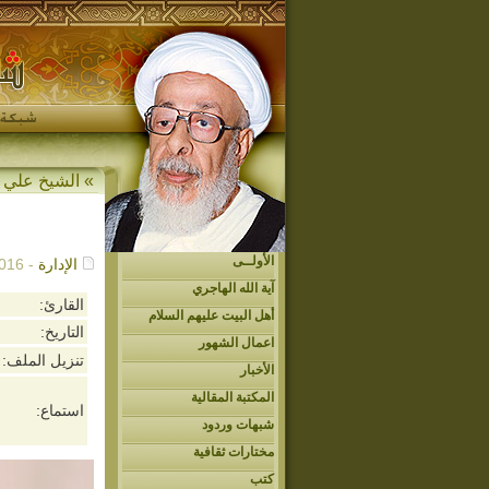
»
الشيخ علي 
الأولــى
الإدارة
- 06/13/2016م - 5:32 م
آية الله الهاجري
القارئ:
أهل البيت عليهم السلام
التاريخ:
اعمال الشهور
تنزيل الملف:
الأخبار
المكتبة المقالية
استماع:
شبهات وردود
مختارات ثقافية
كتب