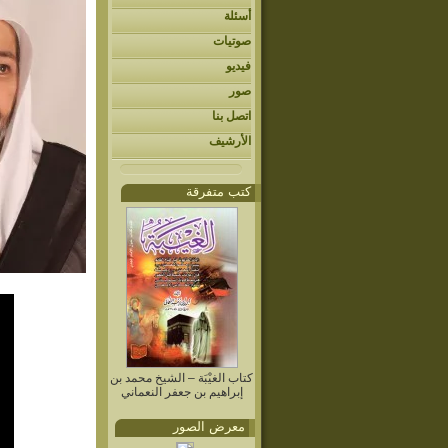
أسئلة
صوتيات
فيديو
صور
اتصل بنا
الأرشيف
كتب متفرقة
كتاب الغيْبَة – الشيخ محمد بن
إبراهيم بن جعفر النعماني
معرض الصور