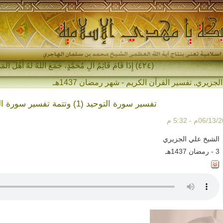
(٤٢٤) إِذَا قَامَ قَائِمُ آلِ مُحَمَّدٍ، جَمَعَ اللهُ لَهُ أَهْلَ المَشْرِقِ وَأَهْلَ -
الجزيري
,
تفسير القرآن الكريم - شهر رمضان 1437هـ
تفسير سورة التوحيد (1) وتتمة تفسير سورة الفلق
الشيخ علي الجزيري
3 - رمضان 1437هـ