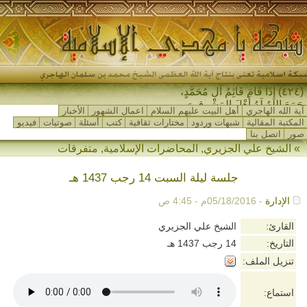
(٤٢٤) إِذَا قَامَ قَائِمُ آلِ مُحَمَّدٍ،
جَمَعَ اللهُ لَهُ أَهْلَ المَشْرِقِ وَأَه-
آية الله الهاجري
أهل البيت عليهم السلام
اعمال الشهور
الأخبار
المكتبة المقالية
شبهات وردود
مختارات ثقافية
كتب
أسئلة
صوتيات
فيديو
صور
اتصل بنا
»
الشيخ علي الجزيري
,
المحاضرات الإسلامية
,
متفرقات
جلسة ليلة السبت 14 رجب 1437 هـ
الإدارة
- 05/18/2016م - 4:45 ص
القارئ:
الشيخ علي الجزيري
التاريخ:
14 رجب 1437 هـ
تنزيل الملف:
استماع: