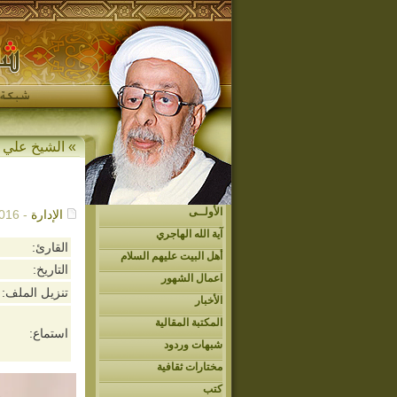
»
الشيخ علي 
الأولــى
الإدارة
- 05/09/2016م - 4:20 ص
آية الله الهاجري
القارئ:
أهل البيت عليهم السلام
التاريخ:
اعمال الشهور
تنزيل الملف:
الأخبار
المكتبة المقالية
استماع:
شبهات وردود
مختارات ثقافية
كتب