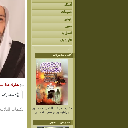
أسئلة
صوتيات
فيديو
صور
اتصل بنا
الأرشيف
كتب متفرقة
شارك هذا الم
مشاركة
كتاب الغيْبَة – الشيخ محمد بن
الكلمات الدلالية
إبراهيم بن جعفر النعماني
معرض الصور