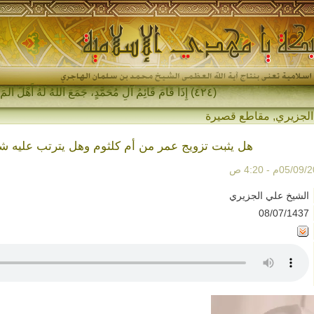
(٤٢٤) إِذَا قَامَ قَائِمُ آلِ مُحَمَّدٍ، جَمَعَ اللهُ لَهُ أَهْلَ المَشْرِقِ _
الجزيري
,
مقاطع قصيرة
هل يثبت تزويج عمر من أم كلثوم وهل يترتب عليه ش
الشيخ علي الجزيري
08/07/1437