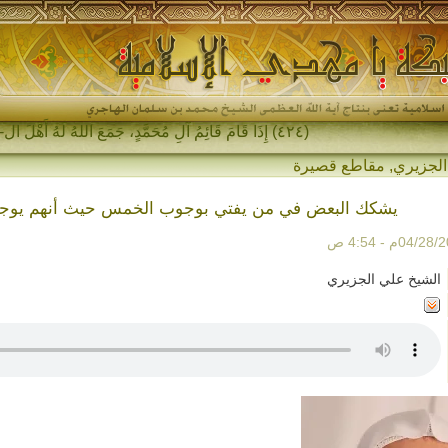
(٤٢٤) إِذَا قَامَ قَائِمُ آلِ مُحَمَّدٍ، جَمَعَ اللهُ لَهُ أَهْلَ المَشْرِقِ-
الجزيري
,
مقاطع قصيرة
يشكك البعض في من يفتي بوجوب الخمس حيث أنهم يوجبو
الشيخ علي الجزيري