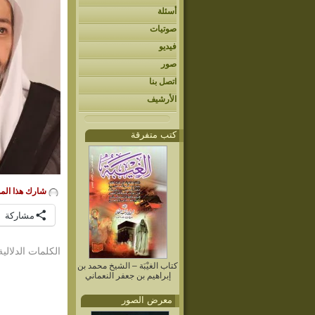
أسئلة
صوتيات
فيديو
صور
اتصل بنا
الأرشيف
كتب متفرقة
شارك هذا الم
مشاركة
الكلمات الدلالية
كتاب الغيْبَة – الشيخ محمد بن
إبراهيم بن جعفر النعماني
معرض الصور