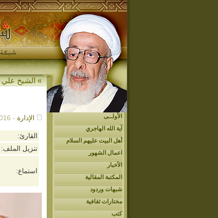
»
الشيخ علي 
الأولــى
الإدارة
- 04/28/2016م - 4:54 ص
آية الله الهاجري
القارئ:
أهل البيت عليهم السلام
تنزيل الملف:
اعمال الشهور
الأخبار
استماع:
المكتبة المقالية
شبهات وردود
مختارات ثقافية
كتب