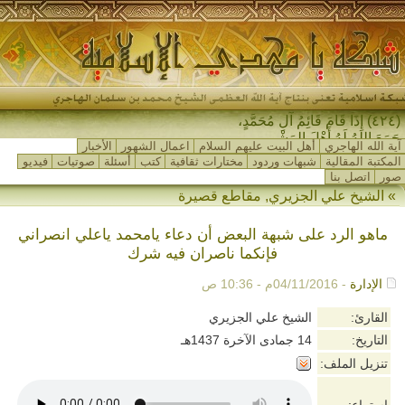
(٤٢٤) إِذَا قَامَ قَائِمُ آلِ مُحَمَّدٍ،
جَمَعَ اللهُ لَهُ أَهْلَ المَشْرِقِ-
آية الله الهاجري
أهل البيت عليهم السلام
اعمال الشهور
الأخبار
المكتبة المقالية
شبهات وردود
مختارات ثقافية
كتب
أسئلة
صوتيات
فيديو
صور
اتصل بنا
»
الشيخ علي الجزيري
,
مقاطع قصيرة
ماهو الرد على شبهة البعض أن دعاء يامحمد ياعلي انصراني
فإنكما ناصران فيه شرك
الإدارة
- 04/11/2016م - 10:36 ص
القارئ:
الشيخ علي الجزيري
التاريخ:
14 جمادى الآخرة 1437هـ
تنزيل الملف: