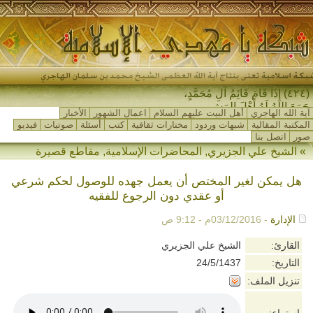
(٤٢٤) إِذَا قَامَ قَائِمُ آلِ مُحَمَّدٍ،
جَمَعَ اللهُ لَهُ أَهْلَ المَشْرِ-
آية الله الهاجري
أهل البيت عليهم السلام
اعمال الشهور
الأخبار
المكتبة المقالية
شبهات وردود
مختارات ثقافية
كتب
أسئلة
صوتيات
فيديو
صور
اتصل بنا
»
الشيخ علي الجزيري
,
المحاضرات الإسلامية
,
مقاطع قصيرة
هل يمكن لغير المختص أن يعمل جهده للوصول لحكم شرعي
أو عقدي دون الرجوع للفقيه
الإدارة
- 03/12/2016م - 9:12 ص
القارئ:
الشيخ علي الجزيري
التاريخ:
24/5/1437
تنزيل الملف: