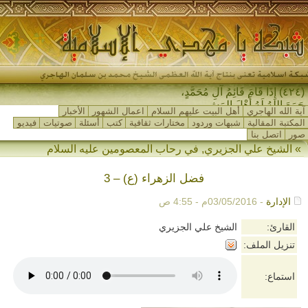
(٤٢٤) إِذَا قَامَ قَائِمُ آلِ مُحَمَّدٍ،
جَمَعَ اللهُ لَهُ أَهْلَ المَشْرِ-
آية الله الهاجري
أهل البيت عليهم السلام
اعمال الشهور
الأخبار
المكتبة المقالية
شبهات وردود
مختارات ثقافية
كتب
أسئلة
صوتيات
فيديو
صور
اتصل بنا
»
الشيخ علي الجزيري
,
في رحاب المعصومين عليه السلام
فضل الزهراء (ع) – 3
الإدارة
- 03/05/2016م - 4:55 ص
القارئ:
الشيخ علي الجزيري
تنزيل الملف:
استماع: