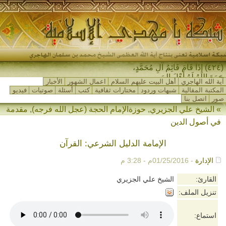
(٤٢٤) إِذَا قَامَ قَائِمُ آلِ مُحَمَّدٍ،
جَمَعَ اللهُ لَهُ أَهْلَ المَشْرِق_
آية الله الهاجري
أهل البيت عليهم السلام
اعمال الشهور
الأخبار
المكتبة المقالية
شبهات وردود
مختارات ثقافية
كتب
أسئلة
صوتيات
فيديو
صور
اتصل بنا
»
الشيخ علي الجزيري
,
حوزةالإمام الحجة (عجل الله فرجه)
,
مقدمة
في أصول الدين
الإمامة الدليل الشرعي: القرآن
الإدارة
- 01/25/2016م - 3:28 م
القارئ:
الشيخ علي الجزيري
تنزيل الملف:
استماع: