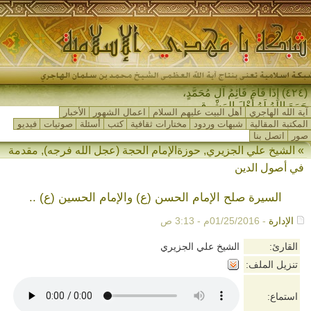
(٤٢٤) إِذَا قَامَ قَائِمُ آلِ مُحَمَّدٍ،
جَمَعَ اللهُ لَهُ أَهْلَ المَشْرِقِ وَأَ_
آية الله الهاجري
أهل البيت عليهم السلام
اعمال الشهور
الأخبار
المكتبة المقالية
شبهات وردود
مختارات ثقافية
كتب
أسئلة
صوتيات
فيديو
صور
اتصل بنا
»
الشيخ علي الجزيري
,
حوزةالإمام الحجة (عجل الله فرجه)
,
مقدمة
في أصول الدين
السيرة صلح الإمام الحسن (ع) والإمام الحسين (ع) ..
الإدارة
- 01/25/2016م - 3:13 ص
القارئ:
الشيخ علي الجزيري
تنزيل الملف:
استماع: