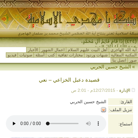
(٤٢٤) إِذَا قَامَ قَائِمُ آلِ مُحَمَّدٍ،
جَمَعَ اللهُ لَهُ أَهْلَ المَشْرِق_
آية الله الهاجري
أهل البيت عليهم السلام
اعمال الشهور
الأخبار
المكتبة المقالية
شبهات وردود
مختارات ثقافية
كتب
أسئلة
صوتيات
فيديو
صور
اتصل بنا
»
الشيخ حسين الحربي
قصيدة دعبل الخزاعي – نعي
الإدارة
- 12/27/2015م - 2:01 ص
القارئ:
الشيخ حسين الحربي
تنزيل الملف:
استماع: