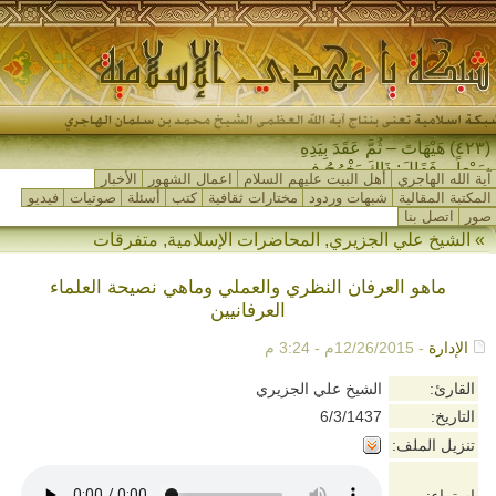
(٤٢٣) هَيْهَاتَ – ثُمَّ عَقَدَ بِيَدِهِ
سَبْعاً – فَقَالَ: ذَاكَ يَخْرُجُ فِي
آية الله الهاجري
أهل البيت عليهم السلام
اعمال الشهور
الأخبار
آخِرِ الزَّمَانِ…
المكتبة المقالية
شبهات وردود
مختارات ثقافية
كتب
أسئلة
صوتيات
فيديو
صور
اتصل بنا
»
الشيخ علي الجزيري
,
المحاضرات الإسلامية
,
متفرقات
ماهو العرفان النظري والعملي وماهي نصيحة العلماء
العرفانيين
الإدارة
- 12/26/2015م - 3:24 م
القارئ:
الشيخ علي الجزيري
التاريخ:
6/3/1437
تنزيل الملف: