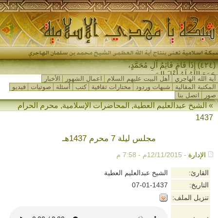
(٤٢٤) إِذَا قَامَ قَائِمُ آلِ مُحَمَّدٍ،
جَمَعَ اللهُ لَهُ أَهْلَ المَشْرِ-
آية الله الهاجري
أهل البيت عليهم السلام
اعمال الشهور
الأخبار
المكتبة المقالية
شبهات وردود
مختارات ثقافية
كتب
أسئلة
صوتيات
فيديو
صور
اتصل بنا
»
الشيخ عبدالعليم العطية
,
المحاضرات الإسلامية
,
محرم الحرام
1437
مجلس ليلة 7 محرم 1437هـ
الإدارة
- 12/11/2015م - 7:58 م
القارئ:
الشيخ عبدالعليم العطية
التاريخ:
07-01-1437
تنزيل الملف: