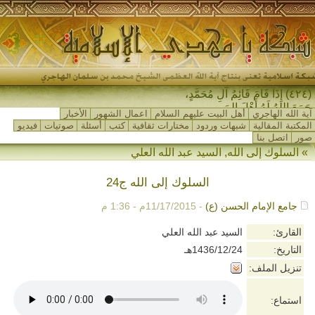
(٤٢٤) إِذَا قَامَ قَائِمُ آلِ مُحَمَّدٍ،
جَمَعَ اللهُ لَهُ أَهْلَ المَشْر_
آية الله الهاجري
أهل البيت عليهم السلام
اعمال الشهور
الأخبار
المكتبة المقالية
شبهات وردود
مختارات ثقافية
كتب
أسئلة
صوتيات
فيديو
صور
اتصل بنا
»
السلوك إلى الله
,
السيد عبد الله العلي
السلوك إلى الله ج24
جامع الإمام الحسن (ع)
- 11/17/2015م - 1:36 م
القارئ:
السيد عبد الله العلي
التاريخ:
1436/12/24هـ
تنزيل الملف:
استماع: