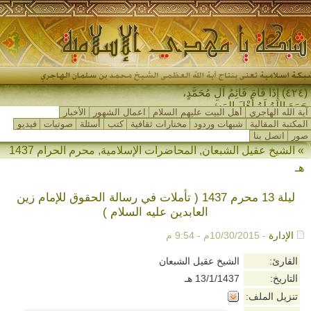
(٤٢٤) إِذَا قَامَ قَائِمُ آلِ مُحَمَّدٍ،
جَمَعَ اللهُ لَهُ أَهْلَ المَشْرِ-
آية الله الهاجري
أهل البيت عليهم السلام
اعمال الشهور
الأخبار
المكتبة المقالية
شبهات وردود
مختارات ثقافية
كتب
أسئلة
صوتيات
فيديو
صور
اتصل بنا
»
الشيخ عقيل الشبعان
,
المحاضرات الإسلامية
,
محرم الحرام 1437
هـ
ليلة 13 محرم 1437 ( تأملات في رسالة الحقوق للإمام زين
العابدين عليه السلام )
الإدارة
- 10/30/2015م - 9:54 م
القارئ:
الشيخ عقيل الشبعان
التاريخ:
13/1/1437 هـ
تنزيل الملف: