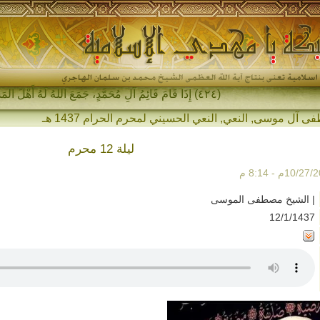
(٤٢٤) إِذَا قَامَ قَائِمُ آلِ مُحَمَّدٍ، جَمَعَ اللهُ لَهُ أَهْلَ المَشْرِقِ وَ_
فى آل موسى
,
النعي
,
النعي الحسيني لمحرم الحرام 1437 هـ
ليلة 12 محرم
| الشيخ مصطفى الموسى
12/1/1437