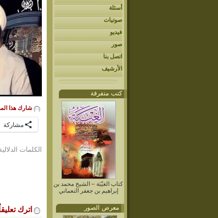
أسئلة
صوتيات
فيديو
صور
اتصل بنا
الأرشيف
كتب متفرقة
شارك هذا الم
مشاركة
الكلمات الدلالية
كتاب الغيْبَة – الشيخ محمد بن
إبراهيم بن جعفر النعماني
معرض الصور
اترك تعليقاً