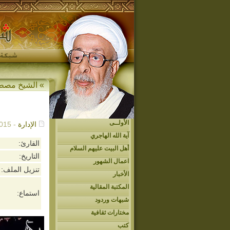
»
الشيخ مصط
الأولــى
الإدارة
- 10/27/2015م - 8:14 م
آية الله الهاجري
القارئ:
أهل البيت عليهم السلام
التاريخ:
اعمال الشهور
تنزيل الملف:
الأخبار
المكتبة المقالية
استماع:
شبهات وردود
مختارات ثقافية
كتب