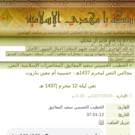
(٤٢٤) إِذَا قَامَ قَائِمُ آلِ مُحَمَّدٍ،
جَمَعَ اللهُ لَهُ أَهْلَ المَشْرِق_
آية الله الهاجري
أهل البيت عليهم السلام
اعمال الشهور
الأخبار
المكتبة المقالية
شبهات وردود
مختارات ثقافية
كتب
أسئلة
صوتيات
فيديو
صور
اتصل بنا
»
الخطيب الحسيني سعيد المعاتيق
,
المحاضرات الإسلامية
,
النعي
,
مجالس النعي لمحرم 1437هـ - حسينية أم معين بتاروت
نعي ليلة 12 محرم |1437 هـ
الإدارة
- 10/27/2015م - 5:30 م
القارئ:
الخطيب الحسيني سعيد المعاتيق
التاريخ:
37-01-12
تنزيل الملف: