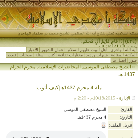
(٤٢٤) إِذَا قَامَ قَائِمُ آلِ مُحَمَّدٍ،
جَمَعَ اللهُ لَهُ أَهْلَ المَشْرِ-
آية الله الهاجري
أهل البيت عليهم السلام
اعمال الشهور
الأخبار
المكتبة المقالية
شبهات وردود
مختارات ثقافية
كتب
أسئلة
صوتيات
فيديو
صور
اتصل بنا
»
الشيخ مصطفى الموسى
,
المحاضرات الإسلامية
,
محرم الحرام
1437 هـ
ليلة 4 محرم 1437هـ|كيف أتوب|
الإدارة
- 10/18/2015م - 2:20 م
القارئ:
الشيخ مصطفى الموسى
التاريخ:
4 محرم 1437هـ
تنزيل الملف: