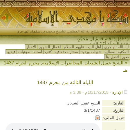
(٤٢٤) إِذَا قَامَ قَائِمُ آلِ مُحَمَّدٍ،
جَمَعَ اللهُ لَهُ أَهْلَ المَشْرِ-
آية الله الهاجري
أهل البيت عليهم السلام
اعمال الشهور
الأخبار
المكتبة المقالية
شبهات وردود
مختارات ثقافية
كتب
أسئلة
صوتيات
فيديو
صور
اتصل بنا
»
الشيخ عقيل الشبعان
,
المحاضرات الإسلامية
,
محرم الحرام 1437
هـ
الليلة الثالثة من محرم 1437
الإدارة
- 10/17/2015م - 3:38 م
القارئ:
الشيخ عقيل الشبعان
التاريخ:
3/1/1437
تنزيل الملف: