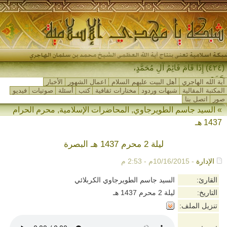
(٤٢٤) إِذَا قَامَ قَائِمُ آلِ مُحَمَّدٍ،
جَمَعَ ا_
آية الله الهاجري
أهل البيت عليهم السلام
اعمال الشهور
الأخبار
المكتبة المقالية
شبهات وردود
مختارات ثقافية
كتب
أسئلة
صوتيات
فيديو
صور
اتصل بنا
»
السيد جاسم الطويرجاوي
,
المحاضرات الإسلامية
,
محرم الحرام
1437 هـ
ليلة 2 محرم 1437 هـ البصرة
الإدارة
- 10/16/2015م - 2:53 م
القارئ:
السيد جاسم الطويرجاوي الكربلائي
التاريخ:
ليلة 2 محرم 1437 هـ
تنزيل الملف: