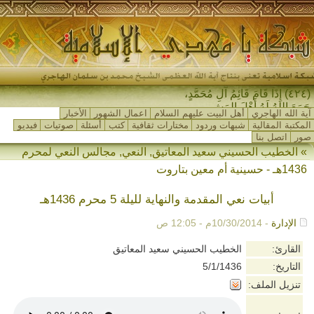
(٤٢٤) إِذَا قَامَ قَائِمُ آلِ مُحَمَّدٍ،
جَمَعَ اللهُ لَهُ أَهْلَ المَشْر_
آية الله الهاجري
أهل البيت عليهم السلام
اعمال الشهور
الأخبار
المكتبة المقالية
شبهات وردود
مختارات ثقافية
كتب
أسئلة
صوتيات
فيديو
صور
اتصل بنا
»
الخطيب الحسيني سعيد المعاتيق
,
النعي
,
مجالس النعي لمحرم
1436هـ - حسينية أم معين بتاروت
أبيات نعي المقدمة والنهاية لليلة 5 محرم 1436هـ
الإدارة
- 10/30/2014م - 12:05 ص
القارئ:
الخطيب الحسيني سعيد المعاتيق
التاريخ:
5/1/1436
تنزيل الملف: