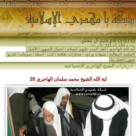
(٤٢٤) إِذَا قَامَ قَائِمُ آلِ مُحَمَّدٍ،
جَمَعَ اللهُ لَهُ أَهْلَ المَشْرِق_
آية الله الهاجري
أهل البيت عليهم السلام
اعمال الشهور
الأخبار
المكتبة المقالية
شبهات وردود
مختارات ثقافية
كتب
أسئلة
صوتيات
فيديو
صور
اتصل بنا
»
زيارات الشيخ الهاجري الإجتماعية
اية الله الشيخ محمد سلمان الهاجري 26