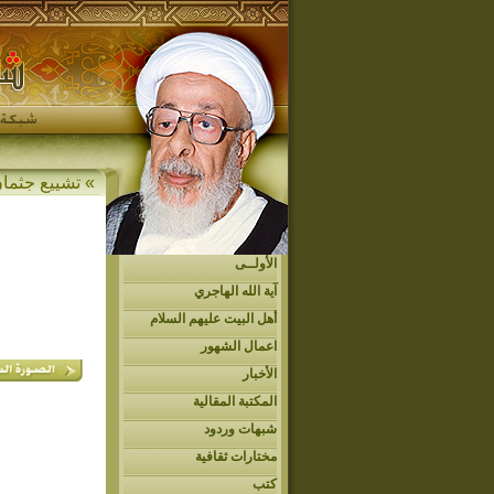
»
تشييع جثمان
الأولــى
آية الله الهاجري
أهل البيت عليهم السلام
اعمال الشهور
الأخبار
المكتبة المقالية
شبهات وردود
مختارات ثقافية
كتب