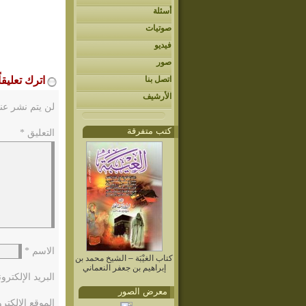
أسئلة
صوتيات
فيديو
صور
اتصل بنا
اترك تعليقاً
الأرشيف
لن يتم نشر عنو
كتب متفرقة
التعليق
*
الاسم
*
كتاب الغيْبَة – الشيخ محمد بن
إبراهيم بن جعفر النعماني
البريد الإلكتر
معرض الصور
الموقع الإلكتر