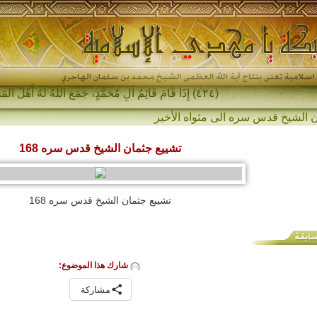
(٤٢٤) إِذَا قَامَ قَائِمُ آلِ مُحَمَّدٍ، جَمَعَ اللهُ لَهُ أَهْلَ المَشْرِقِ _
 الشيخ قدس سره الى مثواه الأخير
تشييع جثمان الشيخ قدس سره 168
تشييع جثمان الشيخ قدس سره 168
شارك هذا الموضوع:
مشاركة