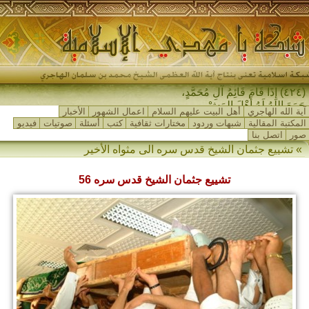
(٤٢٤) إِذَا قَامَ قَائِمُ آلِ مُحَمَّدٍ،
جَمَعَ اللهُ لَهُ أَهْلَ المَشْرِقِ-
آية الله الهاجري
أهل البيت عليهم السلام
اعمال الشهور
الأخبار
المكتبة المقالية
شبهات وردود
مختارات ثقافية
كتب
أسئلة
صوتيات
فيديو
صور
اتصل بنا
»
تشييع جثمان الشيخ قدس سره الى مثواه الأخير
تشييع جثمان الشيخ قدس سره 56