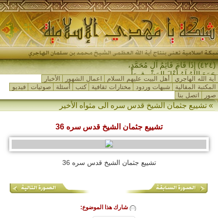
(٤٢٤) إِذَا قَامَ قَائِمُ آلِ مُحَمَّدٍ،
جَمَعَ اللهُ لَهُ أَهْلَ المَشْرِقِ وَأَهْل-
آية الله الهاجري
أهل البيت عليهم السلام
اعمال الشهور
الأخبار
المكتبة المقالية
شبهات وردود
مختارات ثقافية
كتب
أسئلة
صوتيات
فيديو
صور
اتصل بنا
»
تشييع جثمان الشيخ قدس سره الى مثواه الأخير
تشييع جثمان الشيخ قدس سره 36
تشييع جثمان الشيخ قدس سره 36
شارك هذا الموضوع: