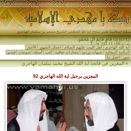
(٤٢٤) إِذَا قَامَ قَائِمُ آلِ مُحَمَّدٍ،
جَمَعَ اللهُ لَهُ أَهْلَ المَشْرِقِ-
آية الله الهاجري
أهل البيت عليهم السلام
اعمال الشهور
الأخبار
المكتبة المقالية
شبهات وردود
مختارات ثقافية
كتب
أسئلة
صوتيات
فيديو
صور
اتصل بنا
»
المعزين في فاتحة اية الله الشيخ محمد سلمان الهاجري
المعزين برحيل اية الله الهاجري 92