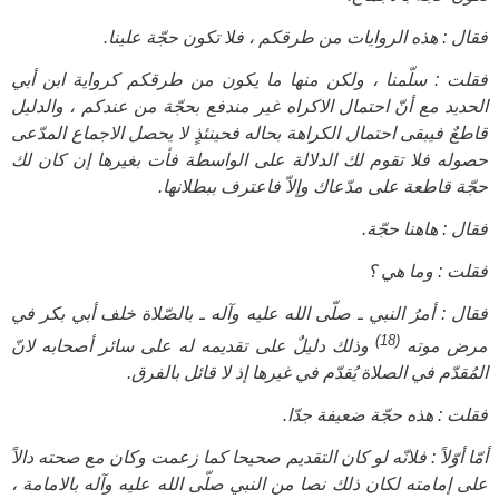
فقال : هذه الروايات من طرقكم ، فلا تكون حجّة علينا.
فقلت : سلّمنا ، ولكن منها ما يكون من طرقكم كرواية ابن أبي
الحديد مع أنّ احتمال الاكراه غير مندفع بحجّة من عندكم ، والدليل
قاطعٌ فيبقى احتمال الكراهة بحاله فحينئذٍ لا يحصل الاجماع المدّعى
حصوله فلا تقوم لك الدلالة على الواسطة فأت بغيرها إن كان لك
حجّة قاطعة على مدّعاك وإلاّ فاعترف ببطلانها.
فقال : هاهنا حجّة.
فقلت : وما هي ؟
فقال : أمرُ النبي ـ صلّى الله عليه وآله ـ بالصّلاة خلف أبي بكر في
(18)
مرض موته
وذلك دليلٌ على تقديمه له على سائر أصحابه لانّ
المُقدّم في الصلاة يُقدّم في غيرها إذ لا قائل بالفرق.
فقلت : هذه حجّة ضعيفة جدّا.
أمّا أوّلاً : فلانّه لو كان التقديم صحيحا كما زعمت وكان مع صحته دالاً
على إمامته لكان ذلك نصا من النبي صلّى الله عليه وآله بالامامة ،