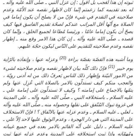
ثبوته إن هذا لعَجب بل أقول : إن عزل النبي ـ صلّى الله عليه وآله ـ
له بعد تقديمه كما زعمتم إنّما كان لاظهار نقصه عند الاُمّة وعدم
صلاحيته في التقدم في شيء فإنّ من لا يصلح أن يكون إماما في
الصلاة مع أنّها أقل المراتب عندكم لصحّة تقديم الفاسق فيها كيف
يصحّ أن يكون إماما عامّا ، ورئيسا مُطاعا لجميع الخلق ، وإنّما كان
قصده ـ صلّى الله عليه وآله ـ إن كان هذا الامر وقع منه ـ إظهار
نقصه وعدم صلاحيته للتقديم على النّاس ليكون حجّة عليهم.
(20)
وما أشبه هذه القصّة بقصّة براءة
وعزله عنها ، وإنفاذه بالرّاية
(21)
يوم خيبر
فإنّ ذلك كلّه بيان لاظهار نقصه وعدم صلاحيته لشيء
من الامور البيّنة وإظهار ذلك للناس يَعرفُ ذلك من له أدنى رويّة ،
والعجب منكم كيف تستدلّون بالامر بالصلاة التي عُزِل عنها ولم
يتمّها بالاجماع على إمامته ؟ وكيف لا تستدلّون على إمامة علي ـ
عليه السلام ـ باستخلافه النبي ـ صلّى الله عليه وآله ـ على المدينة
في غزوة تبوك المُتّفق على نقلها وحصوله منه ـ صلّى الله عليه وآله
ـ لعلي ـ عليه السلام ـ وعدم عزله عنها بالاتّفاق ؟ ! فإنّ الاستخلاف
على المدينة التي هي دار الهجرة ، وعدم الوثوق عليها لاحد إلاّ علي ـ
عليه السلام ـ دليل على أنّه القائم بالامر بعده في جميع غيباته
ومُهمّاته وإذا ثبت استخلافه على المدينة وعدم عزله عنها ثبت