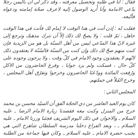
فقال : أنا في طلبه وتحصيل معرفته ، وقد ذكر لي أن باليمن رجلاً
يدّعي الامامة وأنا أُريد الوصول إليه لاعرف صحّة إمامته ودعواه
فأتّبعه.
فقلت له : إذن أنت في هذا الوقت لا إمام لك فأنت في هذا الوقت
جاهل ، ثمّ قلت : ولا يصحّ لك ذلك إلاّ أن تترك مذهبك وترجع إلى
غيره لانّ هذا المدّعي ليس من أهل السنّة بل هو من الزيدية فإن
كنت منهم صحّ لك ذلك وإن كنت من السنّة فالسُنّة لا يعتقدون ذلك
لانّهم لا يعتقدون وجود الامام في كلّ وقت ، ولا يرجون وجوده على
كلّ حال ، فسكت ولم يرد جوابا ، وفرغ الحاضرون من الاكل
ورُفِعت المائدة وودّعَنَا الحاضرون وخرجوا وتفرّق أهل المجلس ،
وخرج المُلاّ في جملتهم.
المجلس الثاني :
كان يوم العيد العاشر من ذي الحجّة اتّفق أن السيّد محسن بن محمد
خرج من المنزل وكنت معه فقصدنا زيارة الامام الرضا ـ عليه
السلام ـ‍ والاخوان في ذلك اليوم الشريف فجئنا وزرنا الامام ـ عليه
السلام ـ ، وبعد الفراغ دخلنا مدرسة السلطان شاهرخ التي هي
بجنب حضرة الامام ـ عليه السلام ـ وكان فيها جماعة من الطلبة