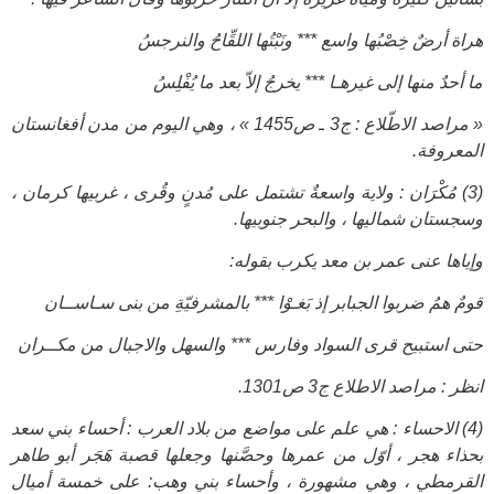
هراة أرضٌ خِصْبُها واسع‌ *** ونَبْتُها اللقِّاحُ والنرجسُ
ما أحدٌ منها إلى غيرهـا *** يخرجُ إلاّ بعد ما يُفْلِسُ
« مراصد الاطّلاع : ج3 ـ ص1455 » ، وهي اليوم من مدن أفغانستان
المعروفة.
(3) مُكْرَان : ولاية واسعةٌ تشتمل على مُدنٍ وقُرى ، غربيها كرمان ،
وسجستان شماليها ، والبحر جنوبيها.
وإياها عنى عمر بن معد يكرب بقوله:
قومٌ همُ ضربوا الجبابر إذ بَغـوْا *** بالمشرفيّةِ من بنى سـاســان
حتى ‌استبيح قرى ‌السواد وفارس‌ *** والسهل والاجبال من مكــران
انظر : مراصد الاطلاع ج3 ص1301.
(4) الاحساء : هي علم على مواضع من بلاد العرب : أحساء بني سعد
بحذاء هجر ، أوّل من عمرها وحصَّنها وجعلها قصبة هَجَر أبو طاهر
القرمطي ، وهي مشهورة ، وأحساء بني وهب: على خمسة أميال