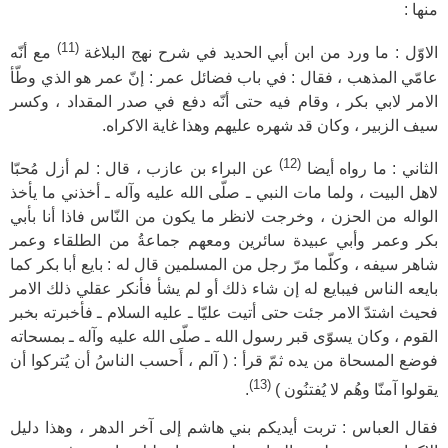
منها :
(11)
الاوّل : ما ورد من ابن أبي الحديد في شرح نهج البلاغة
مع أنّه
عامّي المذهب ، فقال : في باب فضائل عمر : إنّ عمر هو الذي وطّأ
الامر لابي بكر ، وقام فيه حتى أنّه دفع في صدر المقداد ، وكسر
سيف الزبير ، وكان قد شهره عليهم وهذا غاية الاكراه.
(12)
الثاني : ما رواه أيضا
عن البراء بن عازب ، قال : لم أزل مُحبّا
لاهل البيت ، ولما مات النبي ـ صلّى الله عليه وآله ـ أخذني ما يأخذ
الواله من الحزن ، وخرجت لانظر ما يكون من النّاس فاذا أنا بأبي
بكر وعمر وأبي عبيدة سائرين ومعهم جماعةُ من الطلقاء وعمر
شاهر سيفه ، وكلّما مرّ رجل من المسلمين قال له : بايع أبا بكر كما
بايعه الناس فيبايع له إن شاء ذلك أو لم يشأ فأنكر عقلي ذلك الامر
فحيث اشتدّ الامر جئت حتى أتيت عليّا ـ عليه السلام ـ فأخبرته بخبر
القوم ، وكان يسوّى قبر رسول الله ـ‍ صلّى الله عليه وآله ـ بمسحاته
فوضع المسحاة من يده ثمّ قرأ : ( آلم ، أَحسب الناسُ أن يُتركوا أن
(13)
يقولوا آمنّا وهُم لا يُفتنُون )
.
فقال العباس : تربت أيديكم بني هاشم إلى آخر الدهر ، وهذا دليل