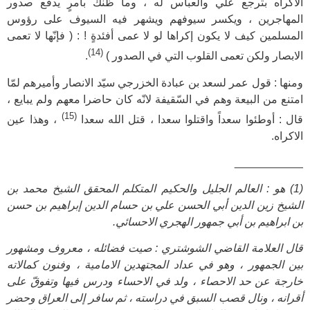
الاكراه بترجع علي والعباس له ، وما ظنك بامرٍ يدفع صدور
المهاجرين ، ويكسر سيوفهم ويشهر فيه السيوف على رؤوس
المسلمين كيف لا يكون إكراها لو لا عمى أفئدةٍ ! : ( فإنّها لا تعمى
(14)
الابصار ولكن تعمى القلوب التي في الصدور )
.
ومنها : قول عمر لسعد بن عبادة الخزرجي سيّد الانصار وأميرهم لمّا
امتنع من البيعة وهم في السّقيفة لانّه كان حاضرا معهم ولم يبايع ،
(15)
قال : أوطئوا سعداً واقتلوا سعدا ، قتل الله سعدا
، وهذا عين
الاكراه.
___________
(1) هو : العالم الجليل والحكيم المتكلم المحقق الشيخ محمد بن
الشيخ زين الدين أبي الحسن علي بن حسام الدين إبراهيم بن حسن
بن ابراهيم بن أبي جمهور الهجري الاحسائي.
قال العلامة القاضي الشوشتري : صيت فضائله ، معروف ومشهور
بين الجمهور ، وهو في عداد المجتهدين الامامية ، وفنون كمالاته
خارجة عن حد الاحصاء ، ولد في الاحساء ودرس فيها وتفوقّ على
أقرانه ، ونال قصب السبق في دراسته ، ثم سافر إلى العراق وحضر