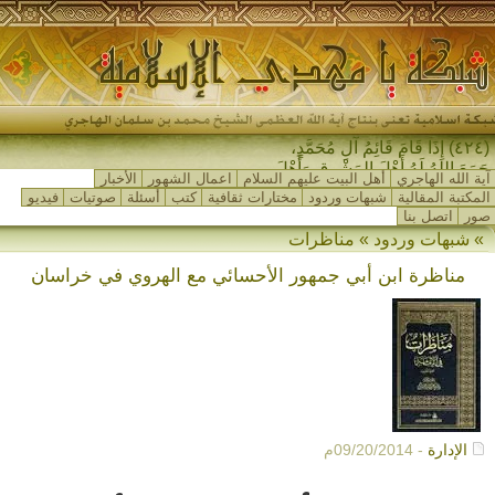
(٤٢٤) إِذَا قَامَ قَائِمُ آلِ مُحَمَّدٍ،
جَمَعَ اللهُ لَهُ أَهْلَ المَشْرِقِ وَأَهْلَ
آية الله الهاجري
أهل البيت عليهم السلام
اعمال الشهور
الأخبار
المَغْرِبِ…
المكتبة المقالية
شبهات وردود
مختارات ثقافية
كتب
أسئلة
صوتيات
فيديو
صور
اتصل بنا
» شبهات وردود » مناظرات
مناظرة ابن أبي جمهور الأحسائي مع الهروي في خراسان
الإدارة
- 09/20/2014م