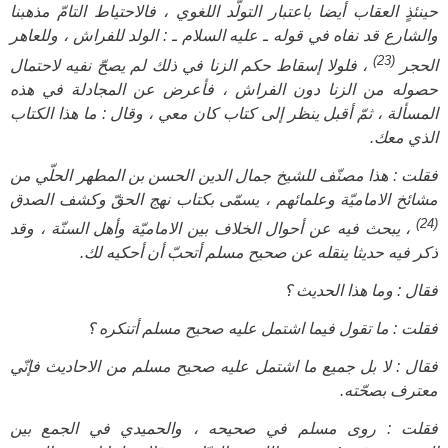
حينئذٍ العقاب أيضا باعتبار التولّد اللغوي ، فالاحتياط التامّ مذهبنا
والشارع قد نفاه في قوله ـ عليه السلام ـ : الولد للفراش ، وللعاهر
(23)
الحجر
، فلولا إسقاط حكم الزنا في ذلك لم يصحّ نفيه لاحتمال
حصوله من الزنا دون الفراش ، فأعرض عن المجادلة في هذه
المسألة ، ثمّ أقبل ينظر إلى كتاب كان معي ، وقال : ما هذا الكتاب
الذي معك.
فقلت : هذا مصنّف للشيخ جمال الدين الحسن بن المطهر الحلّي من
مشائخ الاماميّة وعلمائهم ، يسمّى بكتاب نهج الحقّ وكشف الصدق
(24)
، يبحث فيه عن أحوال الخلاف بين الاماميّة وأهل السنّة ، وقد
ذكر فيه حديثا ينقله عن صحيح مسلم أتحبّ أن أحكيه لك.
فقال : وما هذا الحديث ؟
فقلت : ما تقول فيما اشتمل عليه صحيح مسلم أتنكره ؟
فقال : لا بل جميع ما اشتمل عليه صحيح مسلم من الاحاديث فإنّي
معترف بصحّته.
فقلت : روى مسلم في صحيحه ، والحميدي في الجمع بين