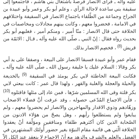
عليه وآله ـ فرأى الانصار فرصةً باشتغال بني هاشم ، فاجتمعوا إلى
سقيفة بني ساعدة لاجالة الرأي ، وعلم أبو بكر وعمر وأبو عبيدة بن
الجراح وجماعة من الطّلقاء باجتماع الانصار في السقيفة واختلافهم
في الامامة ، فحضروا معهم ، وكانت بينهم مجادلات ومخاصمات في
الخلافة حتى قال الانصار : منّا أمير ، ومنكم أمير ، فغلبهم أبو بكر
بحديث رواه فقال : إنّ النبي ـ صلّى الله عليه وآله ـ‍ قـال : الائمّة من
(8)
قريش
، فخصِم الانصار بذلك.
فقام عمر وأبو عبيدة فسبقا الانصار على البيعة ، وصفقا على يد أبي
بكر وقالا : السلام عليك يا خليفة رسول الله ـ صلّى الله عليه وآله ـ
(9)
فكانت البيعة الخاطئة لابي بكر يومئذ في السقيفة
بالخديعة
والحيلة والعجلة والغلبة والقهر ، ولهذا قال عمر : كانت بيعتي لابي
(10)
بكر فلتة وقى الله المسلمين شرّها ، فمن عاد إلى مثلها فاقتلوه
، فأين الاجماع المُدّعى حصوله ، وقد عرفت أنَّ فضلاء الاصحاب
وزهّادهم وذوي الاقدار والمهاجرين والانصار لم يحضروا معهم ، ولم
يبايعوا ولم يستطلعوا رأيهم ، وهل يصحّ من هؤلاء الادنون من
الصّحابة الذين كان أكثرهم طلقاء ومنافقين ومؤلّفة أنْ يعقدوا
الخلافة الّتي هي قائمة مقام النبوّة بغير حضور أُولئك المشتهرين في
الفضل والعلم والشرف والزهد مع أنّ الاجماع لا ينعقد عند الكل إلاّ