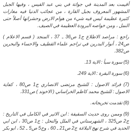
أقيمت بعد المدينة في جواثة في بني عبد القيس ، وفيها الجبل
المشهور المعروف بجبل القارة ، من عجائب الدنيا فيه مغارات
كثيرة عظيمة ليس فيه شيء من هوام الارض وحشراتها أصلاً حتى
النمل ، ومن خواصه البرودة العظيمة في الصيف.
راجع : مراصد الاطلاع ج1 ص36 ـ 37 ، المنجد ( قسم الاعلام )
ص24 ، أنوار البدرين في تراجم علماء القطيف والاحساء والبحرين
ص382.
(5) سورة سبأ : الاية 13.
(6) سورة البقرة : الاية 249.
(7) فرائد الاصول : للشيخ مرتضى الانصاري ج1 ص80 ، كفاية
الاصول : للشيخ محمد كاظم الخراساني ( الاخوند ) ص331.
(8) تقدمت تخريجاته.
(9) وممن روى حديث السقيفة : ابن الاثير في الكامل في التاريخ :
ج2 ص325 ، الشهرستاني في الملل والنحل : ج1 ص30 ، ابن ابي
الحديد في شرح نهج البلاغة ج2 ص21 ـ 60 ، وج5 ص5 ـ 52 ، ابو بكر