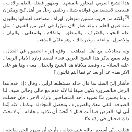
هذا الشيخ العربي المجاور بالمشهد ، وظهور فضله بالعلم والادب ،
فقدمت لاستفيد من فوائده شيئا ، وخلفي رجلٌ من أهل كيج ومكران
(3)
ولكنه من قريب سنتين متوطن الهراة ، مصاحب لعلمائها يطلبون
منه فنون العلم ، وقد صار الان مبرّزا في كثير من الفنون ؛ مثل
علم النحو ، والصّرف ، والمنطق ، والكلام ، والمعاني ، والبيان ،
والاصول ، والفقه ، وغير ذلك ، وهو عامّي المذهب.
وله مجادلات مع أهل المذاهب ، وقوّة إلزام الخصوم في الجدل ،
وقد سمع بذكر هذا الشيخ العربي فجاء لقصد زيارة الامام الرضا ـ
عليه السلام ـ ، وقصد ملاقاة هذا الشيخ والجدال معه ، وها هو على
الاثر يقدم غدا أو بعد غدٍ فما أنتم قائلون ؟
فأشار إليّ السيّد بما قال خاله مستطلعا لرأيي ، وقال : إذا قدم هذا
الرجل فبالضرورة يكون ضيفا لنا لانّه قدم مع خالي وخالي ضيف لنا
، وما يحسن منّا تضييف أحد المتصاحبين وترك الاخر ، فإن حصلت
الضيافة التقى معك بالضرورة ، وتحصل المجادلة بينكما ، لانّه إنّما
أتى لهذا الغرض فما أنت قائل ؟ أتُحبّ أن تلاقيه وتجادله ، أو لا تحبّ
ذلك فتحتال في ردّه عنّا.
فقلت : إنّي أستعين بالله على جداله ، وأرجو أن يقهره الحق بفالجه ،