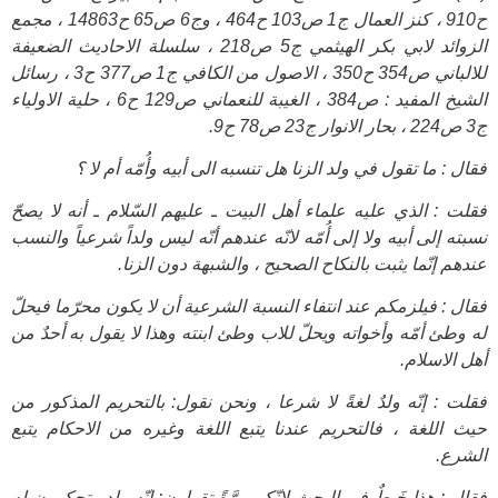
ح910 ، كنز العمال ج1 ص103 ح464 ، وج6 ص65 ح14863 ، مجمع
الزوائد لابي بكر الهيثمي ج5 ص218 ، سلسلة الاحاديث الضعيفة
للالباني ص354 ح350 ، الاصول من الكافي ج1 ص377 ح3 ، رسائل
الشيخ المفيد : ص384 ، الغيبة للنعماني ص129 ح6 ، حلية الاولياء
ج3 ص224 ، بحار الانوار ج23 ص78 ح9.
فقال : ما تقول في ولد الزنا هل تنسبه الى أبيه وأُمّه أم لا ؟
فقلت : الذي عليه علماء أهل البيت ـ عليهم السّلام ـ أنه لا يصحّ
نسبته إلى أبيه ولا إلى أُمّه لانّه عندهم أنّه ليس ولداً شرعياً والنسب
عندهم إنّما يثبت بالنكاح الصحيح ، والشبهة دون الزنا.
فقال : فيلزمكم عند انتفاء النسبة الشرعية أن لا يكون محرّما فيحلّ
له وطئ أمّه وأخواته ويحلّ للاب وطئ ابنته وهذا لا يقول به أحدٌ من
أهل الاسلام.
فقلت : إنّه ولدٌ لغةً لا شرعا ، ونحن نقول: بالتحريم المذكور من
حيث اللغة ، فالتحريم عندنا يتبع اللغة وغيره من الاحكام يتبع
الشرع.
فقال : هذا خَبطٌ في البحث لانّكم مرَّةً تقولون: إنّه ولد وتحكمون له