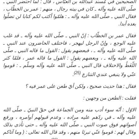
الصحيحين في مُسند عبدالله بن العبّاس ، قال : لما احتضر النبي ـ
صلّى الله عليه وآله ـ كان في بيته رجال ، منهم : عمر بن الخطّاب ،
فقال النبي ـ صلّى الله عليه وآله ـ : هلمّوا أكتب لكم كتابا لن تضلّوا
بعده أبدا.
فقال عمر بن الخطّاب : إنّ النبي ـ صلّى الله عليه وآله ـ قد غلب
عليه الوجع ، وإنّ الرجل ليهجر ، فاختلف الحاضرون عند النبي ـ
صلّى الله عليه وآله ـ ، فبعضهم يقول : القول ما قاله النبي ـ صلّى
الله عليه وآله ـ ، وبعضهم يقول : القول ما قاله عمر ، فلمّا كثر
اللّغَطُ والاختلاف قال النبي ـ صلّى الله عليه وآله وسلّم ـ : قوموا
(25)
عنّي ولا ينبغي عندي التنازع
.
فقال : هذا حديث صحيح ، ولكن أيّ طعن على عمر فيه ؟
فقلت : الطعن من وجهين :
الاوّل : أنّه سوء أدب منه ومن الجماعة في حقّ النبيّ ـ صلّى الله
عليه وآله ـ في ردّهم عليه مراده ، وعدم قبولهم أوامره ، ورفع
أصواتهم فوق صوت النبي ـ صلّى الله عليه وآله ـ حتى تأذى بذلك
وقال لهم : قوموا عنّي تبرئا منهم ، وقد قال الله تعالى : ( وما آتاكم