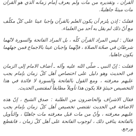
القرآن ، وتقديره من مات ولم يعرف إمام زمانه الذي هو القرآن
مات ميتةً جاهليةً.
فقلتُ : إذن يلزم أن يكون العلم بالقرآن واجبا عينا على كلّ مكلّف
مع أنّ ذلك لم يقل به أحد من العلماء.
فقال : ليس المراد القرآن كلّه ، بل المراد الفاتحة والسورة لانّهما
شرطان في صحّة الصلاة ، فإنّهما واجبان عينا بالاجماع فمن جهلهما
يكون جاهليا.
فقلت : إنّ النبي ـ صلّى الله عليه وآله ـ أضاف الامام إلى الزمان
في الحديث وهو دليل على اختصاص أهل كلّ زمان بإمام يجب
عليهم معرفته ، ومع القول بالفاتحة والسورة لا فائدة في هذا
التخصيص حينئذٍ فلا يكون هذا تأويلاً مطابقاً لمقتضى الحديث.
فقال الاشراف والحاضرون من الطلبة : صدق الشيخ ، إنّ هذه
الاضافة في الحديث تقتضي تخصيص أهل كلّ زمان بإمام يجب
عليهم معرفته ، وأنّ من مات قبل معرفته مات جاهليّا ، والتأويل
بالفاتحة ينافي ذلك ، لوجوب الفاتحة على أهل كلّ زمان ، فانقطع
ورجع.