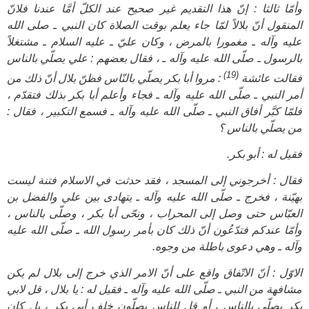
وأمّا ثالثا : إنّ هذا التقديم غير صحيح عند الكلّ أمَّا عندنا فلانّ
المنقول أنّ بلالاً لمّا جاء يعلم بوقت الصلاة كان النبي ـ صلى الله
عليه وآله ـ‍ مغمورا بالمرض ، وكان عليّ ـ عليه السلام ـ مشتغلاً
بالرسول ـ صلّى الله عليه وآله ـ ، فقال بعضهم : علي يصلّي بالناس
(19)
فقالت عائشة
: مروا أبا بكر يصلّي بالنّاس فظنّ بلال أنّ ذلك من
أمر النبي ـ صلّى الله عليه وآله ـ‍ فجاء وأعلم أبا بكر بذلك فتقدّم ،
فلمّا كبَّر أفاق النبي ـ صلّى الله عليه وآله ـ‍ فسمع التكبير ، فقال :
من يصلّي بالناس ؟
فقيل له : أبو بكر.
فقال : أخرجوني إلى المسجد ، فقد حدثت في الاسلام فتنة ليست
بهيّنة ، فخرج ـ صلّى الله عليه وآله ـ يتهادى بين علي والفضل بن
العبّاس حتى وصل إلى المحراب ، ونحّى أبا بكر ، وصلّى بالناس ،
وأمّا عندكم فتدّعُون أنّ ذلك كان بأمر رسول الله ـ صلّى الله عليه
وآله ـ وهي دعوى باطلة من وجوه.
الاوّل : أنّ الاتّفاق واقع على أنّ الامر الذي خرج إلى بلال لم يكن
مشافهة من النبي ـ صلّى الله عليه وآله ـ فقيل له : يا بلال ، قل لابي
بكر يصلّي بالناس ، أو قل للناس يصلّون خلف أبي بكر ، بل كان