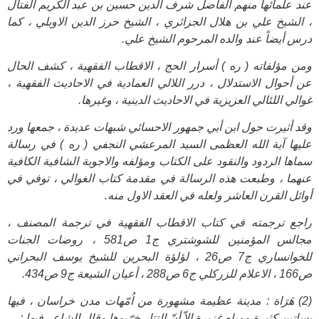
عند علمائها منهم الفاضل شرف الدين حسين بن عبد الكريم الفتال
، الشيخ علي بن هلال الجزائري ، الشيخ حرز الدين الاوبلي ، كما
درس أيضاً عند والده المرحوم الشيخ علي.
ومن مؤلفاته ( ره ) أسرار الحج ، الاقطاب الفقهية ، كشف الحال
عن أحوال الاستدلال ، درر اللالي العمادية في الاحاديث الفقهية ،
غوالي اللئالي العزيزية في الاحاديث الدينية ، وغيرها.
وقد أثيرت حول ابن أبي جمهور الاحسائي شبهات عديدة ، جمعها ورد
عليها آية الله العظمى السيد المرعشي النجفي ( ره ) في رسالة
سماها الردود والنقود على الكتاب ومؤلفه والاجوبة الشافية الكافية
عنهما ، وطبعت هذه الرسالة في مقدمة كتاب الغوالي ، توفي في
أوائل القرن العاشر ولعله في العقد الاول منه.
راجع ترجمته في كتاب الاقطاب الفقهية في ترجمة المصنف ،
مجالس المؤمنين للشوشتري ج1 ص581 ، روضات الجنات
للخوانساري ج7 ص26 ، لؤلؤة البحرين‌ للشيخ يوسف البحراني
ص166 ، الاعلام للزركلي ج6 ص288 ، أعيان الشيعة ج9 ص434.
(2) هَرَاة : مدينة عظيمة مشهورة من اُمّهات مدن خراسان ، فيها
بساتين كثيرة ومياه غزيرة إلاّ أنّ التتار خرّبوها وقال الشاعر فيها :