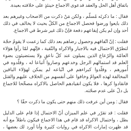
باتفاق أهل الحل والعقد فدعوى الاجماع حينئذٍ على خلافته بعيدة.
فقال : ما ذكرتَه مُسلّم ، ولكن مَنْ ذكرت من الاصحاب وغيرهم بعد
ذلك بايعوا ورضوا فحصل الاجماع من الكلّ بحيث لا يخالف في ذلك
أحد وإن لم يكن إيقاعهم دفعة فإنّ ذلك غير شرط في الاجماع.
فقلت : إنّ اتّفاقهم وحصول رضاهم بعد ذلك كما زعمت لا يقومُ حجّة
لتطرّق الاحتمال فيه بالاجبار والاكراه والتّقية ، فإنّهم لمّا رأوا هؤلاء
العامّة والرّعاع الذين يميلون عند كلّ ناعقٍ ولا يستضيئون بضوء
العلم قد استمالهم الرجل وخدعهم وصاروا أتباعا له ، وقلّدوه في
أُمورهم ، وقلّدوا كبراءهم في اتّباعه لم يمكن لهؤلاء الباقين
المخالفة لهذه العوامّ وخافوا على أنفسهم من الخلاف عليهم والقتل
فانقادوا كرها ، فلا يكون انقيادهم الحاصل بالاكراه مصحِّحا للاجماع
بل دلّ على عدم صحّته.
فقال : ومن أين عرفت ذلك منهم حتى يكون ما ذكرت حقّا ؟
فقلت : قد تقرّر في علم الميزان أنّ الاحتمال إذا قام على الدليل
بطل ، واحتمال الاكراه قد قام في هذا الاجماع فيكون باطلاً مع أنه
قد ظهرت إمارات الاكراه في روايات كثيرة وأنا أورد لك بعضها ،