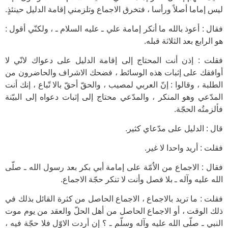
ليس إماما أصلاً ورأسا ، فتخرق الاجماع وتلزمني إقامة الدليل حينئذٍ.
فقال : أعوذ بالله ما أنكر إمامة علي ـ عليه السلام ـ ، ولكنّي أقول :
هو الرابع بعد الثلاثة قبله.
فقلت : إذن أنت المحتاج إلى إقامة الدليل على دعواك لانّي لا
أوافقك على إثبات هذه الوسائط ، فضحك الاشراف والحاضرون من
الطلبة ، وقالوا : إنّ العربي لمصيب ، والحقّ أحقّ بالا تّباع ، إنك أنت
المدّعي وهو المنكر ، والمدّعي محتاج إلى إثبات دعواه إلى البيّنة
فألزمتُه الحجّة.
قال : الدليل على مدّعاي كثير.
فقلت : أريد واحدا لا غير.
فقال : الاجماع من الاُمّة على إمامة أبي بكر بعد رسول الله ـ صلّى
الله عليه وآله ـ بلا فصل وأنت لا تنكر حجّة الاجماع.
فقلت : ما تريد بالاجماع ، الاجماع الحاصل من كثرة القائل بذلك في
ذلك الوقت ، أو الاجماع الحاصل من أهل الحلّ والعقد من يوم موت
النبي ـ صلّى الله عليه وآله وسلّم ـ ؟ إن أردت الاوّل فلا حجّة فيه ،