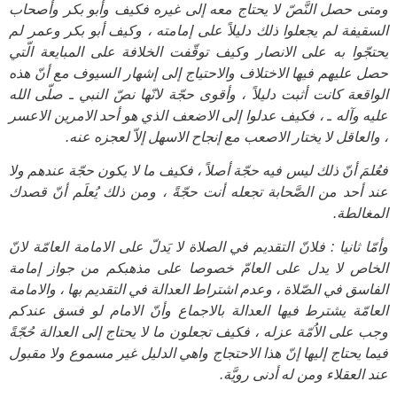
ومتى حصل النَّصّ لا يحتاج معه إلى غيره فكيف وأبو بكر وأصحاب
السقيفة لم يجعلوا ذلك دليلاً على إمامته ، وكيف أبو بكر وعمر لم
يحتجّوا به على الانصار وكيف توقّفت الخلافة على المبايعة الّتي
حصل عليهم فيها الاختلاف والاحتياج إلى إشهار السيوف مع أنّ هذه
الواقعة كانت أثبت دليلاً ، وأقوى حجّة لانّها نصّ النبي ـ صلّى الله
عليه وآله ـ ، فكيف عدلوا إلى الاضعف الذي هو أحد الامرين الاعسر
، والعاقل لا يختار الاصعب مع إنجاح الاسهل إلاّ لعجزه عنه.
فعُلمَ أنّ ذلك ليس فيه حجّة أصلاً ، فكيف ما لا يكون حجّة عندهم ولا
عند أحد من الصَّحابة تجعله أنت حجّةً ، ومن ذلك يُعلَم أنّ قصدك
المغالطة.
وأمّا ثانيا : فلانّ التقديم في الصلاة لا يَدلّ على الامامة العامّة لانّ
الخاص لا يدل على العامّ خصوصا على مذهبكم من جواز إمامة
الفاسق في الصّلاة ، وعدم اشتراط العدالة في التقديم بها ، والامامة
العامّة يشترط‍ فيها العدالة بالاجماع وأنّ الامام لو فسق عندكم
وجب على الاُمّة عزله ، فكيف تجعلون ما لا يحتاج إلى العدالة حُجّةً
فيما يحتاج إليها إنّ هذا الاحتجاج واهي الدليل غير مسموع ولا مقبول
عند العقلاء ومن له أدنى رويَّة.