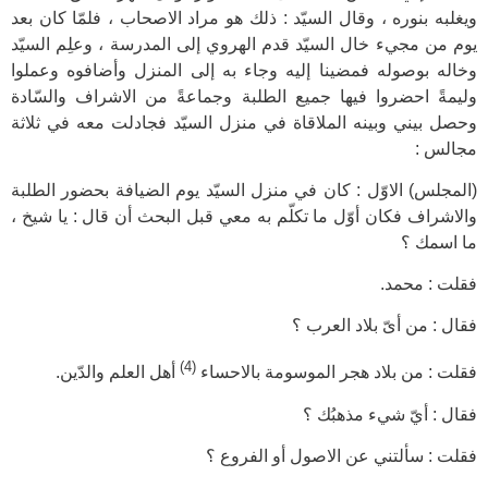
ويغلبه بنوره ، وقال السيّد : ذلك هو مراد الاصحاب ، فلمّا كان بعد
يوم من مجيء خال السيّد قدم الهروي إلى المدرسة ، وعلِم السيّد
وخاله بوصوله فمضينا إليه وجاء به إلى المنزل وأضافوه وعملوا
وليمةً احضروا فيها جميع الطلبة وجماعةً من الاشراف والسّادة
وحصل بيني وبينه الملاقاة في منزل السيّد فجادلت معه في ثلاثة
مجالس :
(المجلس) الاوّل : كان في منزل السيّد يوم الضيافة بحضور الطلبة
والاشراف فكان أوّل ما تكلّم به معي قبل البحث أن قال : يا شيخ ،
ما اسمك ؟
فقلت : محمد.
فقال : من أىّ بلاد العرب ؟
(4)
فقلت : من بلاد هجر الموسومة بالاحساء
أهل العلم والدّين.
فقال : أيّ شيء مذهبُك ؟
فقلت : سألتني عن الاصول أو الفروع ؟