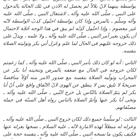
بواسطة بينهما لانّ بلالاً لم يحصل له الاذن في تلك الحالة بالدخول
على النبي ـ صلّى الله عليه وآله ـ لاشتغال النبي ـ صلّى الله عليه
وآله وسلّم ـ بالمرض وإذا كان بواسطة احتُمِل كذبُ الواسطة لانّه
غير معصوم ، وإذا احتُمِل كَذِبُه لم يبق في هذا الوجه حُجّة لاحتمال
أن يكون بغير أمر النبي ـ صلّى الله عليه وآله ـ ولا علمه ، ويدلّ على
ذلك خروجه عليهم في الحال لما علم وعَزل أبي بكر وتوليته الصلاة
بنفسه.
الثاني : أنه لو كان ذلك بأمر النبي ـ صلّى الله عليه وآله ـ كما زعمتم
لكان خروجه في الحال مع ضعفه بالمرض وتنحيته أبا بكر عن
المحراب وتولّيه الصلاة بنفسه مع صدور الامر منه أوّلاً مناقضةً
صريحةً لا تليق بمن لا ينطق عن الهوى لانّ الاتّفاق واقع على أنّ أبا
بكر لم يتمّ الصلاة بالنّاس بل خرج النّبي ـ صلّى الله عليه وآله ـ
ونحى أبا بكر عنها وأتمّ الصلاة بالناس رواه أهل السنّة في جملة
مصنّفاتهم.
الثالث : لو سلّمنا جميع ذلك لكان خروج النبي ـ صلّى الله عليه وآله ـ
وعزله له مبطلاً لهذه الامارة لانّه ـ عليه السلام ـ نسخها بعزله عنها
فكيف يكون ما نسخه النبي ـ صلّى الله عليه وآله ـ بنفسه حجة على