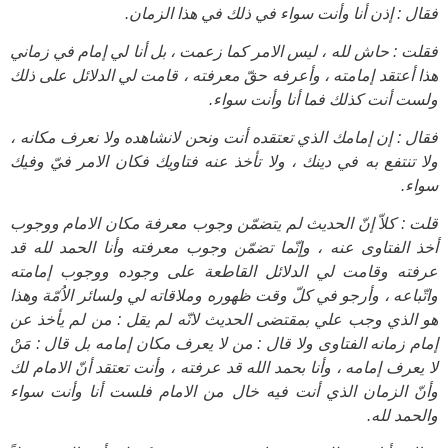
فقال : إذن أنا وأنت سواء في ذلك في هذا الزمان.
فقلت : حاش لله ، ليس الامر كما زعمت ، بل أنا لي إمام في زماني
هذا أعتقد إمامته ، وأعرفه حقّ معرفته ، قامت لي الدلائل على ذلك
ولست أنت كذلك فما أنا وأنت سواء.
فقال : إن إمامك الذي تعتقده أنت ونحن لانشاهده ولا نعرف مكانه ،
ولا تنتفع به في دينك ، ولا تأخذ عنه فتاويك فكان الامر فيّ وفيك
سواء.
قلت : كلاّ إنّ الحديث لم يتضمّن وجوب معرفة مكان الامام ووجوب
أخذ الفتاوى عنه ، وإنّما تضمّن وجوب معرفته وأنا الحمد لله قد
عرفته وقامت لي الدلائل القاطعة على وجوده ووجوب إمامته
واتّباعه ، وأرجو في كلّ وقت ظهوره وملاقاته لي ولسائر الاُمّة وهذا
هو الذي وجب علي بمقتضى الحديث لانّه لم يقل : من لم يأخذ عن
إمام زمانه الفتاوى ولا قال : من لا يعرف مكان إمامه بل قال : مَنْ
لا يعرف إمامه ، وأنا بحمد الله قد عرفته ، وأنت تعتقد أنّ الامام لك
وأنّ الزمان الذي أنت فيه خال من الامام فلست أنا وأنت سواء
والحمد لله.