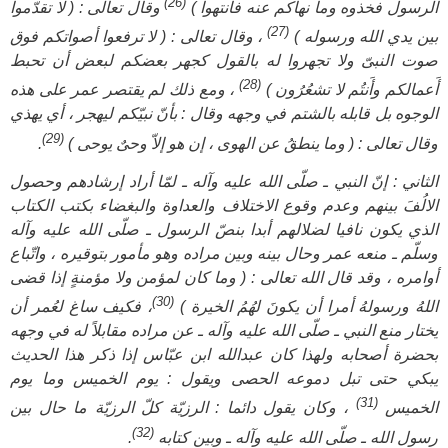
(26)
الرسول فخذوه وما نهاكم عنه فانتهوا )
وقال تعالى : ( لا تقدّموا
(27)
بين يدي الله ورسوله )
، وقال تعالى : ( لا ترفعوا أصواتكم فوق
صوت النبىّ ولا تجهروا له بالقول كجهر بعضكم لبعض أن تحبط
(28)
أَعمالكم وأَنتُم لا تشعُرُون )
، ومع ذلك لم يقتصر عمر على هذه
الوجوه بل قابله بالشتم في وجهه وقال : بأنّ نبيّكم ليهجر ، أي يهذي
(29)
وقال تعالى : ( وما ينطقُ عن الهوى ، إن هو إلاّ وحىٌ يوحى )
.
الثاني : إنّ النبي ـ صلّى الله عليه وآله ـ لمّا أراد إرشادهم وحصول
الالُفَ بينهم وعدم وقوع الاختلاف والعداوة والبغضاء بكتب الكتاب
الذي يكون نافيا لضلالهم أبدا بنصّ الرسول ـ صلّى الله عليه وآله
وسلّم ـ‍ منعه عمر وحال بينه وبين مراده وهو مأمور بتوقيره ، واتّباع
أوامره ، وقد قال الله تعالى : ( وما كان لمؤمن ولا مؤمنةٍ إذا قضى
(30)
اللهُ ورسولهُ أمرا أن يكونَ لهُمُ الخيرة )
، فكيف ساغ لعُمر أن
يختار منع النبي ـ صلّى الله عليه وآله ـ عن مراده مقابلاً له في وجهه
بحضرة أصحابه ولهذا كان عبدالله ابن عبّاس إذا ذكر هذا الحديث
يبكي حتى تبل دموعه الحصى ويقول : يوم الخميس وما يوم
(31)
الخميس
، وكان يقول دائما : الرزيّة كلّ الرزيّة ما حال بين
(32)
رسول الله ـ صلّى الله عليه وآله ـ وبين كتابه
.