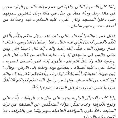
ولمّا كان الاسبوع الثاني جاءوا في جمع وجاء خالد بن الوليد معهم
في مائة رجل وجاء معاذ بن جبل في مائة رجل شاهرين سيوفهم
حتى دخلوا المسجد وكان علي ـ عليه السلام ـ فيه وجماعة من
أصحابه معه ومعهم سلمان.
فقال عمر : والله يا أصحاب علي ، لئن ذهب رجل منكم يتكلّم بالّذي
تكلّم بالامس لاخذنّ الّذي فيه عيناه ، فقام سلمان الفارسي ، فقال :
صدق رسول الله ـ صلّى الله عليه وآله ـ إنّه قال : بينما أخي وابن
عمّي جالس في مسجدي إذ وثب عليه طائفة من كلاب أهل النار
يريدون قتله ولا شكّ أنتم هم ، فأهوى إليه عمر بالسيف ليضربه ،
فأخذ علي ـ عليه السلام ـ‍ بمجامع ثوبه وجذبه إلى الارض ، وقال :
يابن صِهاك الحبشيّة أبأسْيافِكُمْ تُهدّدونا ، وبأجمُعِكم تكاثرونا ؟ ! والله
لولا كتاب من الله سبق ، وعهدُ من رسول الله تقدّم لاريتكم أيّنا أقلّ
(17)
عددا وأضعف ناصرا ، ثمّ قال لاصحابه : تفرّقوا
.
وإذا كانت الاحوال الجارية بينهم على مثل هذه الروايات دلّت على
وقوع الكراهة وعدم تمكّن هؤلاء المتخلّفين عن السقيفة من ترك
المبايعة ، فلا تكون بالموافقة الحاصلة منهم وإنّما هي بالكراهة ، فلا
تكون حجّة بالاجماع.