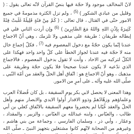
لانّ المخالف موجود ولا حجّة فيها بنصّ القرآن لانّه تعالى يقول : (
(5)
وقليل من عبادي الشكور )
، ولم تزل الكثرة مذمومةً في جميع
الامور حتّى في القتال ، قال تعالى : ( كَمْ مِنْ فئَة‌ٍ قَلِيلَةً غَلَبتْ فِئَةً
(6)
كَثِيرَةً بِإذْنِ اللهِ وَاللهُ مَعَ الصَّابِرِينَ )
وإن أردت الثاني فلي في
إبطاله طريقان ؛ طريقة على مذهبي ولا تلزمك ، وهي أنّ الاجماع
(7)
عندنا إنّما يكون حجّةً مع دخول المعصوم فيه
، فكلّ إجماع خال
منه لا حجّة فيه عندنا لجواز الخطأ على كلّ واحد واحد فهكذا على
الكلّ لتركبه من الاحاد ، وأنت لا تقول بدخول المعصوم ، فالاجماع
الذي تدّعيه لا يكون عندنا صحيحا فلا يكون حجّة وطريقة على
مذهبك ، وهو أنّ الاجماع هو : اتّفاق أهل الحلّ والعقد من أمّة النّبي ـ
صلّى الله عليه وآله ـ على أمرٍ من الامور.
وهذا المعنى لا يحصل لابي بكر يوم السقيفة ، بل كان فُضلاءُ العرب
وعلماؤهم وزهّادُهمْ وذوو الاقدار أُولوا الايدي والابصار منهم وأهل
الحلّ والعقد غُيّابا لم يحضروا معهم السقيفة بالاتّفاق كعلي بن أبي
طالب ، والعبّاس ، وابنه عبدالله بن العبّاس ، والزبير ، والمقداد ،
وعمّار ، وأبي ذر ، وسلمان الفارسي ، وجماعة من بني هاشم ،
وغيرهم من الصحابة لانّهم كانوا مشتغلين بتجهيز النبىّ ـ صلّى الله