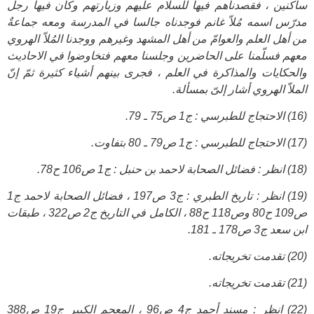
ساكنين ، فقصدناهم فيها للسلام عليهم وزيارتهم وكان فيها رجل
مدرّس اسمه مُلاّ غانم فوجدناه جالسا في المدرسة ومعه جماعةٌ
من أهل العلم والعوامّ من أهل المشهد وغيرهم ووجدنا المُلاّ الهروي
معهم فسلّمنا على الحاضرين وجلسنا معهم فتخاوضوا في الاحاديث
والحكايات والمذاكرة في العلم ، فجرى بينهم أشياء كثيرة ثمّ إنّ
الملاّ الهروي أشار إلىّ بمسألة.
(16) الاحتجاج للطبرسي : ج1 ص75 ـ 79.
(17) الاحتجاج للطبرسي : ج1 ص79 ـ 80 بتفاوت.
(18) انظر : فضائل الصحابة لاحمد بن حنبل : ج1 ص106 ح78.
(19) انظر : تاريخ الطبري : ج3 ص197 ، فضائل الصحابة لاحمد ج1
ص109 ح80 وص118 ح88 ، الكامل في التاريخ ج2 ص322 ، طبقات
ابن سعد ج3 ص178 ـ 181.
(20) تقدمت تخريجاته.
(21) تقدمت تخريجاته.
(22) انظر : مسند أحمد ج4 ص96 ، المعجم الكبير ج19 ص388