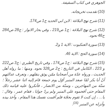
الجوهري في كتاب السقيفة.
(10) تقدمت تخريجاته.
(11) شرح نهج البلاغة : لابن ابي الحديد ج1 ص174.
(12) شرح نهج البلاغة : ج1 ص219 ، وفي بحار الانوار : ج28 ص284
ح46 نحوه.
(13) سورة العنكبوت : الاية 1 و2.
(14) سورة الحج : الاية 46.
(15) شرح نهج البلاغة : ج1 ص174 ، وفي تاريخ الطبري : ج3 ص222
و 223 ، الكامل في التاريخ : ج2 ص328 نحوه. ومنها : ما رواه أهل
الحديث ، ورواه عدّة من أصحابنا ممّن يوثق بنقلهم ، وتعرف عدالتهم
أنّ أبا بكر لمّا صعد المنبر أوّل يوم جمعة قام إليه اثنا عشر رجلاً ؛
ستّة من المهاجرين ، وستّة من الانصار ، فأنكروا عليه قيامه ذلك
المقام حتى أفحموه على المنبر ولم يردّ جوابا ، فقام عمر ، وقال :
يا… ، إن كنت لا تقوم بحجّة فلم أقمت نفسك هذا المقام ، وأخذ بيده
(16)
وأنزله عن المنبر
.