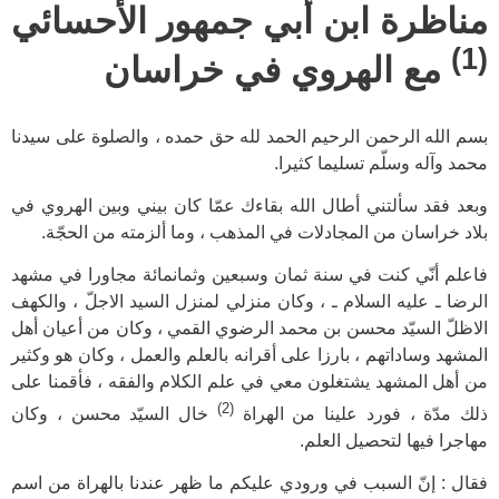
مناظرة ابن أبي جمهور الأحسائي
(1)
مع الهروي في خراسان
بسم الله الرحمن الرحيم الحمد لله حق حمده ، والصلوة على سيدنا
محمد وآله وسلّم تسليما كثيرا.
وبعد فقد سألتني أطال الله بقاءك عمّا كان بيني وبين الهروي في
بلاد خراسان من المجادلات في المذهب ، وما ألزمته من الحجّة.
فاعلم أنّي كنت في سنة ثمان وسبعين وثمانمائة مجاورا في مشهد
الرضا ـ عليه السلام ـ ، وكان منزلي لمنزل السيد الاجلّ ، والكهف
الاظلّ السيّد محسن بن محمد الرضوي القمي ، وكان من أعيان أهل
المشهد وساداتهم ، بارزا على أقرانه بالعلم والعمل ، وكان هو وكثير
من أهل المشهد يشتغلون معي في علم الكلام والفقه ، فأقمنا على
(2)
ذلك مدّة ، فورد علينا من الهراة
خال السيّد محسن ، وكان
مهاجرا فيها لتحصيل العلم.
فقال : إنّ السبب في ورودي عليكم ما ظهر عندنا بالهراة من اسم