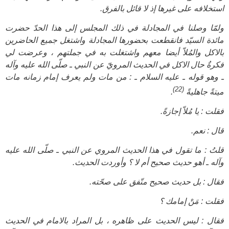
استخلافه على غيرها إذ لا قائل بالفرق.
ولمّا وصلنا في المجادلة في ذلك المجلس إلى هذا الحدّ حضرت
مائدة السيّد فانقطعت بحضورها المجادلة واشتغل جميع الحاضرين
بالاكل والمُلاّ أيضا معهم واشتغلت به في جملتهم ، وعرضت لي
فكرةٌ حال الاكل في الحديث المرويّ عن النبي ـ صلّى الله عليه وآله
ـ وهو قوله ـ‍ عليه السلام ـ : من مات ولم يعرف إمام زمانه مات
(22)
ميتةً جاهليةً
.
فقلت : يا مُلاّ إجازةً.
قال : نعم.
قلتُ : ما تقول في هذا الحديث المروي عن النبي ـ صلّى الله عليه
وآله ـ أهو حديث صحيح أم لا ؟ وأوردت الحديث.
فقال : بل حديث صحيح متّفق على صحّته.
فقلت : مَنْ إمامك ؟
فقال : ليس الحديث على ظاهره ، بل المراد بالامام في الحديث