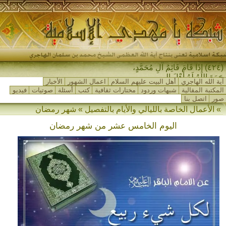
(٤٢٤) إِذَا قَامَ قَائِمُ آلِ مُحَمَّدٍ،
جَمَعَ اللهُ لَهُ أَهْلَ المَشْر_
آية الله الهاجري
أهل البيت عليهم السلام
اعمال الشهور
الأخبار
المكتبة المقالية
شبهات وردود
مختارات ثقافية
كتب
أسئلة
صوتيات
فيديو
صور
اتصل بنا
» الأعمال الخاصة بالليالي والأيام بالتفصيل » شهر رمضان
اليوم الخامس عشر من شهر رمضان