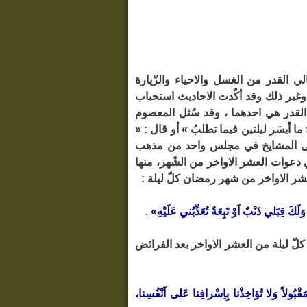
لي القدر من الغسل والاحياء والزّيارة
وغير ذلك وقد أكّدت الاحاديث استحباب
يلة القدر هي احدهما ، وقد سُئل المعصوم
ما أيسَر ليلتين فيما تطلبُ » أو قال : «
أملى على المشايخ في مجلس واحد من مذهب
في دعوات العشر الاواخر من الشّهر، منها
عشر الاواخر من شهر رمضان كلّ ليلة :
َ قِبَلي ذَنْبٌ اَوْ تَبِعَةٌ تُعَذِّبُني عَلَيْهِ»
.
لّ ليلة من العشر الاواخر بعد الفرائض
قْبُولاً وَلا تُؤاخِذْنا بِاِسْرافِنا عَلى اَنْفُسِنا،