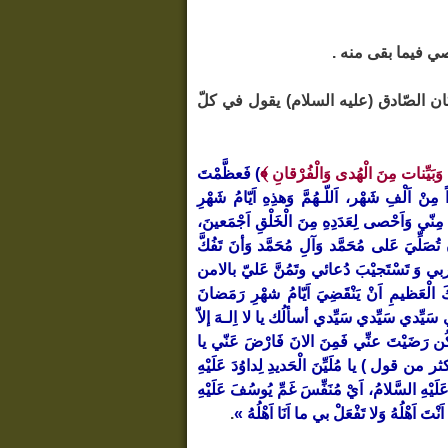
 فيما بقى منه .
ن الصّادق (عليه السلام) يقول في كلّ
﴾
وَبَيِّنات مِنَ الْهُدى وَالْفُرْقانِ
) فَعظَّمْتَ
 مِنْ اَلْفِ شَهْر، اَللّـهُمَّ وَهذِهِ اَيّامُ شَهْرِ
 مِنّي وَاَحْصى لِعَدَدِهِ مِنَ الْخَلْقِ اَجْمَعينَ،
نْ تُصَلِّيَ عَلى مُحَمَّد وَآلِ مُحَمَّد وَأنَ تَفُكَّ
َّل تَقَربي وَ تَسْتَجيْبَ دُعائي وتَمُنَّ عَليّ بالامن
كَ الْعَظيمِ اَنْ يَنْقَضِيَ اَيّامُ شهْرِ رَمَضانَ
ْها لي سَيِّدي سَيِّدي سَيِّدي أسألُك يا لا اِلـهَ إلاّ
ْ تَكُن رَضَيْتَ عنِّي فَمِنَ الانَ فَارْضَ عَنّي يا
(وأكثر من قول ) يا مُلَيِّنَ الْحَديدِ لِداوُدَ عَلَيْهِ
 السَّلامُ، اَيْ مُنَفِّسَ غَمِّ يُوسُفَ عَلَيْهِ
تَ اَهْلُهُ وَلا تَفْعَلْ بي ما اَنَا اَهْلُهُ »
.