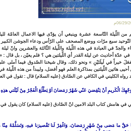
ن اللّيلة التّاسعة عشرة وينبغي أن يؤدّى فيها الاعمال العامّة لليا
التّوحيد سبع مرّات ووضع المصحف على الرّأس ودعاء الجوشن الكبير 
ء والجدّ في العبادة في هذه اللّيلة واللّيلة الثّالثة والعشرين وانّ ل
في عدّة أحاديث عن ليلة القدر أي اللّيلتين هي ؟ فلم يعيّن ، بل قال : « 
نْ تَفعَلَ خيراً في لَيلَتَيْنِ » ونحو ذلك، وقال شيخنا الصّدوق فيما 
 أحيى هاتين اللّيلتين بمذاكرة العلم فهو أفضل، وليبدأ من هذه اللّيلة 
قد رواه الكليني في الكافي عن الصّادق (عليه السلام) قال : تقول في ال
جْهِكَ الْكَريمِ أنْ يَنْقِضيَ عَنّي شَهْرُ رَمَضانَ اَوْ يَطْلُعَ الْفَجْرُ مِنْ لَيْلَتي هذِهِ وَلَك
في هامش كتاب البلد الامين انّ الصّادق (عليه السلام) كان يقول في ك
عَنّا حَقَّ ما مَضى مِنْ شَهْرِ رَمَضانَ، وَاغْفِرْ لَنا تَقْصيرَنا فيهِ، وَتَسَلَّمْهُ مِنّا مَ