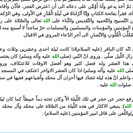
 ثمّ أخذ يدعو وأنا اُؤَمِّن على دعائه الى أن اعترض الفجر، فأذّن وأق
، فقرأ بفاتحة الكتابِ وَاِنّا اَنْزَلناهُ في لَيلَةِ الْقَدْرِ في الاُولى، وفي الرّ
 التّسبيح والتّحميد والتّقديس والثّناء على
الله
تعالى والصّلاة على 
ع المؤمنين والمؤمنات والمسلمين والمسلمات خرّ ساجداً لا أسمع منه ال
نْتَ مُقَلِّبَ الْقُلُوبِ وَالاَبْصارِ، الى آخر الدّعاء المروي في الاقبال.
انّه كان الباقر (عليه السلام)اذا كانت ليلة احدى وعشرين وثلاث وعش
ال اللّيل صلّى . وروى انّ النّبي (صلى
الله
عليه وآله وسلم) كان يغتسل
 هذا العشر وله فضل كثير وهو أفضل الاوقات للاعتكاف، وروي
لى
الله
عليه وآله وسلم) اذا كان العشر الاواخر اعتكف في المسجد وض
واعلم انّ هذه ليلة تتجدّد فيها أحزان آل محمّد وأشياعهم ففيها في سن
ن صلوات
الله
عليه .
رفع حجر عن حجر في تلك اللّيلة الاّ وكان تحته دماً عبيطاً كما كان ل
الله
): ينبغي الاكثار في هذه اللّيلة من الصّلاة على محمّد وآل محمّد
واللّعن على قاتل امير المؤمنين (عليه السلام) .