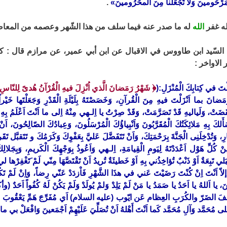
ْمَرْحُومينَ وَلا تَجْعَلْنا مِنَ الَْمحْرُومينَ»
.
له غفر
الله
له ما صدر عنه فيما سلف من هذا الشّهر وعصمه من المعاصي
 السّيد ابن طاووس في الاقبال عن ابن أبي عمير، عن مرازم قال : كا
الاواخر :
﴿
قُلْتَ في كِتابِكَ الْمُنْزَلِ:(
شَهْرُ رَمَضانَ الَّذي اُنْزِلَ فيهِ الْقُرْآنُ هُدىً لِلنّاسِ 
َضانَ بما اَنْزَلْتَ فيهِ مِنَ الْقُرآنِ، وَخَصَصْتَهُ بِلَيْلَةِ الْقَدْرِ وَجَعَلْتَها خَيْراً
ضَتْ، وَلَياليهِ قَدْ تَصَرَّمَتْ، وَقَدْ صِرْتُ يا اِلـهي مِنْهُ اِلى ما اَنْتَ اَعْلَمُ بِهِ
َأَلكَ بِهِ مَلائِكَتُكَ الْمُقَرَّبُونَ وَاَنْبِياؤُكَ الْمُرْسَلُونَ، وَعِبادُكَ الصّالِحُونَ، اَ
رِ، وَتُدْخِلَنِى الْجَنَّةَ بِرَحْمَتِكَ، وَاَنْ تَتَفَضَّلَ عَليَّ بِعَفْوِكَ وَكَرَمُكَ و تَتَقب
ِّ هَوْل اَعْدَدْتَهُ لِيَومِ الْقِيامَةِ، اِلـهي وَاَعُوذُ بِوَجْهِكَ الْكَريمِ، وَبِجَلالِ
َلي تَبِعَةٌ اَوْ ذَنْبٌ تُؤاخِذُني بِهِ اَوْ خَطيئَةٌ تُريدُ اَنْ تَقْتَصَّهَا مِنّي لَمْ َتَغْفِر
ـهَ إلاّ اَنْتَ اِنْ كُنْتَ رَضَيْتَ عَني في هذَا الشَّهْرِ فَاْزدَدْ عَنّي رِضاً، وَاِنْ لَم
، يا اَللهُ يا اَحَدُ يا صَمَدُ يا مَنْ لَمْ يَلِدْ وَلمْ يُولَدْ وَلَمْ يَكُنْ لَهُ كُفُواً اَحَدٌ 
َ الضَرّ والكُرَبِ العِظام عَن ايّوب (عليه السلام) اَي مُفَرِّجَ هَمِّ يَعْقُوبَ عَلَيْهِ
 مُحَمَّد وَآلِ مُحَمَّد كَما اَنْتَ أَهْلهُ اَنْ تُصَلِّيَ عَلَيْهِمْ اَجْمَعينَ وَافْعَلْ بي ما اَنْ