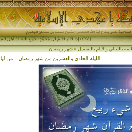
(٤٢٤) إِذَا قَامَ قَائِمُ آلِ مُحَمَّدٍ، جَمَعَ اللهُ لَهُ أَهْلَ المَشْرِقِ وَأَهْلَ ال-
اصة بالليالي والأيام بالتفصيل » شهر رمضان
الليلة الحادي والعشرين من شهر رمضان – من ليال