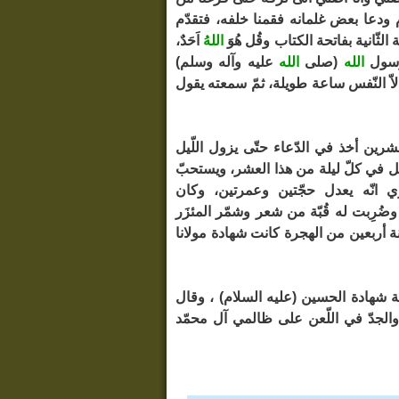
ام ودعا بعض غلمانه فقمنا خلفه، فتقدّم
كعة الثّانية بفاتحة الكتاب وقُل هُوَ
الله
ُ اَحَدٌ،
رسول
الله
(صلى
الله
عليه وآله وسلم)
اّ النّفس ساعة طويلة، ثمّ سمعته يقول
رين أخذ في الدّعاء حتّى يزول اللّيل
 في كلّ ليلة من هذا العشر، ويستحبّ
 انّه يعدل حجّتين وعمرتين، وكان
ُرِبت له قُبّة من شعر وشمّر المئزَر
ة أربعين من الهجرة كانت شهادة مولانا
يلة شهادة الحسين (عليه السلام) ، وقال
 والجدّ في اللّعن على ظالمي آل محمّد