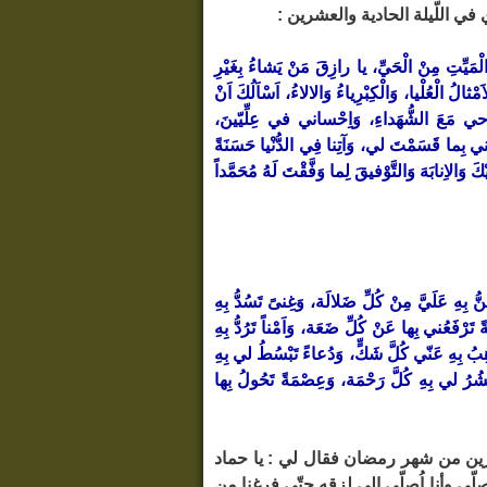
في اللّيلة الحادية والعشرين :
الْمَيِّتِ مِنْ الْحَيِّ، يا رازِقَ مَنْ يَشاءُ بِغَيْرِ
ُ الْعُلْيا، وَالْكِبْرِياءُ وَالالاءُ، اَسْاَلُكَ اَنْ
ُوحي مَعَ الشُّهَداءِ، وَاِحْساني في عِلِّيّينَ،
ِيَني بِما قَسَمْتَ لي، وَآتِنا فِي الدُّنْيا حَسَنَةً
َالاِنابَهَ وَالتَّوْفيقَ لِما وَفَّقْتَ لَهُ مُحَمَّداً
 بِهِ عَلَيَّ مِنْ كُلِّ ضَلالَة، وَغِنىً تَسُدُّ بِهِ
تَرْفَعُني بِها عَنْ كُلِّ ضَعَة، وَاَمْناً تَرُدُّ بِهِ
هِبُ بِهِ عَنّي كُلَّ شَكٍّ، وَدُعاءً تَبْسُطُ لي بِهِ
شُرُ لي بِهِ كُلَّ رَحْمَة، وَعِصْمَةً تَحُولُ بِها
ين من شهر رمضان فقال لي : يا حماد
ي وأنا اُصلّي الى لزقه حتّى فرغنا من