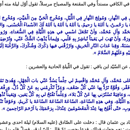
في الكافي مسنداً وفي المقنعة والمصباح مرسلاً، تقول أوّل ليلة منه أي 
ِ فِي النَّهارِ، وَمُولِجَ النَّهارِ فِي اللَّيْلِ، وَمُخْرِجَ الْحَيِّ مِنَ الْمَيِّتِ، وَمُخْرِجَ 
رَحْمـنُ، يا اَللهُ يا رَحيمُ، يا اَللهُ يا اَللهُ يا اَللهُ لَكَ الاَسْماءُ الْحُسْنى، وَالاَمْثال
حَمَّد وَآلِ مُحَمَّد، وَاَنْ تَجْعَلَ اسْمي في هذِهِ اللَّيْلَةِ فِي السُّعَداءِ، وَر
َةً، وَاَنْ تَهَبَ لي يَقينَاً تُباشِرُ بِهِ قَلْبي، وَاِيماناً يُذْهِبُ الشَّكَّ عَنّي، وَتُرْض
نَةً، وَقِنا عَذابَ النّارِ الْحَريقِ، وَارْزُقْني فيها ذِكْرَكَ وَشُكْرَكَ، وَالرَّغْبَةَ اِلَيْكَ و
يْهِ وَعَلَيْهِمُ السَّلامُ »
.
 السّيّد ابن باقي : تقول في اللّيلةِ الحادية والعشرين :
عَلى مُحَمَّد، وَآلِ مُحَمَّد وَاقْسِمْ لي حِلْماً يَسُدُّ عَنّي بابَ الْجَهْلِ، وَهُدىً تَمُنُّ
ْر، وَقُوَّةً تَرُدُّ بِها عَنّي كُلَّ ضَعْف، وَعِزّاً تُكْرِمُني بِهِ عَنْ كُلِّ ذُلٍّ، وَرِفْعَةً 
وَعافِيَةً تَسْتُرُني بِها عَنْ كُلِّ بَلاء، وَعِلْماً تَفْتَحُ لي بِهِ كُلَّ يَقين، وَيَقيناً تُذْ
ِ اللَّيْلَةِ، وَفي هذِهِ السّاعَةِ، السّاعَةَ السّاعَةَ السّاعَةَ يا كَريمُ، وَخَوْفاً تَنْ
ُنُوبِ، حَتّى اُفْلِحَ بِها عِنْدَ الْمَعْصُومُينَ عِنْدَكَ، بِرَحْمَتِكَ يا اَرْحَمَ الرّاحِمينَ »
.
 بن عثمان قال : دخلت على الصّادق (عليه السلام) ليلة احدى وعشر
 : نعم جعلت فداك، فدعا بحصير ثمّ قال : اليّ لزقي فصلّ فلم يزل يصلّ