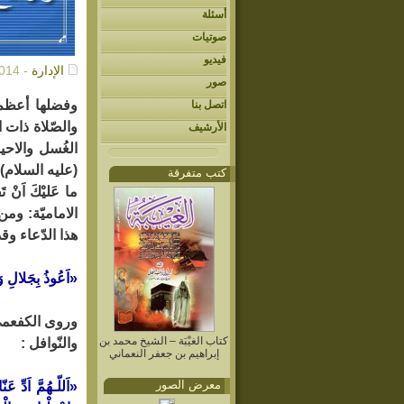
أسئلة
صوتيات
فيديو
الإدارة
- 06/29/2014م
صور
وفضلها أعظم م
اتصل بنا
والصّلاة ذات 
الأرشيف
الغُسل والاحيا
(عليه السلام) 
كتب متفرقة
ما عَليْكَ اَ
الاماميّة: ومن
هذا الدّعاء و
«اَعُوذُ بِجَلالِ وَ
وروى الكفعمي 
كتاب الغيْبَة – الشيخ محمد بن
والنّوافل :
إبراهيم بن جعفر النعماني
معرض الصور
«اَللّـهُمَّ اَدِّ 