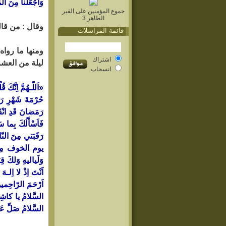
وَاجْعَلْنا مِنَ ال
جموع المؤمنين على القبر
الطاهر 3
وقال : من قا
قائمة المراسلات
ومنها ما رواه
اشتراك
ليلة من العشر 
انسحاب
«اَللّـهُمَّ اِنَّكَ 
حُرْمَةَ شَهْرِ رَم
رَمَضانَ قَدِ انْقَ
فَاَسْأَلُكَ بِما س
رَقَبَتي مِنَ النّا
يوم الخوف مِنْ كُل
وَلَياليهِ وَلكَ قِب
اَنْتَ اِذْ لا اِل
اَرْحَمَ الرّاحِمينَ
السَّلامُ يا كاشِف
السَّلامُ صَلِّ عَلى