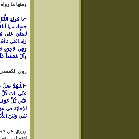
ومنها ما رواه 
«يا مُولِجَ اللَّيْل
حِساب، يا اَللهُ يا 
تُصَلِّيَ عَلى مُ
وَاِساءَتي مَغْفُور
وَفِي الاخِرَةِ حَسَ
وآلَ مُحَمَّداً عَلَ
روى الكفعمي عن
«اَللّـهُمَّ صَلِّ 
عَنّي بابَ كُلِّ فَق
عَنّي كُلَّ خَوْف، 
الاِجابَةَ في هذِه
بَيْني وَبَيْنَ الذّ
وروي عن حماد
اغتسلت ، فقلت