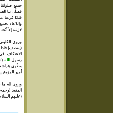
جميع صلواتنا،
فصلّى بنا الغداة
فلمّا فرغنا من
والدّعاء لجمي
لا اِلـهَ إلاّ اَ
وروى الكليني 
(ينتصف) فاذا ز
الاعتكاف في
رسول
الله
(ص
وطَوى فِراشه 
أمير المؤمني
وروى انّه ما 
المفيد (رحمه
(عليهم السلام)