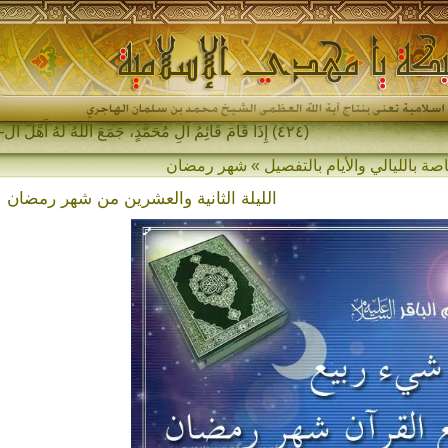
(٤٢٤) إِذَا قَامَ قَائِمُ آلِ مُحَمَّدٍ، جَمَعَ اللهُ لَهُ أَهْلَ المَشْرِقِ _
اصة بالليالي والأيام بالتفصيل » شهر رمضان
الليلة الثانية والعشرين من شهر رمضان