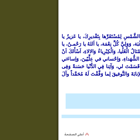
الشَّمْسِ لِمُسْتَقَرِّها بِتَقْديرِكَ، يا عَزيزُ يا
بَة، وَوَلِيَّ كُلِّ نِعْمَة، يا اَللهُ يا رَحْمـنُ، يا
لُ الْعُلْيا، وَالْكِبْرِياءُ وَالالاءِ، اَسْأَلكَ اَنْ
عَ الشُّهَداءِ، وَاِحْساني في عِلِّيّينَ، وَاِساءَتي
ما قَسَمْتَ لي، وَآتِنا فِي الدُّنْيا حَسَنةً وَفِى
نابَةَ وَالتَّوفيقَ لِما وَفَّقْتَ لَهُ مُحَمَّداً وآلَ