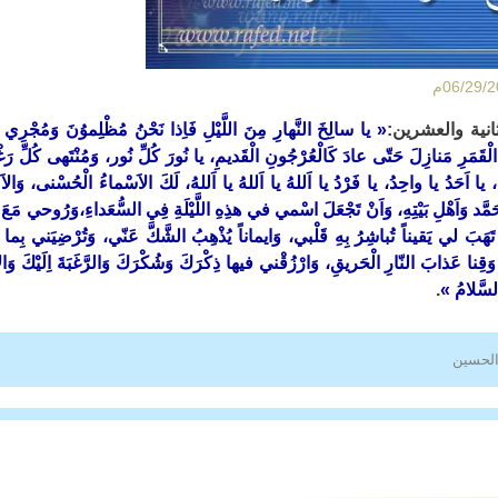
ثانية والعشرين:
« يا سالِخَ النَّهارِ مِنَ اللَّيْلِ فَاِذا نَحْنُ مُظْلِموُنَ وَمُجْرِي 
 الْقَمَرِ مَنازِلَ حَتّى عادَ كَالْعُرْجُونِ الْقَديمِ، يا نُورَ كُلِّ نُور، وَمُنْتَهى كُلِّ رَغْ
يا اَحَدُ يا واحِدُ، يا فَرْدُ يا اَللهُ يا اَللهُ يا اَللهُ، لَكَ الاَسْماءُ الْحُسْنى، وَالاَمْثا
َمَّد وَاَهْلِ بَيْتِهِ، وَاَنْ تَجْعَلَ اسْمي في هذِهِ اللَّيْلَةِ فِي السُّعَداءِ،وَرُوحي مَ
ْ تَهَبَ لي يَقيناً تُباشِرُ بِهِ قَلْبي، وَايماناً يُذْهِبُ الشَّكَّ عَنّي، وَتُرْضِيَني بِ
وَقِنا عَذابَ النّارِ الْحَريقِ، وَارْزُقْني فيها ذِكْرَكَ وَشُكْرَكَ وَالرَّغَبَةَ اِلَيْكَ وَالاِ
السَّلامُ »
.
الحسين