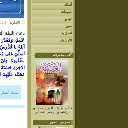
أسئلة
صوتيات
فيديو
الإدارة
- 06/29/2014م
صور
دعاء الليلة ال
اتصل بنا
عَليمُ، وَمُقَدِّرَ
الأرشيف
اَللهُ يا قُدُّوسُ، 
تُصَلِّيَ عَلى مُح
كتب متفرقة
مَغْفُورَةً، وَاَن
الاخِرَةِ حَسَنَةً 
مُحَمَّد عَلَيْهِمُ 
شبكة أنصار 
كتاب الغيْبَة – الشيخ محمد بن
إبراهيم بن جعفر النعماني
معرض الصور