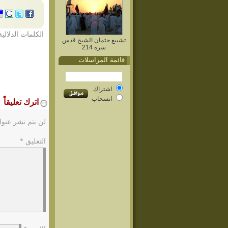
الكلمات الدلالية
تشييع جثمان الشيخ قدس
سره 214
قائمة المراسلات
اشتراك
انسحاب
اترك تعليقاً
لن يتم نشر عنوا
التعليق
*