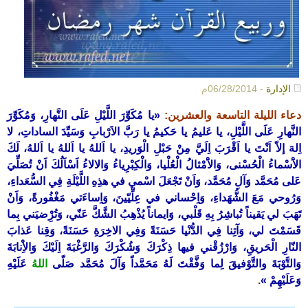
الإدارة
- 06/28/2014م
دعاء الليلة التاسعة والعشرين:
«يا مُكَوِّرَ اللَّيْلِ عَلَى النَّهارِ، وَمُكَوِّرَ
النَّهارِ عَلَى اللَّيْلِ، يا عَليمُ يا حَكيمُ يا رَبَّ الاَرْبابِ وَسَيِّدَ الساداتِ، لا
اِلهَ إلاّ اَنْتَ يا اَقْرَبَ اِلَيَّ مِنْ حَبْلِ الْوَريدِ، يا اَللهُ يا اَللهُ يا اَللهُ، لَكَ
الاَْسْماءُ الْحُسْنى، وَالاَْمْثالُ الْعُلْيا، وَالْكِبْرِياءُ وَالالاءُ اَسْاَلُكَ اَنْ تُصَلِّيَ
عَلى مُحَمَّد وَآلِ مُحَمَّد، وَاَنْ تَجْعَلَ اسْمي في هذِهِ اللَّيْلَةِ فِي السُّعَداءِ،
وَرُوحي مَعَ الشُّهَداءِ، وَاِحْساني في عِلِّيّينَ، وَاِساءَتي مَغْفُورةً، وَاَنْ
تَهَبَ لي يَقيناً تُباشِرُ بِهِ قَلْبي، وَايماناً يُذْهِبُ الشَّكَّ عَنّي، وَتُرِْضيَني بِما
قَسَمْتَ لي، وَآتِنا فِي الدُّنْيا حَسَنَةً وَفِي الاخِرَةِ حَسَنَةً، وَقِنا عَذابَ
النّارِ الْحَريقِ، وَارْزُقْني فيها ذِكْرَكَ وَشُكْرَكَ وَالرَّغْبَةَ اِلَيْكَ وَالاِْنابَةَ
وَالتَّوْبَةَ والتَّوْفيقَ لِما وَفَّقْتَ لَهُ مَحَمَّداً وَآلَ مُحَمَّد صَلّى
الله
ُ عَلَيْهِ
وَعَلَيْهِمْ »
.