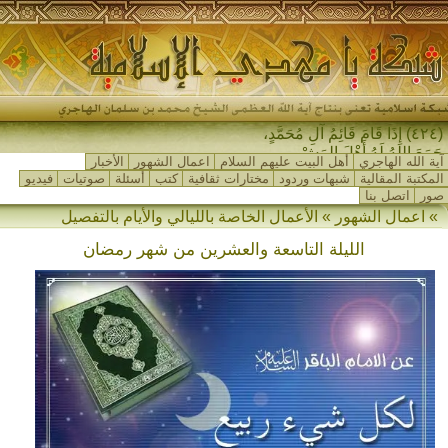
(٤٢٤) إِذَا قَامَ قَائِمُ آلِ مُحَمَّدٍ،
جَمَعَ اللهُ لَهُ أَهْلَ المَشْرِقِ _
آية الله الهاجري
أهل البيت عليهم السلام
اعمال الشهور
الأخبار
المكتبة المقالية
شبهات وردود
مختارات ثقافية
كتب
أسئلة
صوتيات
فيديو
صور
اتصل بنا
» اعمال الشهور » الأعمال الخاصة بالليالي والأيام بالتفصيل
الليلة التاسعة والعشرين من شهر رمضان