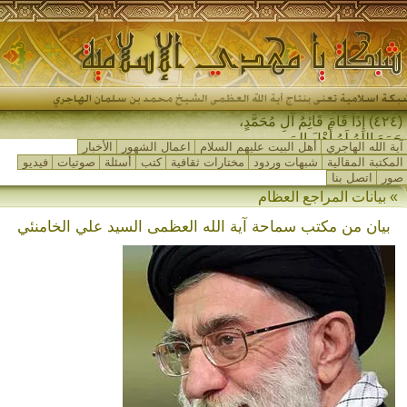
(٤٢٤) إِذَا قَامَ قَائِمُ آلِ مُحَمَّدٍ،
جَمَعَ اللهُ لَهُ أَهْلَ المَشْرِ-
آية الله الهاجري
أهل البيت عليهم السلام
اعمال الشهور
الأخبار
المكتبة المقالية
شبهات وردود
مختارات ثقافية
كتب
أسئلة
صوتيات
فيديو
صور
اتصل بنا
» بيانات المراجع العظام
بيان من مكتب سماحة آية الله العظمى السيد علي الخامنئي