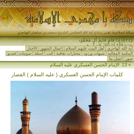
(٤٢٤) إِذَا قَامَ قَائِمُ آلِ مُحَمَّدٍ،
جَمَعَ اللهُ لَهُ أَهْلَ المَشْرِقِ وَأَهْ_
آية الله الهاجري
أهل البيت عليهم السلام
اعمال الشهور
الأخبار
المكتبة المقالية
شبهات وردود
مختارات ثقافية
كتب
أسئلة
صوتيات
فيديو
صور
اتصل بنا
» 13. الإمام الحسن العسكري عليه السلام
كلمات الإمام الحسن العسكري ( عليه السلام ) القصار