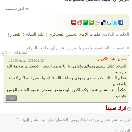
الكلمات الدلالية:
كلمات الإمام الحسن العسكري ( عليه السلام ) القصار
|
» التعقيبات المنشورة لا تعبر بالضرورة عن رأي صاحب الموقع
التعليقات: « 1 »
حسين عبد الكريم
:
2018/11/15 الساعة 10:03 م
السلام عليك سيدي ومولاي وإمامي يا أبا محمد الحسن العسكري ورحمة الله
وبركاته
عظم الله لك الأجر سيدي ومولاي وساعد الله قلبك. وأحسن الله لكم العزاء
يا مؤمنين.
شكراً لــنــــشــر هذه الحِكم لكن يا ليت وضع المصدر لتعميم الفائدة للجميع
تحياتي
رد
اترك تعليقاً
لن يتم نشر عنوان بريدك الإلكتروني.
الحقول الإلزامية مشار إليها بـ
*
التعليق
*