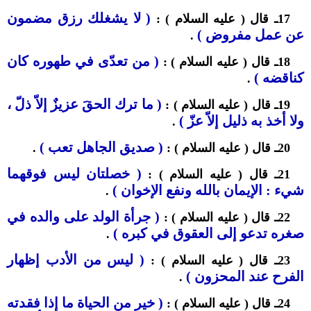
( لا يشغلك رزق مضمون
17ـ قال ( عليه السلام ) :
عن عمل مفروض )
.
( من تعدّى في طهوره كان
18ـ قال ( عليه السلام ) :
كناقضه )
.
( ما ترك الحقَ عزيزٌ إلاّ ذلّ ،
19ـ قال ( عليه السلام ) :
ولا أخذ به ذليل إلاّ عزّ )
.
( صديق الجاهل تعب )
20ـ قال ( عليه السلام ) :
.
( خصلتان ليس فوقهما
21ـ قال ( عليه السلام ) :
شيء : الإيمان بالله ونفع الإخوان )
.
( جرأة الولد على والده في
22ـ قال ( عليه السلام ) :
صغره تدعو إلى العقوق في كبره )
.
( ليس من الأدب إظهار
23ـ قال ( عليه السلام ) :
الفرح عند المحزون )
.
(
خير من الحياة ما إذا فقدته
24ـ قال ( عليه السلام ) :