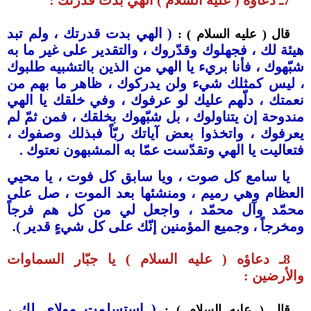
7ـ دعاؤه ( عليه السلام ) الهي بدت قدرتك :
( الهي بدت قدرتك ، ولم تبد
قال ( عليه السلام ) :
هيئة لك ، فجهلوك وقدّروك ، والتقدير على غير ما به
شبّهوك ، فأنا بريء يا الهي من الذين بالتشبيه طلبوك
، ليس كمثلك شيء ولن يدركوك ، ظاهر ما بهم من
نعمتك ، دلّهم عليك لو عرفوك ، وفي خلقك يا الهي
مندوحة إن يتناولوك ، بل شبّهوك بخلقك ، فمن ثمّ لم
يعرفوك ، واتخذوا بعض آياتك ربّاً فبذلك وصفوك ،
فتعاليت يا الهي وتقدّست عمّا به المشبهون نعتوك .
يا سامع كل صوت ، ويا سابق كل فوت ، يا محيي
العظام وهي رميم ، ومنشئها بعد الموت ، صل على
محمّد وآل محمّد ، واجعل لي من كل هم فرجاً
ومخرجاً ، وجميع المؤمنين إنّك على كل شيءٍ قدير )
.
8ـ دعاؤه ( عليه السلام ) يا جبّار السماوات
والأرضين :
( استسلمت مولاي لك ،
قال ( عليه السلام ) :