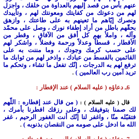
عنهم بأس من قصد إليهم بالعداوة من خلقك ، واجزل
لهم من دعوتك من كفايتك ومعونتك لهم ، وتأييدك
ونصرك إيّاهم ما تعينهم به على طاعتك ، وازهق
بحقّهم باطل من أراد إطفاء نورك ، وصل على محمّد
وآله ، واملأ بهم كل أفق من الآفاق ، وقطر من
الأقطار ، قسطاً وعدلاً ورحمة وفضلاً ، واشكر لهم
على حسب كرمك وجودك ، وما مننت به على
القائمين بالقسط من عبادك ، واذخر لهم من ثوابك ما
ترفع لهم به الدرجات ، إنّك تفعل ما تشاء ، وتحكم ما
تريد آمين رب العالمين )
.
6ـ دعاؤه ( عليه السلام ) عند الإفطار :
( من قال عند إفطاره : اللّهم
قال ( عليه السلام ) :
لك صمنا بتوفيقك ، وعلى رزقك افطرنا بأمرك ،
فتقبّله منّا ، واغفر لنا إنّك أنت الغفور الرحيم ، غفر
الله ما ادخل على صومه من النقصان بذنوبه )
.