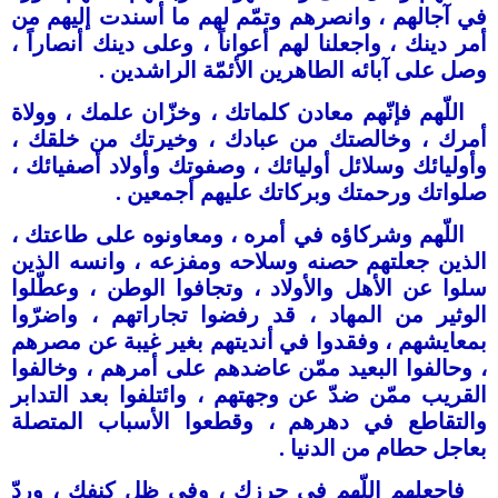
في آجالهم ، وانصرهم وتمّم لهم ما أسندت إليهم من
أمر دينك ، واجعلنا لهم أعواناً ، وعلى دينك أنصاراً ،
وصل على آبائه الطاهرين الأئمّة الراشدين .
اللّهم فإنّهم معادن كلماتك ، وخزّان علمك ، وولاة
أمرك ، وخالصتك من عبادك ، وخيرتك من خلقك ،
وأوليائك وسلائل أوليائك ، وصفوتك وأولاد أصفيائك ،
صلواتك ورحمتك وبركاتك عليهم أجمعين .
اللّهم وشركاؤه في أمره ، ومعاونوه على طاعتك ،
الذين جعلتهم حصنه وسلاحه ومفزعه ، وانسه الذين
سلوا عن الأهل والأولاد ، وتجافوا الوطن ، وعطّلوا
الوثير من المهاد ، قد رفضوا تجاراتهم ، واضرّوا
بمعايشهم ، وفقدوا في أنديتهم بغير غيبة عن مصرهم
، وحالفوا البعيد ممّن عاضدهم على أمرهم ، وخالفوا
القريب ممّن ضدّ عن وجهتهم ، وائتلفوا بعد التدابر
والتقاطع في دهرهم ، وقطعوا الأسباب المتصلة
بعاجل حطام من الدنيا .
فاجعلهم اللّهم في حرزك ، وفي ظل كنفك ، وردّ