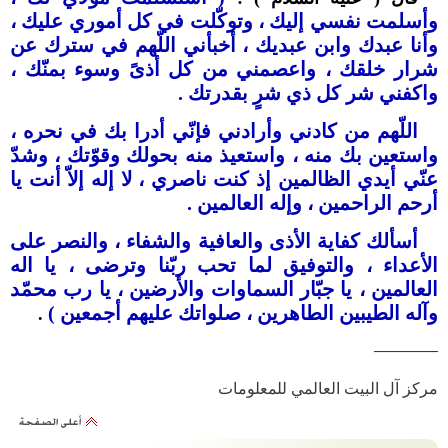
وأسلمت نفسي إليك ، وتوكّلت في كل أموري عليك ،
وأنا عبدك وابن عبديك ، أخبأني اللّهم في سترك عن
شرار خلقك ، واعصمني من كل أذىً وسوء بمنّك ،
واكفني شر كل ذي شرٍ بقدرتك .
اللّهم من كادني وأرادني فإنّي أدرا بك في نحره ،
واستعين بك منه ، واستعيذ منه بحولك وقوّتك ، وشدّ
عنّي أيدي الظالمين إذ كنت ناصري ، ﻻ إله إلاّ أنت يا
أرحم الراحمين ، وإله العالمين .
أسألك كفاية الأذى والعافية والشفاء ، والنصر على
الأعداء ، والتوفيق لما تحب ربّنا وترضى ، يا اله
العالمين ، يا جبّار السماوات والأرضين ، يا رب محمّد
وآله الطيبين الطاهرين ، صلواتك عليهم أجمعين )
.
————
مركز آل البيت العالمي للمعلومات