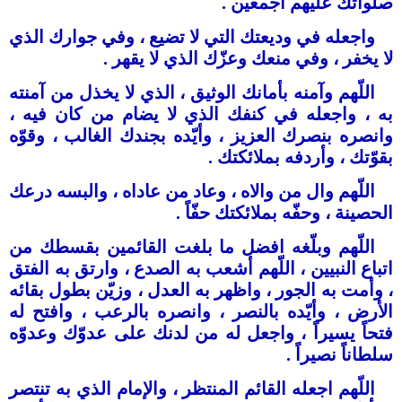
صلواتك عليهم أجمعين .
واجعله في وديعتك التي ﻻ تضيع ، وفي جوارك الذي
ﻻ يخفر ، وفي منعك وعزّك الذي لا يقهر .
اللّهم وآمنه بأمانك الوثيق ، الذي ﻻ يخذل من آمنته
به ، واجعله في كنفك الذي ﻻ يضام من كان فيه ،
وانصره بنصرك العزيز ، وأيّده بجندك الغالب ، وقوّه
بقوّتك ، وأردفه بملائكتك .
اللّهم وال من والاه ، وعاد من عاداه ، والبسه درعك
الحصينة ، وحفّه بملائكتك حفّاً .
اللّهم وبلّغه افضل ما بلغت القائمين بقسطك من
اتباع النبيين ، اللّهم أشعب به الصدع ، وارتق به الفتق
، وأمت به الجور ، واظهر به العدل ، وزيّن بطول بقائه
الأرض ، وأيّده بالنصر ، وانصره بالرعب ، وافتح له
فتحاً يسيراً ، واجعل له من لدنك على عدوّك وعدوّه
سلطاناً نصيراً .
اللّهم اجعله القائم المنتظر ، والإمام الذي به تنتصر