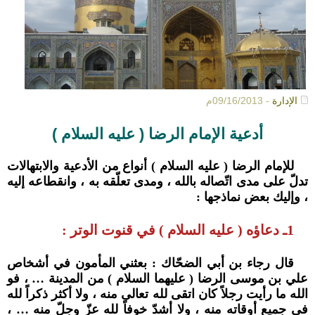
الإدارة
- 09/16/2013م
أدعية الإمام الرضا ( عليه السلام )
للإمام الرضا ( عليه السلام ) أنواع من الأدعية والابتهالات
تدلّ على مدى اتّصاله بالله ، ومدى تعلّقه به ، وانقطاعه إليه
، وإليك بعض نماذجها :
1ـ دعاؤه ( عليه السلام ) في قنوت الوتر :
قال رجاء بن أبي الضحّاك : بعثني المأمون في أشخاص
علي بن موسى الرضا ( عليهما السلام ) من المدينة … ، فو
الله ما رأيت رجلاً كان اتقى لله تعالى منه ، ولا أكثر ذكراً لله
في جميع أوقاته منه ، ولا أشدّ خوفاً لله عزّ وجلّ منه … ،