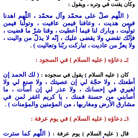
وكان يقنت في وتره ، ويقول :
( اللّهم صلّ على محمّد وآل محمّد ، اللّهم اهدنا
فيمن هديت ، وعافنا فيمن عافيت ، وتولّنا فيمن
تولّيت ، وبارك لنا فيما أعطيت ، وقنا شرّ ما قضيت ،
فإنّك تقضي ولا يقضى عليك ، إنّه ﻻ يذلّ من واليت ،
ولا يعزّ من عاديت ، تباركت ربّنا وتعاليت )
.
2ـ دعاؤه ( عليه السلام ) في السجود :
( لك الحمد إن
كان ( عليه السلام ) يقول في سجوده :
أطعتك ، ولا حجّة لي إن عصيتك ، ولا صنع لي ولا
لغيري في إحسانك ، ولا عذر لي إن أسأت ، ما
أصابني من حسنة فمنك ، يا كريم اغفر لمن في
مشارق الأرض ومغاربها ، من المؤمنين والمؤمنات )
.
3ـ دعاؤه ( عليه السلام ) في يوم عرفة :
( اللّهم كما سترت
قال ( عليه السلام ) يوم عرفة :