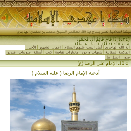
(٤٢٤) إِذَا قَامَ قَائِمُ آلِ مُحَمَّدٍ،
جَمَعَ اللهُ لَهُ أَهْلَ المَشْرِقِ وَأَهْلَ
آية الله الهاجري
أهل البيت عليهم السلام
اعمال الشهور
الأخبار
المَغْرِبِ_
المكتبة المقالية
شبهات وردود
مختارات ثقافية
كتب
أسئلة
صوتيات
فيديو
صور
اتصل بنا
» 10. الإمام علي الرضا (ع)
أدعية الإمام الرضا ( عليه السلام )