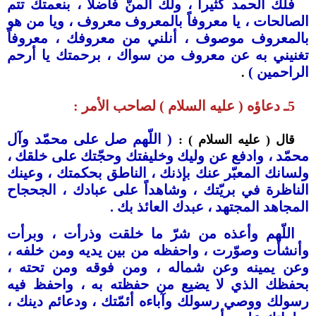
فلك الحمد كثيراً ، ولك المنّ فاضلاً ، بنعمتك تتم
الصالحات ، يا معروفاً بالمعروف معروف ، ويا من هو
بالمعروف موصوف ، أنلني من معروفك ، معروفاً
تغنيني به عن معروف من سواك ، برحمتك يا أرحم
الراحمين )
.
5ـ دعاؤه ( عليه السلام ) لصاحب الأمر :
( اللّهم صل على محمّد وآل
قال ( عليه السلام ) :
محمّد ، وادفع عن وليك وخليفتك وحجّتك على خلقك ،
ولسانك المعبّر عنك بإذنك ، الناطق بحكمتك ، وعينك
الناظرة في بريّتك ، وشاهداً على عبادك ، الجحجاح
المجاهد المجتهد ، عبدك العائذ بك .
اللّهم وأعذه من شرّ ما خلقت وذرأت ، وبرأت
وأنشأت وصوّرت ، واحفظه من بين يديه ومن خلفه ،
وعن يمينه وعن شماله ، ومن فوقه ومن تحته ،
بحفظك الذي ﻻ يضيع من حفظته به ، واحفظ فيه
رسولك ووصي رسولك وآباءه أئمّتك ، ودعائم دينك ،