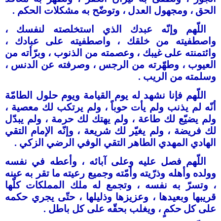
الحق ، ومجهول العدل ، وتوضّح به مشكلات الحكم .
اللّهم وإنّه عبدك الذي استخلصته لنفسك ،
واصطفيته من خلقك ، واصطفيته على عبادك ،
وائتمنته على غيبك ، وعصمته من الذنوب ، وبرّأته من
العيوب ، وطهّرته من الرجس ، وصرفته عن الدنس ،
وسلمته من الريب .
اللّهم فإنا نشهد له يوم القيامة ويوم حلول الطامّة
أنّه لم يذنب ولم يأت حوباً ، ولم يرتكب لك معصية ،
ولم يضيّع لك طاعة ، ولم يهتك لك حرمة ، ولم يبدّل
لك فريضة ، ولم يغيّر لك شريعة ، وإنّه الإمام التقي
الهادي المهدي الطاهر التقي الوفي الرضي الزكي .
اللّهم فصل عليه وعلى آبائه ، وأعطه في نفسه
وولده وأهله وذرّيته وأمّته وجميع رعيته ما تقر به عينه
، وتسرّ به نفسه ، وتجمع له ملك المملكات كلّها
قريبها وبعيدها ، وعزيزها وذليلها ، حتّى يجري حكمه
على كل حكمٍ ، ويغلب بحقّه على كل باطل .