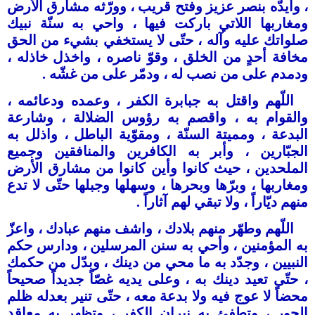
، وأيدّه بنصر عزيز وفتح قريب ، وورّثه مشارق الأرض
ومغاربها اللاتي باركت فيها ، واحي به سنّة نبيك
صلواتك عليه وآله ، حتّى ﻻ يستخفي بشيء من الحق
مخافة أحدٍ من الخلق ، وقوّ ناصره ، واخذل خاذله ،
ودمدم على من نصب له ، ودمّر على من غشّه .
اللّهم واقتل به جبابرة الكفر ، وعمده ودعائمه ،
والقوام به ، واقصم به رؤوس الضلالة ، وشارعة
البدعة ، ومميتة السنّة ، ومقوّية الباطل ، واذلل به
الجبّارين ، وأبر به الكافرين والمنافقين وجميع
الملحدين ، حيث كانوا وأين كانوا من مشارق الأرض
ومغاربها ، وبرّها وبحرها ، وسهلها وجبلها حتّى ﻻ تدع
منهم ديّاراً ، ولا تبقي لهم آثاراً .
اللّهم وطهّر منهم بلادك ، واشف منهم عبادك ، واعزّ
به المؤمنين ، وأحي به سنن المرسلين ، ودارس حكم
النبيين ، وجدّد به ما محي من دينك ، وبدّل من حكمك
، حتّى تعيد دينك به ، وعلى يديه غصّاً جديداً صحيحاً
محضاً ﻻ عوج فيه ولا بدعة معه ، حتّى تنير بعدله ظلم
الجور ، وتطفئ به نيران الكفر ، وتظهر به معاقد