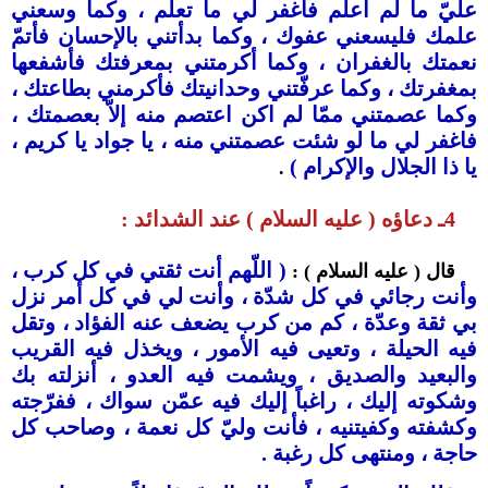
عليّ ما لم أعلم فاغفر لي ما تعلم ، وكما وسعني
علمك فليسعني عفوك ، وكما بدأتني بالإحسان فأتمّ
نعمتك بالغفران ، وكما أكرمتني بمعرفتك فأشفعها
بمغفرتك ، وكما عرفّتني وحدانيتك فأكرمني بطاعتك ،
وكما عصمتني ممّا لم اكن اعتصم منه إلاّ بعصمتك ،
فاغفر لي ما لو شئت عصمتني منه ، يا جواد يا كريم ،
يا ذا الجلال والإكرام )
.
4ـ دعاؤه ( عليه السلام ) عند الشدائد :
( اللّهم أنت ثقتي في كل كرب ،
قال ( عليه السلام ) :
وأنت رجائي في كل شدّة ، وأنت لي في كل أمر نزل
بي ثقة وعدّة ، كم من كرب يضعف عنه الفؤاد ، وتقل
فيه الحيلة ، وتعيى فيه الأمور ، ويخذل فيه القريب
والبعيد والصديق ، ويشمت فيه العدو ، أنزلته بك
وشكوته إليك ، راغباً إليك فيه عمّن سواك ، ففرّجته
وكشفته وكفيتنيه ، فأنت وليّ كل نعمة ، وصاحب كل
حاجة ، ومنتهى كل رغبة .