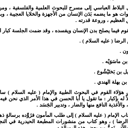
ل البلاط العباسي إلى مسرح للبحوث العلمية والفلسفية ، ومن
ات هو ما يضمه بَدَن الإنسان من الأجهزة والخلايا العجيبة ، وبد
 العظيم ، وروعة قدرته .
م فيما يصلح بدن الإنسان ويفسده ، وقد ضمت الجلسة كبار العل
ؤلاء القوم في البحوث الطبية والإمام ( عليه السلام ) سا
اً له بإكبار : ما تقول يا أبا الحسن في هذا الأمر الذي نحن فيه ا
 والأغذية النافع منها والضار ، وتدبير الجَسَد .
ب الإمام ( عليه السلام ) إلى طلب المأمون فزَوَّده برسالةٍ ذ
م الرضا ) ، وهو كتاب من منشورات المطبعة الحيدرية في ا