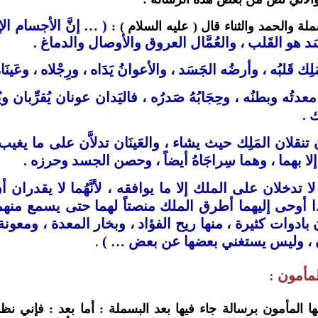
( … إنَّ الأجسام ال
ملة والحمد والثناء قال ( عليه السلام ) :
َسَد هو القَلب ، والعُمَّال العروق والأوصال والدماغ .
ك قَلبُه ، وأرضُه الجَسَد ، والأعوانُ يَدَاه ، ورِجْلاه ، وعَينَاه ،
معدتُه وبطنُه ، وحِجَابُهُ صَدرُه ، فاليَدان عونان يُقرِّبان 
ك .
ن تنقلان المَلِك حيث يشاء ، والعَينَان تدلاَّن على ما يغيب 
إلا بهما ، وهما سِراجَاهُ أيضاً ، وحصن الجسد وحرزه .
لا تدخلان على الملك إلا ما يوافقه ، لأنَّهُما لا يقدران
إذا أوحى إليهما أطرق الملك منصتاً لهما حتى يسمع منهم
ن بادوات كثيرة ، منها ريح الفؤاد ، وبخار المعدة ، ومعونة 
ان ، وليس يستغني بعضها عن بعض … )
.
مأمون :
ا المأمون برسالة جاء فيها بعد البسملة : أما بعد : فإني 