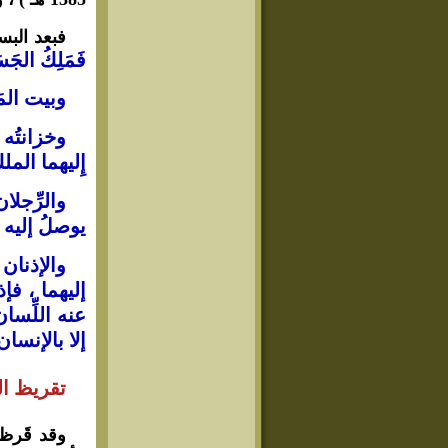
فبعد البس
فَمَلِكُ الج
وبيت المَلِ
وخزانتُه 
إِليهما المل
والرِّجلا
يوصلُ إليه 
والإذنان 
إليهما ، ف
عنه اللِّسا
إلا بالإنس
تقريظ ال
وقد قَرظه