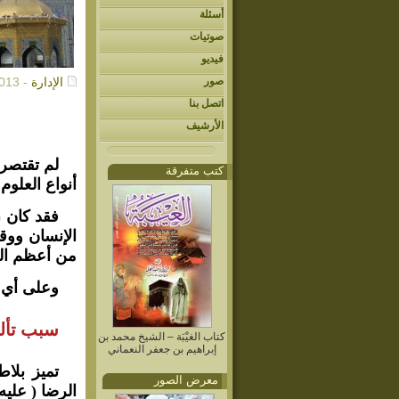
أسئلة
صوتيات
فيديو
صور
الإدارة
- 09/16/2013م
اتصل بنا
الأرشيف
لم تقتصر 
كتب متفرقة
أنواع العلوم
فقد كان ( 
الإنسان ووقا
من أعظم الو
وعلى أي ح
سبب تألي
كتاب الغيْبَة – الشيخ محمد بن
إبراهيم بن جعفر النعماني
تميز بلاط
معرض الصور
الرضا ( عليه 