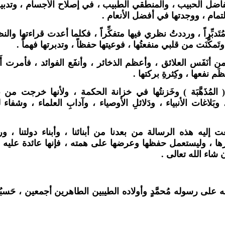
فاضل الحبيب ، والمنطقي الطبيب ، في إصلاح الأجسام ، وتدبير 
مام ، ووجدتها في أفضل الأنعام .
ُتَدبِّراً ، ورددتُ نظري فيها متفكِّراً ، فكلما أعدت قراءتها 
وتَمكَّنَت من قلبي منفعتُها ، فوعيتها حفظاً ، وتدبرتها فهماً .
من أنَفَس العلائق ، وأعظم الذخائر ، وأنفَع الفوائد ، فأمرت أَن ت
َم نفعها ، وكِثرةِ بركتها .
 المُذَهَّبَة ) وخَزنتُها في خزانة الحكمة ، ولأنها خرجت م
بَلاغات الأنبياء ، ودَلائلِ الأوصياء ، وآدابِ العلماء ، وش
إليه هذه الرسالة من بعدنا من أبنائنا ، وأبناء دولتنا ، و
ا ، وليستعمل حفظها وعرضها على همته ، فإنها عائدة عليه ب
شاء الله تعالى .
 على رسوله مُحمَّدٍ وأولاده الطيبين الطاهرين أجمعين ، حَسبُ