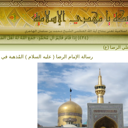
(٤٢٤) إِذَا قَامَ قَائِمُ آلِ مُحَمَّدٍ، جَمَعَ اللهُ لَهُ أَهْلَ المَشْرِقِ وَأَهْلَ الم_
رسالة الإمام الرضا ( عليه السلام ) المُذهبة في