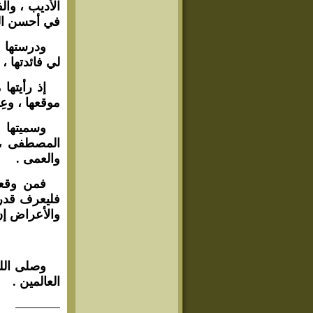
الأديب ، وال
في أحسن الت
ودرستها م
لي فائدتها ، 
إذ رأيتها 
موقعها ، وعِظ
وسميتها (
المصطفى ، و
والعمى .
فمن وقعت 
فليعرف قدره
والأعراض إن 
وصلى الله
العالمين .
————