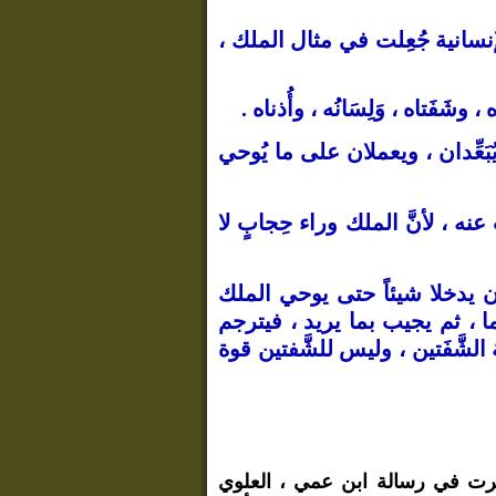
إنسانية جُعِلت في مثال الملك ،
 وشَفَتاه ، وَلِسَانُه ، وأُذناه .
ويُبَعِّدان ، ويعملان على ما يُوحي
عنه ، لأنَّ الملك وراء حِجابٍ لا
 أن يدخلا شيئاً حتى يوحي الملك
ا ، ثم يجيب بما يريد ، فيترجم
الشَّفَتين ، وليس للشَّفتين قوة
نظرت في رسالة ابن عمي ، العلوي