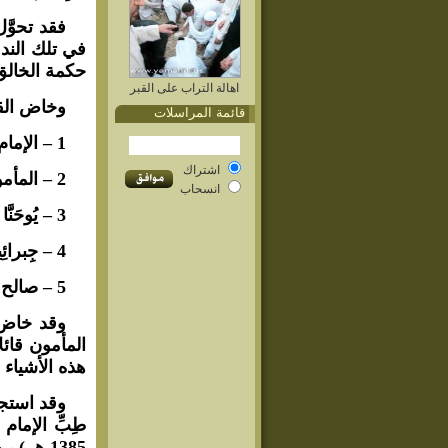
فقد تحوَّ
في تلك الندو
حكمة الخالق
اهالة التراب على القبر
وخاض القو
قائمة المراسلات
1 – الإمام الرضا ( عليه السلام ) .
اشتراك
2 – المأمون .
انسحاب
3 – يُوحَنَّا بن ماسَوَيْه .
4 – جِبرائِيل بن بَختَيْشُوع .
5 – صالح بن بهلة الهندي .
وقد خاض ه
المأمون قائل
هذه الأشياء ،
وقد استجا
طِبِّ الإما
1385 هـ ) ، والآتي نَصُّ من بعض هذه الرسالة :