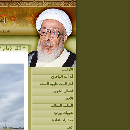
» 10. الإمام علي الرضا (ع)
الأولــى
آية الله الهاجري
أهل البيت عليهم السلام
اعمال الشهور
الأخبار
المكتبة المقالية
شبهات وردود
مختارات ثقافية
كتب