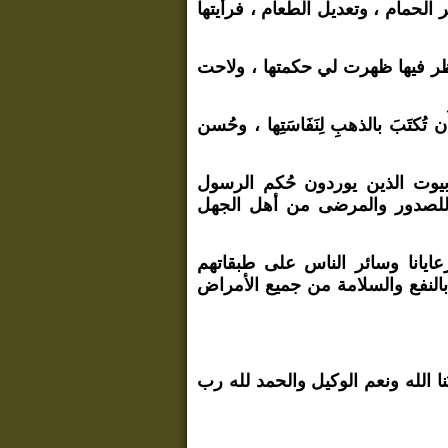
الحمام ، وتعديل الطعام ، فرأيتها
والنظر فيها ظهرت لي حكمتها ، ولاحت
ُكتَبَ بالذهبِ لِنَفَاسَتِها ، وحُسن
ن بيوت الذين يوردون حُكم الرسول
فاء للصدور والمرضى من أهل الجهل
رعايانا وسائر الناس على طبقاتهم
النفع والسلامة من جميع الأمراض
نا الله ونعم الوكيل والحمد لله رب