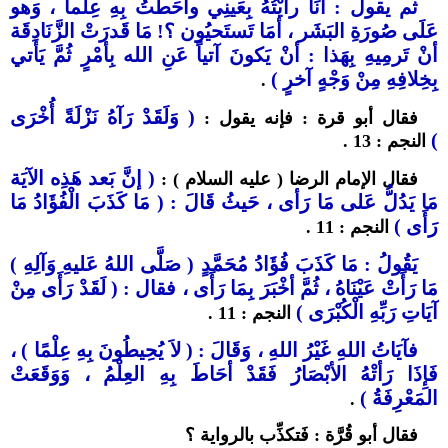
ثم يقول : أنَا رأيْتُهُ بِعَينِي وأحَطْتُ بِهِ عِلْماً ، وَهو
عَلَى صُورَةِ البَشَر ، أمَا تَستَحيُون ؟! مَا قَدرَتْ الزَّنَادِقَة
أنْ تَرمِيهِ بِهَذا : أنْ يَكونَ آتياً عَنِ الله بِأمْرٍ ثُمَّ يَأتي
بِخِلافِهِ مِنْ وَجْهٍ آخرٍ )
.
( وَلَقَدْ رَآهُ نَزْلَةً أُخْرَى
فقال أبو قرة : فإنه يقول :
)
النجم : 13 .
( إنَّ بَعد هَذِه الآيَة
فقال الإمام الرضا ( عليه السلام ) :
مَا يَدُلُّ عَلى مَا رَأى ، حَيثُ قَالَ : ( مَا كَذَبَ الْفُؤَادُ مَا
رَأَى )
النجم : 11 .
يَقُولُ : مَا كَذَبَ فُؤَادُ مُحَمَّدٍ ( صَلَّى اللهُ عَليهِ وَآلِهِ )
مَا رَأَتْ عَيْنَاهُ ، ثُمَّ أخْبَرَ بِمَا رَأَى ، فقال : ( لَقَدْ رَأَى مِنْ
آيَاتِ رَبِّهِ الْكُبْرَى )
النجم : 11 .
فآيَاتُ اللهِ غَيْرُ اللهِ ، وَقَالَ : ( لاَ يُحِيطُونَ بِهِ عِلْمًا ) ،
فَإِذَا رَأتْهُ الأبْصَارُ فَقَدْ أحَاطَ بِهِ العِلْمُ ، وَوَقَعَتْ
المَعْرِفَةُ )
.
فقال أبو قُرَّة : فَتكذِّب بالرواية ؟