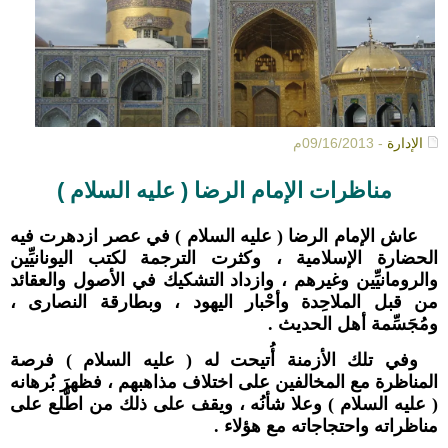
الإدارة
- 09/16/2013م
مناظرات الإمام الرضا ( عليه السلام )
عاش الإمام الرضا ( عليه السلام ) في عصر ازدهرت فيه
الحضارة الإسلامية ، وكثرت الترجمة لكتب اليونانيِّين
والرومانيِّين وغيرهم ، وازداد التشكيك في الأصول والعقائد
من قبل الملاحِدة وأحْبار اليهود ، وبطارقة النصارى ،
ومُجَسِّمة أهل الحديث .
وفي تلك الأزمنة أُتيحت له ( عليه السلام ) فرصة
المناظرة مع المخالفين على اختلاف مذاهبهم ، فظهرَ بُرهانه
( عليه السلام ) وعلا شأنُه ، ويقف على ذلك من اطَّلع على
مناظراته واحتجاجاته مع هؤلاء .