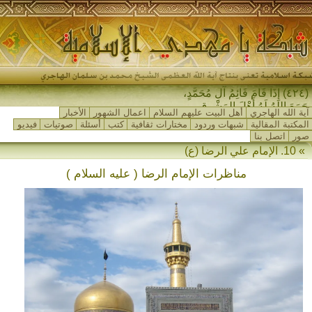
(٤٢٤) إِذَا قَامَ قَائِمُ آلِ مُحَمَّدٍ،
جَمَعَ اللهُ لَهُ أَهْلَ المَشْرِقِ وَأَ_
آية الله الهاجري
أهل البيت عليهم السلام
اعمال الشهور
الأخبار
المكتبة المقالية
شبهات وردود
مختارات ثقافية
كتب
أسئلة
صوتيات
فيديو
صور
اتصل بنا
» 10. الإمام علي الرضا (ع)
مناظرات الإمام الرضا ( عليه السلام )