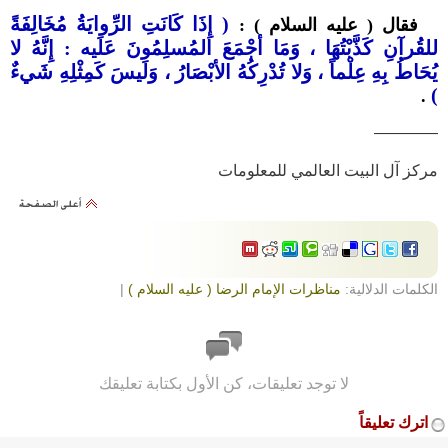
( إِذَا كَانَتِ الرِّوايَةُ مُخَالِفَةً
فقال ( عليه السلام ) :
للقُرآنِ كَذَّبْتُهَا ، وَمَا أجْمَعَ المُسلِمُونَ عَلَيه : إِنَّهُ لا
يُحَاطُ بِهِ عِلْماً ، وَلا تُدْرِكُهُ الأبْصَارُ ، وَلَيسَ كَمِثْلِهِ شَيءٌ
)
.
————
مركز آل البيت العالمي للمعلومات
الكلمات الدلالية:
مناظرات الإمام الرضا ( عليه السلام )
|
لا توجد تعليقات، كن الأول بكتابة تعليقك
اترك تعليقاً