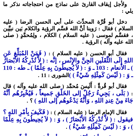
ولأجل إيقاف القارئ على نماذج من احتجاجاته نذكر ما
يلي :
دخل أبو قُرَّة المحدِّث على أبي الحسن الرضا ( عليه
السلام ) فقال : رَوينا أنَّ الله قسَّم الرؤية والكلام بَين نبيَّين
، فقسَّم لموسى ( عليه السلام ) الكلام ، ولِمُحمَّدٍ ( صلى
الله عليه وآله ) الرؤية .
( فَمَنْ المُبَلِّغ عَنِ
فقال أبو الحسن ( عليه السلام ) :
اللهِ إِلَى الثَّقَلَينِ الجِنَّ والإِنْس ، إنَّه : ( لاَّ تُدْرِكُهُ الأَبْصَارُ
)
ـ
الأنعام : 103 ـ
وَ : ( لاَ يُحِيطُونَ بِهِ عِلْمًا )
ـ
طه : 110
ـ
وَ : ( لَيْسَ كَمِثْلِهِ شَيْءٌ ) )
الشورى : 11 .
فقال أبو قُرةَّ : أَلَيسَ مُحمَّد ( صلى الله عليه وآله ) قال
( بَلَى ، يَجِيءُ رَجُلٌ إلى الخَلْقِ جَميعاً ، فَيُخْبِرُهُم أنَّهُ
:
جَاءَ مِنْ عِندِ اللهِ ، وَأنَّهُ يَدْعُوهُم إلى اللهِ )
؟ .
( فَكَيفَ بِأمْرِ اللهِ ؟
فقال الإمام الرضا ( عليه السلام ) :
فيقول : ( لاَّ تُدْرِكُهُ الأَبْصَارُ ) ، وَ : ( لاَ يُحِيطُونَ بِهِ عِلْمًا
) ، وَ : ( لَيْسَ كَمِثْلِهِ شَيْءٌ )
.