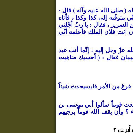
ه ( صلى الله عليه وآله ) قال :
ي متوفّيه إلى كذا وكذا ، فأتاه
لسرير ، فقال : يا ربّ أجّلني
 ائت فلان الملك فأعلمه أنّي
ه عزّ وجل إليه : إنّما أنت عبد
يمان فقال :
( أحسبك ضاهيت
لله قد فرغ من الأمر فليسيحدث شيئاً
 ولقد سمعت قوماً سألوا أبي موسى بن
ء ؟ وأن يقف الله قوماً يرجيهم
ُنزلت ؟