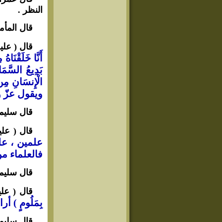
النظر .
قال المأم
قال ( علي
أَنَّا خَلَقْنَ
بَدِيعُ السَّ
الْإِنسَانِ مِن
ويقول عزّ وجل :
قال سليما
قال ( علي
علمين ، علم
فالعلماء من
قال سليما
قال ( علي
بِمَلُومٍ ) أرا
قال سليم