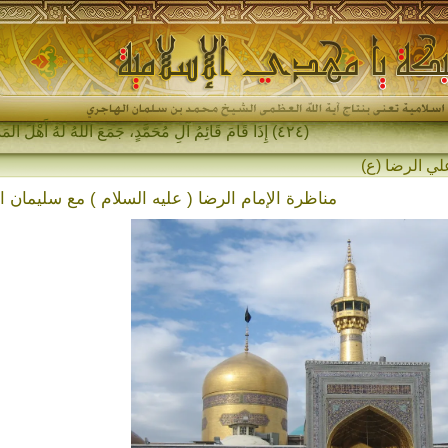
(٤٢٤) إِذَا قَامَ قَائِمُ آلِ مُحَمَّدٍ، جَمَعَ اللهُ لَهُ أَهْلَ المَشْرِقِ وَأَهْلَ المَغْرِبِ&#-
مناظرة الإمام الرضا ( عليه السلام ) مع سليمان 