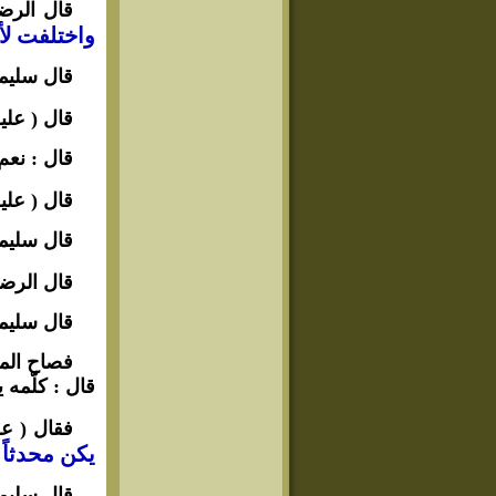
قال الرضا
واختلفت لأن
قال سليمان
قال ( علي
قال : نعم 
قال ( علي
قال سليما
قال الرضا
قال سليما
فصاح المأ
قال : كلّمه ي
فقال ( عل
يكن محدثاً كا
قال سليما