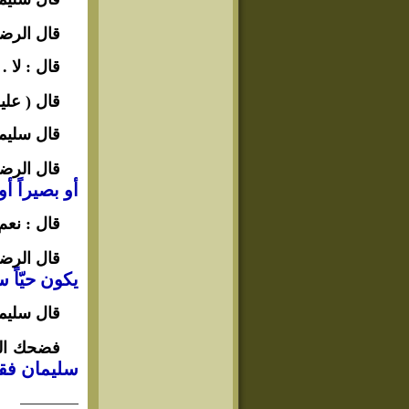
قال الرضا
قال : لا .
قال ( علي
قال سليما
قال الرضا
أو بصيراً أو
قال : نعم 
قال الرضا
يكون حيّاً س
قال سليما
فضحك المأ
سليمان فقد 
————