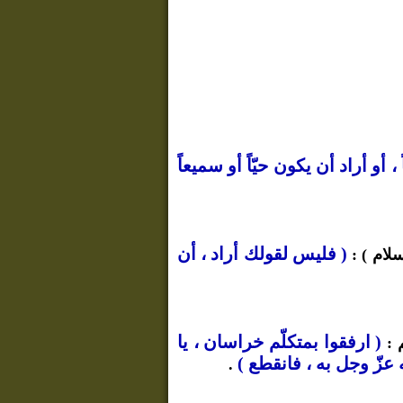
 أو أراد أن يكون حيّاً أو سميعاً
( فليس لقولك أراد ، أن
سلام ) :
( ارفقوا بمتكلّم خراسان ، يا
 :
عزّ وجل به ، فانقطع )
.