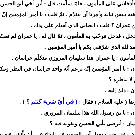
فأدخلاني على المأمون ، فلمّا سلّمت قال : أين أخي أبو الحسن أ
ته يلبس ثيابه وأمرنا أن نتقدّم ، ثمّ قلت : يا أمير المؤمنين إ
 عمران ؟ قلت : الصابي الذي أسلم على يدك .
دخل ، فدخل فرحّب به المأمون ، ثمّ قال له : يا عمران لم تم
مد لله الذي شرّفني بكم يا أمير المؤمنين .
لمأمون : يا عمران هذا سليمان المروزي متكلّم خراسان .
: يا أمير المؤمنين إنّه يزعم أنّه واحد خراسان في النظر وينكر 
لا تناظره ؟
 : ذلك إليه .
( في أيّ شيء كنتم ؟ )
ا ( عليه السلام ) فقال :
.
 : يا بن رسول الله هذا سليمان المروزي .
ان : أترضى بأبي الحسن وبقوله فيه ؟
 : قد رضيت بقول أبي الحسن في البداء على أن يأتيني فيه بح