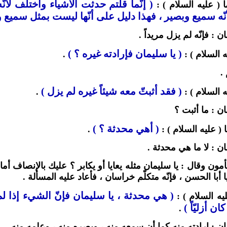
( إنّما قلتم حدثت الأشياء واختلف لأنّ
 ( عليه السلام ) :
ّه سميع وبصير ، فهذا دليل على أنّها ليست بمثل سميع ول
 : فإنّه لم يزل مريداً .
( يا سليمان فإرادته غيره ؟ )
ه السلام ) :
.
.
( فقد أثبتّ معه شيئاً غيره لم يزل )
ه السلام ) :
.
ن : ما أثبت ؟
( أهي محدثة ؟ )
 ( عليه السلام ) :
.
ن : لا ما هي محدثة .
مون وقال : يا سليمان مثله يعايا أو يكابر ؟ عليك بالإنصاف أم
ا أبا الحسن ، فإنّه متكلّم خراسان ، فأعاد عليه المسألة .
( هي محدثة ، يا سليمان فإنّ الشيء إذا لم يك
يه السلام ) :
ن أزليّاً )
.
ن : إرادته منه كما أن سمعه منه ، وبصره منه ، وعلمه منه .