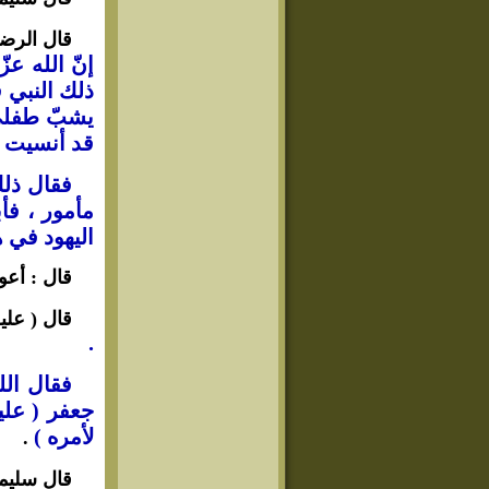
قال الرضا
إنّ الله عز
ذلك النبي 
يشبّ طفلي 
قد أنسيت 
فقال ذلك 
مأمور ، فأب
اليهود في ه
قال : أعو
قال ( علي
.
فقال الله 
جعفر ( عليه
لأمره )
.
قال سليما