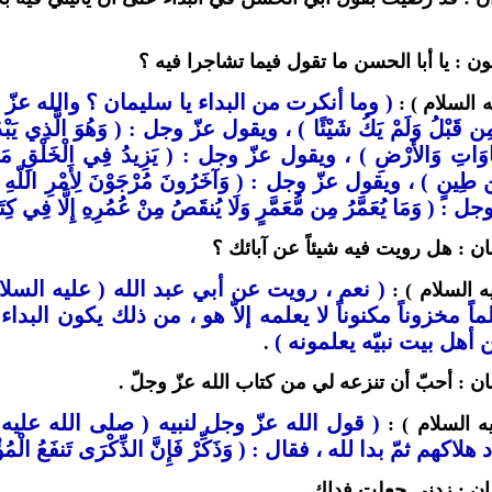
ون : يا أبا الحسن ما تقول فيما تشاجرا فيه ؟
(
وما أنكرت من البداء يا سليمان ؟ والله عزّ وجل يقو
ه السلام ) :
اهُ مِن قَبْلُ وَلَمْ يَكُ شَيْئًا ) ، ويقول عزّ وجل : ( وَهُوَ الَّذِي يَبْد
مَاوَاتِ وَالأَرْضِ ) ، ويقول عزّ وجل : ( يَزِيدُ فِي الْخَلْقِ مَا
 طِينٍ ) ، ويقول عزّ وجل : ( وَآخَرُونَ مُرْجَوْنَ لِأَمْرِ اللّهِ إِمَّا يُع
 ( وَمَا يُعَمَّرُ مِن مُّعَمَّرٍ وَلَا يُنقَصُ مِنْ عُمُرِهِ إِلَّا فِي كِت
ن : هل رويت فيه شيئاً عن آبائك ؟
( نعم ، رويت عن أبي عبد الله ( عليه السلام 
ه السلام ) :
اً مخزوناً مكنوناً لا يعلمه إلاّ هو ، من ذلك يكون البداء
 أهل بيت نبيّه يعلمونه )
.
ن : أحبّ أن تنزعه لي من كتاب الله عزّ وجلّ .
( قول الله عزّ وجل لنبيه ( صلى الله عليه وآله ) 
ه السلام ) :
د هلاكهم ثمّ بدا لله ، فقال : ( وَذَكِّرْ فَإِنَّ الذِّكْرَى تَنفَعُ الْمُؤْ
ان : زدني جعلت فداك .