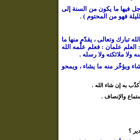
 وجل فيها ما يكون من السنة إلى
ليلة فهو من المحتوم )
.
لله تبارك وتعالى ، يقدّم منها ما
: العلم علمان : فعلم علّمه الله
 ولا ملائكته ولا رسله .
اء ويؤخّر منه ما يشاء ، ويمحو
كذّب به إن شاء الله .
تماع والإنصاف .
ير ؟