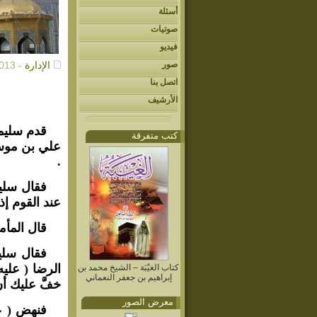
أسئلة
صوتيات
فيديو
صور
الإدارة
- 09/16/2013م
اتصل بنا
الأرشيف
قدم سليما
كتب متفرقة
علي بن موسى 
.
فقال سلي
عند القوم إذا
قال المأم
فقال سليم
الرضا ( علي
كتاب الغيْبَة – الشيخ محمد بن
إبراهيم بن جعفر النعماني
خفَّ عليك أن
معرض الصور
فنهض ( عل