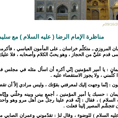
مناظرة الإمام الرضا ( عليه السلام ) مع سلي
ن المروزي ـ متكلّم خراسان ـ على المأمون العباسي ، فأكرمه و
قدم عليَّ من الحجاز ، وهو يحبّ الكلام وأصحابه ، فلا عليك أن
مان : يا أمير المؤمنين إنّي أكره أن اسأل مثله في مجلس 
 كلّمني ، ولا يجوز الاستقصاء عليه .
ون : إنّما وجهت إليك لمعرفتي بقوّتك ، وليس مرادي إلاّ أن ت
ان : حسبك يا أمير المؤمنين ، أجمع بيني وبينه وخلّني وإيّاه 
ه السلام ) ، فقال : إنّه قدم علينا رجلٌ من أهل مرو وهو وا
 تتجشّم المصير إلينا فعلت .
يه السلام ) للوضوء ، وقال لنا : تقدّموني وعمران الصابي مع