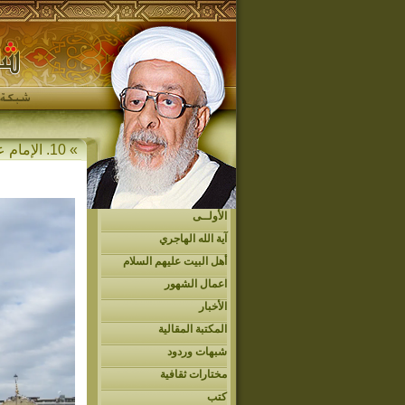
» 10. الإمام علي الرضا (ع)
الأولــى
آية الله الهاجري
أهل البيت عليهم السلام
اعمال الشهور
الأخبار
المكتبة المقالية
شبهات وردود
مختارات ثقافية
كتب