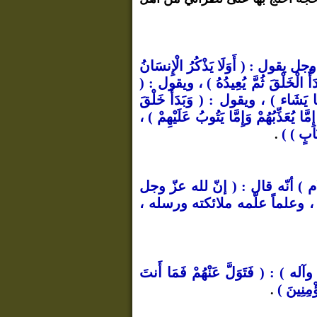
ل : ( أَوَلَا يَذْكُرُ الْإِنسَانُ
َأُ الْخَلْقَ ثُمَّ يُعِيدُهُ ) ، ويقول : (
 يَشَاء ) ، ويقول : ( وَبَدَأَ خَلْقَ
َذِّبُهُمْ وَإِمَّا يَتُوبُ عَلَيْهِمْ ) ،
َابٍ ) )
.
) أنّه قال : ( إنّ لله عزّ وجل
 ، وعلماً علّمه ملائكته ورسله ،
: ( فَتَوَلَّ عَنْهُمْ فَمَا أَنتَ
مِنِينَ )
.