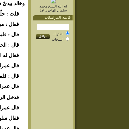
وخالد بيديّ 
اية الله الشيخ محمد
سلمان الهاجري 19
قلت : خلّف
قائمة المراسلات
فقال : من
قال : فلي
اشتراك
انسحاب
قال : الح
فقال له ا
قال عمران 
قال : فلم 
قال عمران
فدخل الرض
قال عمران
فقال سليم
قال عمران