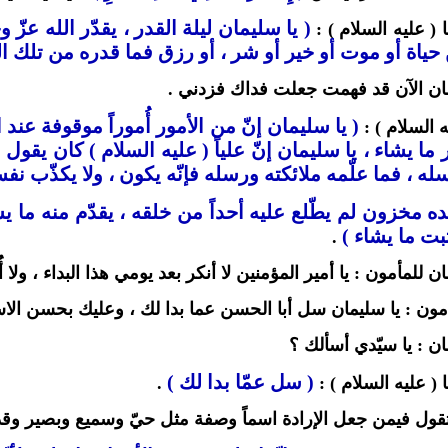
( يا سليمان ليلة القدر ، يقدّر الله عزّ
 ( عليه السلام ) :
حياة أو موت أو خير أو شر ، أو رزق فما قدره من تلك ال
ان الآن قد فهمت جعلت فداك فزدني .
( يا سليمان إنّ من الأمور أُموراً موقوفة عند ا
ه السلام ) :
 ما يشاء ، يا سليمان إنّ علياً ( عليه السلام ) كان يقول 
له ، فما علّمه ملائكته ورسله فإنّه يكون ، ولا يكذّب نفسه
ه مخزون لم يطّلع عليه أحداً من خلقه ، يقدّم منه ما يش
بت ما يشاء )
.
 للمأمون : يا أمير المؤمنين لا أنكر بعد يومي هذا البداء ، ولا أُ
مون : يا سليمان سل أبا الحسن عما بدا لك ، وعليك بحسن الاس
ن : يا سيّدي أسألك ؟
( سل عمّا بدا لك )
 ( عليه السلام ) :
.
تقول فيمن جعل الإرادة اسماً وصفة مثل حيّ وسميع وبصير وقد