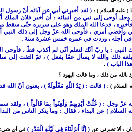
( لقد أخبرني أبي عن آبائه أنّ رسول الل
 ( عليه السلام ) :
ّ وجل أوحى إلى نبي من أنبيائه : أن أخبر فلان الملك أنّ
فأخبره ، فدعا الله الملك وهو على سريره حتّى سقط من ا
وأفضي أمري ، فأوحى الله عزّ وجل إلى ذلك النبي أن
في أجله ، وزدت في عمره خمس عشرة سنة .
النبي : يا ربّ أنّك لتعلم أنّي لم أكذب قطّ ، فأوحى الل
لغه ذلك والله لا يسأل عمّا يفعل )
، ثمّ التفت إلى سل
ذا الباب )
.
ذ بالله من ذلك ، وما قالت اليهود ؟
( قالت : ( يَدُ اللّهِ مَغْلُولَةٌ ) ، يعنون أنّ ا
ه السلام ) :
عزّ وجل : ( غُلَّتْ أَيْدِيهِمْ وَلُعِنُواْ بِمَا قَالُواْ ) ،
 السلام ) عن البداء ، فقال : وما ينكر الناس من البدا
( إِنَّا أَنزَلْنَاهُ فِي لَيْلَةِ الْقَدْرِ )
ن : ألا تخبرني عن
في أي شيء أ