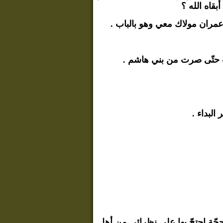
بقاه الله ؟
نّ عمران مولاك معي وهو بالباب .
تْ حتّى صرت من بني هاشم .
البداء .
جّة احتجّ بها على نظرائي من أهل