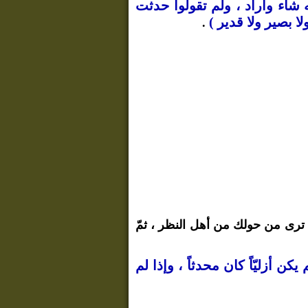
ه شاء وأراد ، ولم تقولوا حدثت
ا بصير ولا قدير )
.
ا ترى من حولك من أهل النظر ، ثمّ
ن أزليّاً كان محدثاً ، وإذا لم