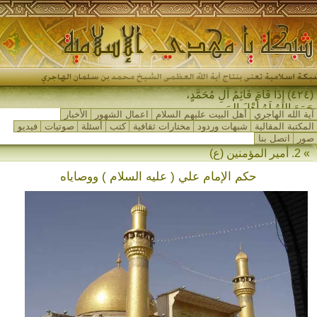
(٤٢٤) إِذَا قَامَ قَائِمُ آلِ مُحَمَّدٍ،
جَمَعَ اللهُ لَهُ أَهْلَ المَشْرِ-
آية الله الهاجري
أهل البيت عليهم السلام
اعمال الشهور
الأخبار
المكتبة المقالية
شبهات وردود
مختارات ثقافية
كتب
أسئلة
صوتيات
فيديو
صور
اتصل بنا
» 2. أمير المؤمنين (ع)
حكم الإمام علي ( عليه السلام ) ووصاياه