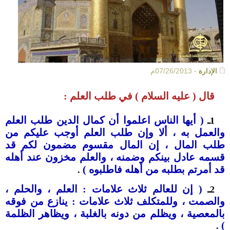
الإدارة
- 07/26/2013م
قال ( عليه السلام ) في طلب العلم :
( أيها الناس اعلموا أن كمال الدين طلب العلم
1ـ
والعمل به ، ألا وإن طلب العلم أوجب عليكم من
طلب المال ، إن المال مقسوم مضمون لكم قد
قسمه عادل بينكم وضمنه ، والعلم مخزون عند أهله
قد أمرتم بطلبه من أهله فاطلبوه )
.
( إن للعالم ثلاث علامات : العلم ، والحلم ،
2ـ
والصمت ، وللمتكلف ثلاث علامات : ينازع من فوقه
بالمعصية ، ويظلم من دونه بالغلبة ، ويظاهر الظلمة
)
.