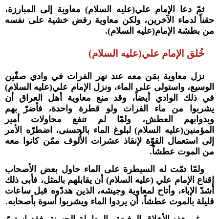
ثمّ دعا الإمام علي(عليه السلام) معاوية إلى المبارزة،
حقناً لدماء الآخرين، ولكن معاوية رفض خشية على نفسه
من بطشة الإمام(عليه السلام).
خُلق الإمام علي(عليه السلام)
نزل معاوية بمَن معه عند نهر الفرات في وادي صفّين
الوسيع، واستولى على الماء، ونزل الإمام علي(عليه السلام)
في ذلك الوادي أيضاً، وقد منع معاوية أهل العراق أن
يشربوا من ماء الفرات ولو قطرة واحدة، فأضرّ بهم
وبدوابهم العطش، ولمّا لم تنفع محاولات أمير
المؤمنين(عليه السلام) لبلوغ الماء بالحسنى، اضطرّه الأمر
إلى استعمال القوّة لإنقاذ عشرات الأُلوف ممّن كانوا معه
من الموت عطشاً.
ولمّا تمّت له السيطرة على الماء حاول بعض الأصحاب
إقناع الإمام علي (عليه السلام) أن يقابلهم بالمثل، فأبى ذلك
أشدّ الإباء، وأتاح لمعاوية وجيشه، الذين هددّوه قبل ساعات
قليلة بالموت عطشاً، أن يردوا الماء ويشربوا أسوة بأصحابه.
رغم هذه الأخلاق الرفيعة والمعاملة الحسنة، فقد استمرّ