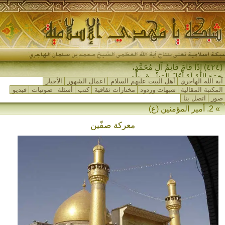
(٤٢٤) إِذَا قَامَ قَائِمُ آلِ مُحَمَّدٍ،
جَمَعَ اللهُ لَهُ أَهْلَ المَشْرِقِ وَأَهْلَ
آية الله الهاجري
أهل البيت عليهم السلام
اعمال الشهور
الأخبار
المَغ_
المكتبة المقالية
شبهات وردود
مختارات ثقافية
كتب
أسئلة
صوتيات
فيديو
صور
اتصل بنا
» 2. أمير المؤمنين (ع)
معركة صفّين