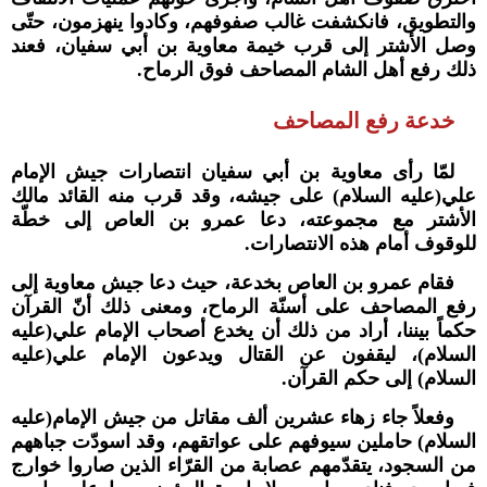
والتطويق، فانكشفت غالب صفوفهم، وكادوا ينهزمون، حتّى
وصل الأشتر إلى قرب خيمة معاوية بن أبي سفيان، فعند
ذلك رفع أهل الشام المصاحف فوق الرماح.
خدعة رفع المصاحف
لمّا رأى معاوية بن أبي سفيان انتصارات جيش الإمام
علي(عليه السلام) على جيشه، وقد قرب منه القائد مالك
الأشتر مع مجموعته، دعا عمرو بن العاص إلى خطّة
للوقوف أمام هذه الانتصارات.
فقام عمرو بن العاص بخدعة، حيث دعا جيش معاوية إلى
رفع المصاحف على أسنّة الرماح، ومعنى ذلك أنّ القرآن
حكماً بيننا، أراد من ذلك أن يخدع أصحاب الإمام علي(عليه
السلام)، ليقفون عن القتال ويدعون الإمام علي(عليه
السلام) إلى حكم القرآن.
وفعلاً جاء زهاء عشرين ألف مقاتل من جيش الإمام(عليه
السلام) حاملين سيوفهم على عواتقهم، وقد اسودّت جباههم
من السجود، يتقدّمهم عصابة من القرّاء الذين صاروا خوارج