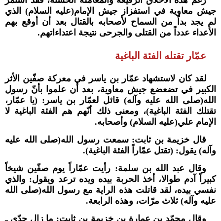
جيش معاوية في استفزاز جيش الإمام(عليه السلام) الذي
لم يجد بداً من السماح لأصحابه بالقتال بعد أن أوقع بهم
الأعداء عدداً من القتلى والجرحى نتيجة اعتداءاتهم.
عمّار تقتله الفئة الباغية
لقد كان لاستشهاد عمّار بن ياسر في معركة صفّين الأثر
الكبير في تضعضع جيش معاوية، بعد أن علموا بأنّ رسول
الله(صلى الله عليه وآله) قائل لعمّار بن ياسر: (يا عمّار،
تقتلك الفئة الباغية)، ومعنى ذلك أنّهم هم الفئة الباغية لا
الإمام علي(عليه السلام) وأصحابه.
قال خزيمة بن ثابت: سمعت رسول الله(صلى الله عليه
وآله) يقول: (تقتل عمّاراً الفئة الباغية).
وقال عبد الله بن سلمة: رأيت عمّاراً يوم صفّين شيخاً
كبيراً آدم طوالا، أخذ الحربة بيده ويده ترعد ويقول: والذي
نفسي بيده، لقد قاتلت هذه الراية مع رسول الله(صلى الله
عليه وآله) ثلاث مرّات، وهذه الرابعة.
وقال محمّد بن عمارة بن خزيمة بن ثابت: ما زال جدّي ـ