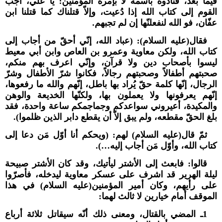
فيما بعد، فنادوه باسمه لا بإمرة المؤمنين: يا علي، اجب
القوم إلى كتاب الله إذا دُعيت، وإلاّ قتلناك كما قتلنا ابن
عفّان، فو الله لنفعلنّها إن لم تجبهم.
فقال(عليه السلام): (عباد الله، إنّي أحقّ من أجاب إلى
كتاب الله، ولكن معاوية وعمرو بن العاص وابن أبي معيط
ليسوا بأصحاب دين ولا قرآن، وإنّي اعرف بهم منكم،
صحبتهم أطفالاً وصحبتهم رجالاً، فكانوا شرّ الأطفال وشرّ
الرجال، إنّها كلمة حقّ يُراد بها باطل، إنّهم والله ما رفعوها،
إنّهم يعرفونها ولا يعملون بها، ولكنّها الخديعة والوهن
والمكيدة، أعيروني سواعدكم وجماجمكم ساعة واحدة، فقد
بلغ الحقّ مقطعه، ولم يبق إلاّ أن يقطع دابر الذين ظلموا).
ثمّ قال(عليه السلام) لهم: (ويحكم أنا أوّل مَن دعا إلى
كتاب الله، وأوّل مَن أجاب إليه…).
قالوا: فابعث إلى الأشتر ليأتيك، وقد كان الأشتر صبيحة
ليلة الهرير قد اشرف على عسكر معاوية ليدخله، فأصرّوا
على رأيهم، وكان أمير المؤمنين(عليه السلام) في هذا
الموقف أمام خيارين لا ثالث لهما:
1ـ المضي بالقتال، ومعنى ذلك أنّه سيقاتل ثلاثة أرباع