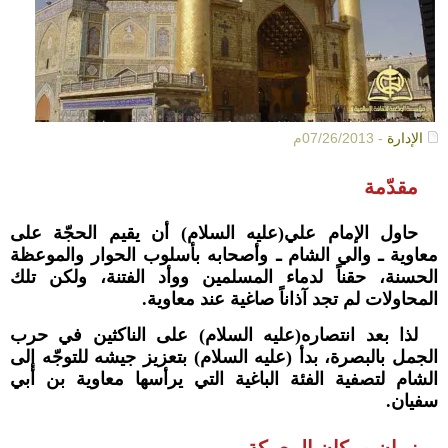
الإدارة
- 07/26/2013م
مقدّمة
حاول الإمام علي(عليه السلام) أن يقيم الحجّة على
معاوية ـ والي الشام ـ وأصحابه بأسلوب الحوار والموعظة
الحسنة، حقناً لدماء المسلمين ووأد الفتنة، ولكن تلك
المحاولات لم تجد آذاناً صاغية عند معاوية.
لذا بعد انتصاره(عليه السلام) على الناكثين في حرب
الجمل بالبصرة، بدأ (عليه السلام) بتعزيز جيشه للتوجّه إلى
الشام لتصفية الفئة الباغية التي يرأسها معاوية بن أبي
سفيان.
زمان ومكان المعركة