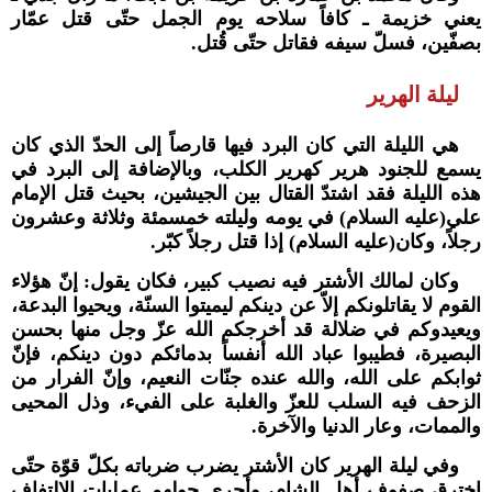
يعني خزيمة ـ كافاً سلاحه يوم الجمل حتّى قتل عمّار
بصفّين، فسلّ سيفه فقاتل حتّى قُتل.
ليلة الهرير
هي الليلة التي كان البرد فيها قارصاً إلى الحدّ الذي كان
يسمع للجنود هرير كهرير الكلب، وبالإضافة إلى البرد في
هذه الليلة فقد اشتدّ القتال بين الجيشين، بحيث قتل الإمام
علي(عليه السلام) في يومه وليلته خمسمئة وثلاثة وعشرون
رجلاً، وكان(عليه السلام) إذا قتل رجلاً كبّر.
وكان لمالك الأشتر فيه نصيب كبير، فكان يقول: إنّ هؤلاء
القوم لا يقاتلونكم إلاّ عن دينكم ليميتوا السنّة، ويحيوا البدعة،
ويعيدوكم في ضلالة قد أخرجكم الله عزّ وجل منها بحسن
البصيرة، فطيبوا عباد الله أنفساً بدمائكم دون دينكم، فإنّ
ثوابكم على الله، والله عنده جنّات النعيم، وإنّ الفرار من
الزحف فيه السلب للعزّ والغلبة على الفيء، وذل المحيى
والممات، وعار الدنيا والآخرة.
وفي ليلة الهرير كان الأشتر يضرب ضرباته بكلّ قوّة حتّى
اخترق صفوف أهل الشام، وأجرى حولهم عمليات الالتفاف