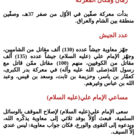
بدأت معركة صفّين في الأوّل من صفر 37هـ، وصفّين
منطقة بين الشام والعراق.
عدد الجيش
جهّز معاوية جيشاً عدده (130) ألف مقاتل من الشاميين،
وجهّز الإمام علي (عليه السلام) جيشاً عدده (135) ألف
مقاتل من الكوفيين، منهم (100) مقاتل ممّن قاتل مع
رسول الله(صلى الله عليه وآله) في معركة بدر الكبرى،
كعمّار بن ياسر، وحزيمة بن ثابت، وسعد بن قيس، وعبد
الله بن عباس وغيرهم.
مساعي الإمام علي(عليه السلام)
سعى الإمام علي(عليه السلام) لإصلاح الموقف بالوسائل
السلمية، فبعث أوّلاً بوفد ثلاثي إلى معاوية يذكّره الله،
ويدعوه إلى التقوى والورع، فكان جواب معاوية: ليس عندي
إلاّ السيف.