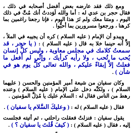
ومع ذلك فقد عارضه بعض أفضل أصحابه في ذلك ،
فقال حجر بن عدي له : أما والله لَوَددتُ أنك مُتَّ في ذلك
اليوم ، ومتنا معك ولم نَرَ هذا اليوم ، فإنا رجعنا راغمين بما
كرهنا ، ورجعوا مسرورين بما أحبُّوا .
ويبدو أن الإمام ( عليه السلام ) كره أن يجيبه في الملأ ،
( يا حجر ، قد
إلاَّ أنه حينما خلا به قال ( عليه السلام ) :
سمعتُ كلامك في مجلس معاوية ، وليس كلُّ إنسان
يُحب ما تُحب ، ولا رأيه كرأيك ، وإنِّي لم أفعل ما
فعلتُ إلاَّ إبقاءً عليكم ، والله تعالى كلَّ يوم هو في
شأن )
.
وكان سفيان من شيعة أمير المؤمنين والحسن ( عليهما
السلام ) ، ولكنَّه دخل على الإمام ( عليه السلام ) وعنده
رهط من الناس فقال له : السلام عليك يا مُذِلَّ المؤمنين .
( وعليكَ السَّلام يا سفيان )
فقال ( عليه السلام ) له :
.
يقول سفيان : فنزلتُ فعقلت راحلتي ، ثم أتيته فجلست
( كيفَ قُلتَ يا سفيان ؟ )
إليه ، فقال ( عليه السلام ) :
.