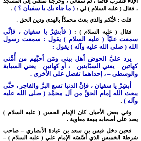
الإناء فشرب قائماً ، ثمَّ سقاني ، وخرجنا نمشي إلى المسجد
( ما جاء بك يا سفيان ؟ )
، فقال ( عليه السلام ) لي :
.
قلت : حُبُّكم والذي بعث محمدّاً بالهدى ودين الحق .
( فأبشِرْ يا سفيان ، فإنِّي
فقال ( عليه السلام ) :
سمعت عليّاً ( عليه السلام ) يقول : سمعت رسول
الله ( صلى الله عليه وآله ) يقول :
يرد عليَّ الحوض أهل بيتي ومَن أحبَّهم من أُمَّتي
كهاتين – يعني السبّابتين – ، أو كهاتين – يعني السبابة
والوسطى – ، إحداهما تفضل على الأخرى .
أبشِرْ يا سفيان ، فإنَّ الدنيا تسع البرَّ والفاجر ، حتَّى
يبعث الله إمام الحقِّ من آل محمَّد ( صلى الله عليه
وآله )
.
وفي بعض الأحيان كان الإمام الحسن ( عليه السلام )
يصد على أصحابه ببيعة معاوية .
فحين دخل قيس بن سعد بن عبادة الأنصاري – صاحب
شرطة الخميس الذي أسَّسَه الإمام علي ( عليه السلام ) –