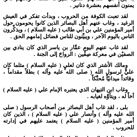
يمنون أنفسهم بعشرة دنانير .
لقد تعبت الكوفة من الحروب ، وبدأت تفكر في العيش
الرغيد ، وغاب عنهم أهل البصائر الذين كانوا يحومون حول
أمير المؤمنين علي بن أبي طالب ( عليه السلام ) ، ويذكِّرون
الناس باليوم الآخر ، ويبيِّنون للناس فضائل إمامهم الحق .
لقد غاب عنهم اليوم عمَّار بن ياسر الذي كان ينادي بين
الصفيْن في معركة صِفِّين : الرواحَ إلى الجنة .
ومالك الأشتر الذي كان لعليٍ ( عليه السلام ) مثلما كان
عليٌّ لرسول الله ( صلى الله عليه وآله ) بطلاً مقداماً ،
وقائداً ميدانيّاً مُحنَّكاً .
وغاب ابن التيهان الذي يعتبره الإمام علي ( عليه السلام )
أخاً له ، ويتأوَّه لغيابه .
بلى ، لقد غاب أهل البصائر من أصحاب الرسول ( صلى
الله عليه وآله ) وأنصار علي ( عليه السلام ) ، الذين كان
أمير المؤمنين ( عليه السلام ) يعتمد عليهم في إدارته
للحروب .