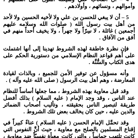
وأموالهم ، ونسائهم ، وأولادهم .
5 – أن لا يبغي للحسن بن علي ولا لأخيه الحسين ولا لأحد
من أهل بيت رسول الله ( صلوات الله وسلامه عليهم
أجمعين ) غائلة ، لا سِرّاً ولا جهراً ، ولا يخيف أحداً منهم في
أفق من الآفاق .
فإن نظرة خاطفة لهذه الشروط تهدينا إلى أنها اشتملت
على أهم قواعد النظام الإسلامي من دستورية الحكم على
هدى الكتاب والسُّنَّة .
وأنه مسؤول عن توفير الأمن للجميع ، وبالذات لقيادة
المعارضة ، وهم أهل بيت الرسول ( صلى الله عليه وآله ) .
وقد قبل معاوية بهذه الشروط ، مما جعلها أساساً للنظام
عند الناس ، وقد وجد الإمام ( عليه السلام ) بذلك أفضل
طريقة لتبصير الناس بحقيقته ، وتأليب أصحاب الضمائر
والدين عليه ، حين كان يخالف بعض تلك الشروط .
وقد تحمَّل الإمام الحسن ( عليه السلام ) عناءً كبيراً في
إقناع المسلمين بالصلح مع معاوية ، حيث أنَّ النفوس التي
كانت تلتهب حماساً ، والتي كانت معبأة نفسيّاً ضد معاوية ،