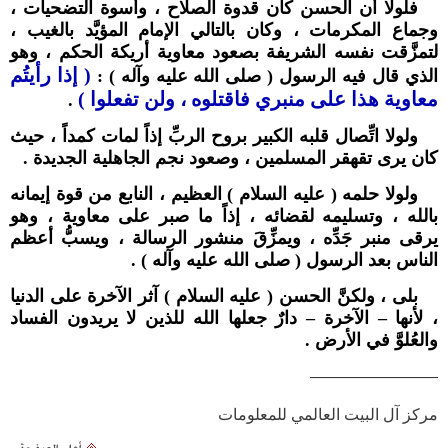
فلولا أن الحسن كان قدوة الصلاح ، وأسوة التضحيات ،
وجماع المكرمات ، وكان بالتالي الإمام المؤيَّد بالغيب ،
لتمزَّقت نفسه الشريفة بصعود معاوية أريكة الحكم ، وهو
( إذا رأيتُم
الذي قال فيه الرسول ( صلى الله عليه وآله ) :
معاوية هذا على منبري فاقتلوه ، ولن تفعلوا )
.
ولولا اتِّصال قلبه الكبير بروح الربِّ إذاً لمات كمداً ، حيث
كان يرى تقهقر المسلمين ، وصعود نجم الجاهلية الجديدة .
ولولا حلمه ( عليه السلام ) العظيم ، النابع من قوة إيمانه
بالله ، وتسليمه لقضائه ، إذاً ما صبر على معاوية ، وهو
يرقى منبر جَدِّه ، ويمزِّقَ منشور الرسالة ، ويسبُّ أعظم
الناس بعد الرسول ( صلى الله عليه وآله ) .
بلى ، ولكنَّ الحسن ( عليه السلام ) آثر الآخرة على الدنيا
، لأنها – الآخرة – دارٌ جعلها الله للذين لا يريدون الفساد
والعُلوَّ في الأرض .
————————
مركز آل البيت العالمي للمعلومات