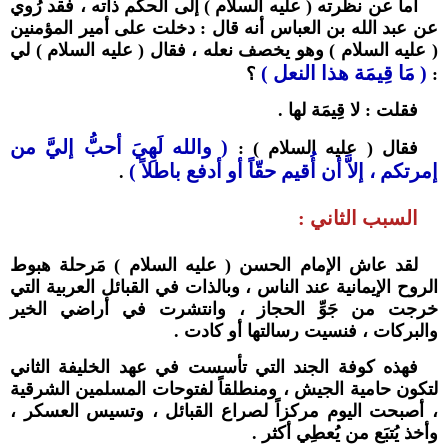
أما عن نظرته ( عليه السلام ) إلى الحكم ذاته ، فقد رُوي
عن عبد الله بن العباس أنه قال : دخلت على أمير المؤمنين
( عليه السلام ) وهو يخصف نعله ، فقال ( عليه السلام ) لي
( مَا قِيمَة هذا النعل )
:
؟
فقلت : لا قِيمَة لها .
( والله لَهِيَ أحبُّ إليَّ من
فقال ( عليه السلام ) :
إمرتكم ، إلاَّ أن أُقيم حقّاً أو أدفع باطلاً )
.
السبب الثاني :
لقد عاش الإمام الحسن ( عليه السلام ) مَرحلة هبوط
الروح الإيمانية عند الناس ، وبالذات في القبائل العربية التي
خرجت من جَوِّ الحجاز ، وانتشرت في أراضي الخير
والبركات ، فنسيت رسالتها أو كادت .
فهذه كوفة الجند التي تأسست في عهد الخليفة الثاني
لتكون حامية الجيش ، ومنطلقاً لفتوحات المسلمين الشرقية
، أصبحت اليوم مركزاً لصراع القبائل ، وتسيس العسكر ،
وأخذ يُتبَع من يُعطِي أكثر .