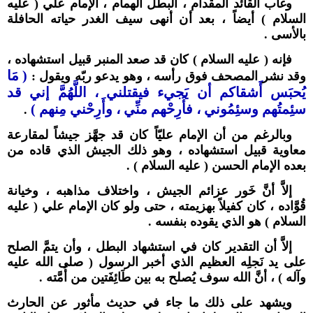
وغاب القائد المقدام ، البطل الهمام ، الإمام علي ( عليه
السلام ) أيضاً ، بعد أن أنهى سيف الغدر حياته الحافلة
بالأسى .
فإنه ( عليه السلام ) كان قد صعد المنبر قبيل استشهاده ،
( مَا
وقد نشر المصحف فوق رأسه ، وهو يدعو ربّه ويقول :
يُحبَس أَشقاكم أن يَجيء فيقتلني ، اللَّهُمَّ إني قد
سئِمتُهم وسئِمُوني ، فأَرِحْهم منِّي ، وأَرِحْني مِنهم )
.
وبالرغم من أن الإمام عليّاً كان قد جهَّز جيشاً لمقارعة
معاوية قبيل استشهاده ، وهو ذلك الجيش الذي قاده من
بعده الإمام الحسن ( عليه السلام ) .
إلاَّ أنَّ خَور عزائم الجيش ، واختلاف مذاهبه ، وخيانة
قُوَّاده ، كان كفيلاً بهزيمته ، حتى ولو كان الإمام علي ( عليه
السلام ) هو الذي يقوده بنفسه .
إلاَّ أن التقدير كان في استشهاد البطل ، وأن يتمَّ الصلح
على يد نَجلِه العظيم الذي أخبر الرسول ( صلى الله عليه
وآله ) ، أنَّ الله سوف يُصلح به بين طَائِفَتين من أُمَّته .
ويشهد على ذلك ما جاء في حديث مأثور عن الحارث