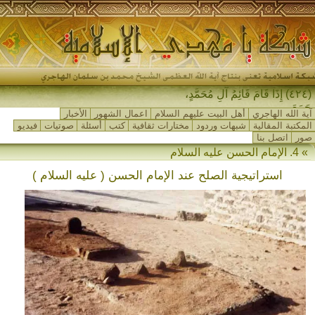
(٤٢٤) إِذَا قَامَ قَائِمُ آلِ مُحَمَّدٍ،
جَمَعَ اللهُ لَهُ أَ_
آية الله الهاجري
أهل البيت عليهم السلام
اعمال الشهور
الأخبار
المكتبة المقالية
شبهات وردود
مختارات ثقافية
كتب
أسئلة
صوتيات
فيديو
صور
اتصل بنا
» 4. الإمام الحسن عليه السلام
استراتيجية الصلح عند الإمام الحسن ( عليه السلام )