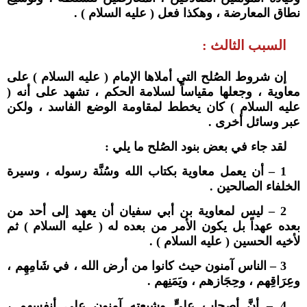
نطاق المعارضة ، وهكذا فعل ( عليه السلام ) .
السبب الثالث :
إن شروط الصُلح التي أملاها الإمام ( عليه السلام ) على
معاوية ، وجعلها مقياساً لسلامة الحكم ، تشهد على أنه (
عليه السلام ) كان يخطط لمقاومة الوضع الفاسد ، ولكن
عبر وسائل أخرى .
لقد جاء في بعض بنود الصُلح ما يلي :
1 – أن يعمل معاوية بكتاب الله وسُنَّة رسوله ، وسيرة
الخلفاء الصالحين .
2 – ليس لمعاوية بن أبي سفيان أن يعهد إلى أحد من
بعده عهداً بل يكون الأمر من بعده له ( عليه السلام ) ثم
لأخيه الحسين ( عليه السلام ) .
3 – الناس آمنون حيث كانوا من أرض الله ، في شَامِهِم ،
وعِرَاقِهم ، وحِجَازهم ، ويَمَنِهم .
4 – أنَّ أصحاب عليٍّ وشيعته آمنون على أنفسهم ،