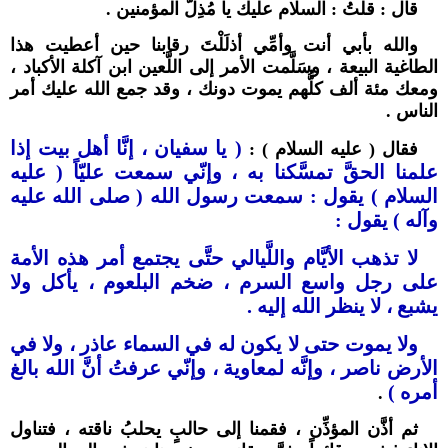
قال : قلتُ : السلام عليك يا مُذِلَّ المؤمنين .
والله بأبي أنت وأمِّي أذلَلْتَ رقابنا حين أعطيت هذا
الطاغية البيعة ، وسَلَّمت الأمر إلى اللَّعين ابن آكلة الأكباد ،
ومعك مئة ألف كلُّهم يموت دونك ، وقد جمع الله عليك أمر
الناس .
( يا سفيان ، إنَّا أهل بيت إذا
فقال ( عليه السلام ) :
علمنا الحقَّ تمسَّكنا به ، وإنّي سمعت عليّاً ( عليه
السلام ) يقول : سمعت رسول الله ( صلى الله عليه
وآله ) يقول :
لا تذهب الأيَّام واللَّيالي حتَّى يجتمع أمر هذه الأمة
على رجل واسع السرم ، ضخم البلعوم ، يأكل ولا
يشبع ، لا ينظر الله إليه .
ولا يموت حتى لا يكون له في السماء عاذر ، ولا في
الأرض ناصر ، وإنَّه لمعاوية ، وإنّي عرفتُ أنَّ الله بالغ
أمره )
.
ثم أذَّن المؤذِّن ، فقمنا إلى حالبٍ يحلبُ ناقته ، فتناول