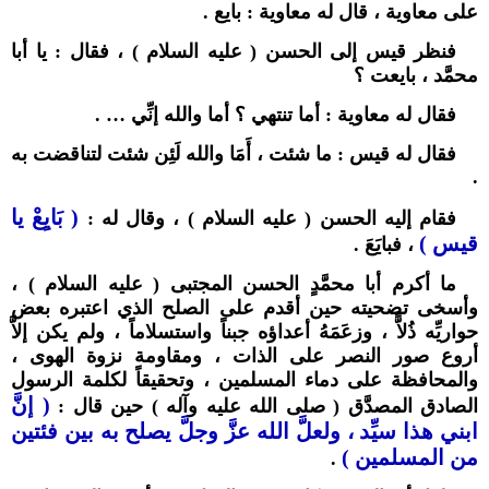
على معاوية ، قال له معاوية : بايع .
فنظر قيس إلى الحسن ( عليه السلام ) ، فقال : يا أبا
محمَّد ، بايعت ؟
فقال له معاوية : أما تنتهي ؟ أما والله إنِّي … .
فقال له قيس : ما شئت ، أَمَا والله لَئِن شئت لتناقضت به
.
( بَايِعْ يا
فقام إليه الحسن ( عليه السلام ) ، وقال له :
قيس )
، فبايَعَ .
ما أكرم أبا محمَّدٍ الحسن المجتبى ( عليه السلام ) ،
وأسخى تضحيته حين أقدم على الصلح الذي اعتبره بعض
حواريِّه ذُلاًّ ، وزعَمَهُ أعداؤه جبناً واستسلاماً ، ولم يكن إلاَّ
أروع صور النصر على الذات ، ومقاومة نزوة الهوى ،
والمحافظة على دماء المسلمين ، وتحقيقاً لكلمة الرسول
( إنَّ
الصادق المصدَّق ( صلى الله عليه وآله ) حين قال :
ابني هذا سيِّد ، ولعلَّ الله عزَّ وجلَّ يصلح به بين فئتين
من المسلمين )
.