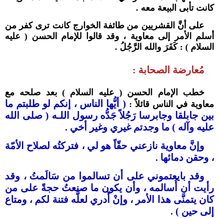
كانت تأبى البيعة معه .
على أنَّ القشريين من طائفة الخوارج كانت ترى كفر من
أسلم الأمر إلى معاوية ، وقد قالوا للإمام الحسن ( عليه
السلام ) : كَفَرَ والله الرَّجُلُ .
مُعارضة الصحابة :
خطب الإمام الحسن ( عليه السلام ) بعد صلحه مع
( أيُّها الناس ، إنكم لو طلبتم ما
معاوية في الناس قائلاً :
بين جابلقا وجابرسا رَجُلاً جَدُّه رسول اللـه ( صلى الله
عليه وآله ) ما وجدتم غيري وغير أخي .
وإنَّ معاوية نازعني حقّاً هو لي ، فتركتُه لصلاح الأمّة
، وحقن دمائها .
وقد بايعتموني على أن تسالموا من سَالَمتُ ، وقد
رأيت أن أُسالمه ، وأن يكون ما صنعتُ حجةً على من
كان يتمنَّى هذا الأمر ، وإنْ أَدري لعلَّه فتنة لكم ، ومتاع
إلى حين )
.