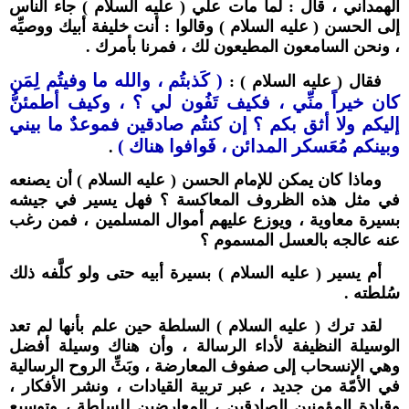
الهمداني ، قال : لما مات علي ( عليه السلام ) جاء الناس
إلى الحسن ( عليه السلام ) وقالوا : أنت خليفة أبيك ووصيِّه
، ونحن السامعون المطيعون لك ، فمرنا بأمرك .
( كَذبتُم ، والله ما وفيتُم لِمَن
فقال ( عليه السلام ) :
كان خيراً منِّي ، فكيف تَفُون لي ؟ ، وكيف أطمئنُّ
إليكم ولا أثق بكم ؟ إن كنتُم صادقين فموعدٌ ما بيني
وبينكم مُعَسكر المدائن ، فَوافوا هناك )
.
وماذا كان يمكن للإمام الحسن ( عليه السلام ) أن يصنعه
في مثل هذه الظروف المعاكسة ؟ فهل يسير في جيشه
بسيرة معاوية ، ويوزع عليهم أموال المسلمين ، فمن رغب
عنه عالجه بالعسل المسموم ؟
أم يسير ( عليه السلام ) بسيرة أبيه حتى ولو كلَّفه ذلك
سُلطته .
لقد ترك ( عليه السلام ) السلطة حين علم بأنها لم تعد
الوسيلة النظيفة لأداء الرسالة ، وأن هناك وسيلة أفضل
وهي الإنسحاب إلى صفوف المعارضة ، وبَثِّ الروح الرسالية
في الأمّة من جديد ، عبر تربية القيادات ، ونشر الأفكار ،
وقيادة المؤمنين الصادقين ، المعارضين للسلطة ، وتوسيع