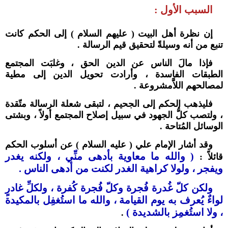
السبب الأول :
إن نظرة أهل البيت ( عليهم السلام ) إلى الحكم كانت
تنبع من أنه وسيلةً لتحقيق قيم الرسالة .
فإذا مالَ الناس عن الدين الحق ، وغلبَت المجتمع
الطبقات الفاسدة ، وأرادت تحويل الدين إلى مطية
لمصالحهم اللاَّمشروعة .
فليذهب الحكم إلى الجحيم ، لتبقى شعلة الرسالة متّقدة
، ولتصب كلُّ الجهود في سبيل إصلاح المجتمع أولاً ، وبشتى
الوسائل المُتاحة .
وقد أشار الإمام علي ( عليه السلام ) عن أسلوب الحكم
( والله ما معاوية بأدهى منِّي ، ولكنه يغدر
قائلاً :
ويفجر ، ولولا كراهية الغدر لكنت من أدهى الناس .
ولكن كلّ غُدرة فُجرة وكلّ فُجرة كُفرة ، ولكلِّ غادرٍ
لواءٌ يُعرف به يوم القيامة ، والله ما استُغفِل بالمكيدة
، ولا استُغمِز بالشديدة )
.