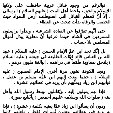
فبالرغم من وجود قبائل عربية حافظت على ولائها
للإسلام والحق ، ولخط أهل البيت ( عليهم السلام ) الرسالي
، إلاَّ أنَّ مُعظم القبائل التي استوطَنَت أرض السواد حيث
الخصب والرفاه بدأت تبحث عن العطاء .
حتى أنَّهم تفرّقوا عن القيادة الشرعية ، وبدأوا يراسلون
المتمردين في الشام حينما عرفوا أنَّ معاوية يبذل أموال
المسلمين بلا حساب .
بل إنَّك تجد ابن عمِّ الإمام الحسن ( عليه السلام ) عبيد
الله بن العباس قائد قوَّات الطليعة في جيشه ( عليه السلام
) يلتحق بمعاوية طَمَعاً في دراهمه ، البالغة مليون درهمٍ .
ونجد الكوفة تَخون مرة أخرى الإمام الحسين ( عليه
السلام ) ، حينما يبعث إليهم ابن عَمِّه مسلم بن عقيل ،
فيأتيهم ابن زياد ويمنِّيهم بأن يزيد في عطائهم عشرة .
فإذا بهم يميلون إليه ، ويُقاتلون سِبط رسول الله وأهل
بيته ( صلوات الله وسلامه عليهم أجمعين ) بِأبْشَع صورة .
ودون أن يسألوا ابن زياد عمَّا يعنيه بكلمة ( عشرة ) ، فإذا
به يزيد في عطائهم عشرة تُميرات فقط ، ولعلَّهم كانوا