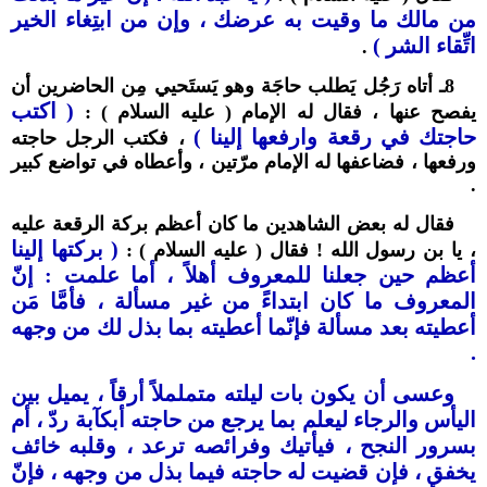
من مالك ما وقيت به عرضك ، وإن من ابتِغاء الخير
اتِّقاء الشر )
.
8ـ أتاه رَجُل يَطلب حاجَة وهو يَستَحيي مِن الحاضرين أن
( اكتب
يفصح عنها ، فقال له الإمام ( عليه السلام ) :
حاجتك في رقعة وارفعها إلينا )
، فكتب الرجل حاجته
ورفعها ، فضاعفها له الإمام مرّتين ، وأعطاه في تواضع كبير
.
فقال له بعض الشاهدين ما كان أعظم بركة الرقعة عليه
( بركتها إلينا
، يا بن رسول الله ! فقال ( عليه السلام ) :
أعظم حين جعلنا للمعروف أهلاً ، أما علمت : إنّ
المعروف ما كان ابتداءً من غير مسألة ، فأمَّا مَن
أعطيته بعد مسألة فإنّما أعطيته بما بذل لك من وجهه
.
وعسى أن يكون بات ليلته متململاً أرقاً ، يميل بين
اليأس والرجاء ليعلم بما يرجع من حاجته أبكآبة ردّ ، أم
بسرور النجح ، فيأتيك وفرائصه ترعد ، وقلبه خائف
يخفق ، فإن قضيت له حاجته فيما بذل من وجهه ، فإنّ