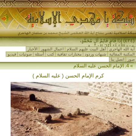
(٤٢٤) إِذَا قَامَ قَائِمُ آلِ مُحَمَّدٍ،
جَمَعَ اللهُ لَهُ أَهْلَ المَشْرِقِ وَأَهْلَ
آية الله الهاجري
أهل البيت عليهم السلام
اعمال الشهور
الأخبار
ال-
المكتبة المقالية
شبهات وردود
مختارات ثقافية
كتب
أسئلة
صوتيات
فيديو
صور
اتصل بنا
» 4. الإمام الحسن عليه السلام
كرم الإمام الحسن ( عليه السلام )