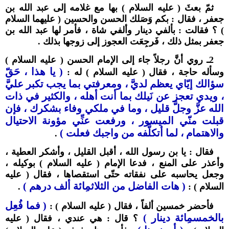
ثمّ بعثَ ( عليه السلام ) بها مع غلامه إلى عبد الله بن
جعفر ، فقال : بكم وَصَلك الحسن والحسين ( عليهما السلام
) ؟ فقالت : بألفي دينار وألفي شاة ، فأمر لها عبد الله بن
جعفر بمثل ذلك ، فَرجِعَت العجوز إلى زوجها بذلك .
2ـ روي أنَّ رجلاً جاء إلى الإمام الحسن ( عليه السلام )
( يا هذا ، حَقّ
وسأله حاجة ، فقال ( عليه السلام ) له :
سؤالك إيّاي يعظم لديَّ ، ومعرفتي بما يجب تكبر عليَّ
، ويدي تعجز عن نَيلك بما أنت أهله ، والكثير في ذات
الله عزَّ وجلَّ قليل ، وما في ملكي وفاء بشكرك ، فإن
قبلت منّي الميسور ، ورفعت عنِّي مؤونة الاحتيال
والاهتمام ، لما أتكلَّفه من واجبك فعلت )
.
فقال : يا بن رسول الله ، أقبل القليل ، وأشكر العطية ،
وأعذر على المنع ، فدعا الإمام ( عليه السلام ) بوكيله ،
وجعل يحاسبه على نفقاته حتّى استقصاها ، فقال ( عليه
( هات الفاضل من الثلاثمِائة ألف درهم )
السلام ) :
.
( فما فُعِل
فأحضر خمسين ألفاً ، فقال ( عليه السلام ) :
بالخمسمِائة دينار )
؟ قال : هي عندي ، فقال ( عليه