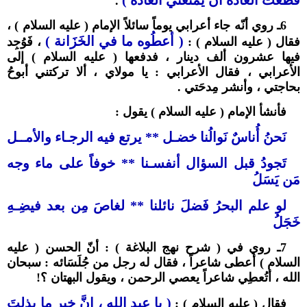
قطعت العادة أن يمنعني العادة )
.
6ـ روي أنّه جاء أعرابي يوماً سائلاً الإمام ( عليه السلام ) ،
( أعطُوه ما في الخَزَانة )
فقال ( عليه السلام ) :
، فَوُجِد
فيها عشرون ألف دينار ، فدفعها ( عليه السلام ) إلى
الأعرابي ، فقال الأعرابي : يا مولاي ، ألا تركتني أبوحُ
بحاجتي ، وأنشر مِدحَتي .
فأنشأ الإمام ( عليه السلام ) يقول :
نَحنُ أُناسٌ نَوالُنا خضـل ** يرتع فيه الرجـاء والأمــل
تَجودُ قبل السؤال أنفسـنا ** خوفاً على ماء وجه
مَن يَسَلُ
لو علم البحرُ فَضلَ نائلنا ** لغاصَ مِن بعد فيضِـهِ
خَجَلُ
7ـ روي في ( شرح نهج البلاغة ) : أنّ الحسن ( عليه
السلام ) أعطى شاعراً ، فقال له رجل من جُلَسَائه : سبحان
الله ، أتُعطِي شاعراً يعصي الرحمن ، ويقول البهتان ؟!
( يا عبد الله ، إنَّ خير ما بذلتَ
فقال ( عليه السلام ) :