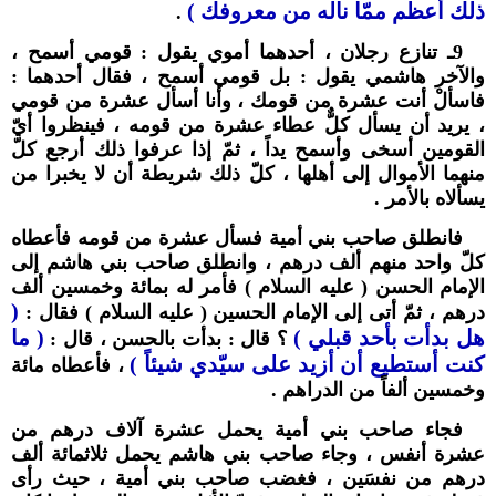
ذلك أعظم ممّا ناله من معروفك )
.
9ـ تنازع رجلان ، أحدهما أموي يقول : قومي أسمح ،
والآخر هاشمي يقول : بل قومي أسمح ، فقال أحدهما :
فاسألْ أنت عشرة من قومك ، وأنا أسأل عشرة من قومي
، يريد أن يسأل كلٌّ عطاء عشرة من قومه ، فينظروا أيّ
القومين أسخى وأسمح يداً ، ثمّ إذا عرفوا ذلك أرجع كلّ
منهما الأموال إلى أهلها ، كلّ ذلك شريطة أن لا يخبرا من
يسألاه بالأمر .
فانطلق صاحب بني أمية فسأل عشرة من قومه فأعطاه
كلّ واحد منهم ألف درهم ، وانطلق صاحب بني هاشم إلى
الإمام الحسن ( عليه السلام ) فأمر له بمائة وخمسين ألف
(
درهم ، ثمّ أتى إلى الإمام الحسين ( عليه السلام ) فقال :
هل بدأت بأحد قبلي )
( ما
؟ قال : بدأت بالحسن ، قال :
كنت أستطيع أن أزيد على سيّدي شيئاً )
، فأعطاه مائة
وخمسين ألفاً من الدراهم .
فجاء صاحب بني أمية يحمل عشرة آلاف درهم من
عشرة أنفس ، وجاء صاحب بني هاشم يحمل ثلاثمائة ألف
درهم من نفسَين ، فغضب صاحب بني أمية ، حيث رأى