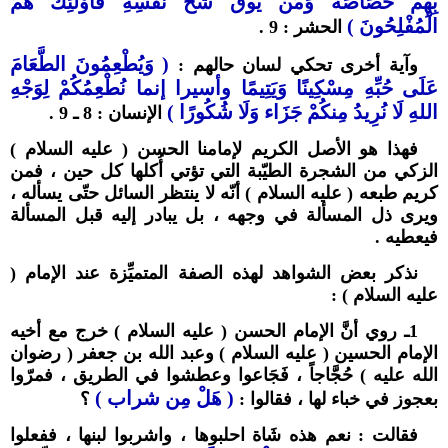
بِهِمْ خَصَاصَةٌ وَمَن يُوقَ شُحَّ نَفْسِهِ فَأُوْلَئِكَ هُمُ
الْمُفْلِحُونَ )
الحشر : 9 .
( وَيُطْعِمُونَ الطَّعَامَ
وآية أخرى تحكي لسان حالهم :
عَلَى حُبِّهِ مِسْكِينًا وَيَتِيمًا وأسيرا إنما نُطْعِمُكُمْ لِوَجْهِ
اللهِ لَا نُرِيدُ مِنكُمْ جَزَاء وَلَا شُكُورًا )
الإنسان : 8 ـ 9 .
فهذا هو الأصل الكريم لإمامنا الحسن ( عليه السلام )
الزكي من الشجرة الطيّبة التي تؤتي أُكلها كل حين ، فمن
كريم طبعه ( عليه السلام ) أنّه لا ينتظر السائل حتّى يسأله ،
ويرى ذل المسألة في وجهه ، بل يبادر إليه قبل المسألة
فيعطيه .
نذكر بعض الشواهد لهذه الصفة المتميِّزة عند الإمام (
عليه السلام ) :
1ـ روي أنَّ الإمام الحسن ( عليه السلام ) خرج مع أخيه
الإمام الحسين ( عليه السلام ) وعبد الله بن جعفر ( رضوان
الله عليه ) حُجَّاجاً ، فَجَاعوا وعطشوا في الطريق ، فمرّوا
( هَلْ مِن شراب )
بعجوز في خباء لها ، فقالوا :
؟
فقالت : نعم هذه شَاة احلبوها ، واشربوا لبنها ، ففعلوا