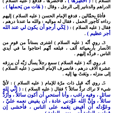
( أحضِرها )
السلام ) :
، فأحضرها ، فدفع ( عليه السلام )
( هَات من يَحملها )
الدراهم والدنانير إلى الرجل ، وقال :
.
فأتاهُ بِحمَّالين ، فدفع الإمام الحسن ( عليه السلام ) إليهم
رداءه كأجور الحمل ، فقال له مواليه : والله ما عندنا درهم ،
( لِكَي أرجو أن يكون لي عند الله
فقال ( عليه السلام ) :
أجر عظيم )
.
3ـ روي أنّه ( عليه السلام ) اشترى بستاناً من قوم من
الأنصار بأربعمِائة ألف ، فبلغه أنّهم احتاجوا ما في أيدي
الناس ، فردَّه إليهم .
4ـ روي أنّه ( عليه السلام ) سمع رجلاً يسأل رَبَّه أن يرزقه
عشرة آلاف درهم ، فانصرف الإمام الحسن ( عليه السلام )
إلى منزله ، وبَعَثَ بها إليه .
5ـ روي أنّه قيل ذات مرّة للإمام ( عليه السلام ) : لأيِّ
( إنِّي للهِ
شيء لا نراك تردُّ سائلاً ؟ فقال ( عليه السلام ) :
سائل ، وفيه راغب ، وأنا أستحي أن أكون سائلاً ، وأَرُدُّ
سائلاً ، وإنَّ الله عَوَّدني عادة ، أن يفيض نعمه عليّ ،
وعَوَّدتُه أن أفيض نِعَمه على الناس ، فأخشى إن