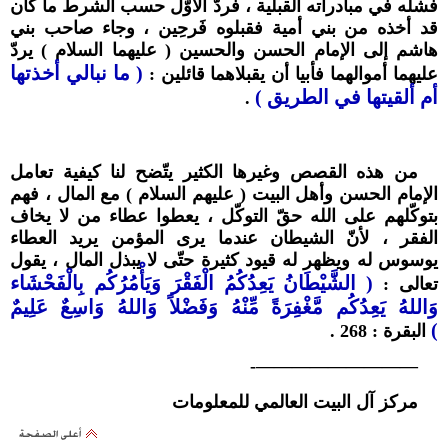
فشله في مبادراته القبلية ، فردّ الأوّل حسب الشرط ما كان
قد أخذه من بني أمية فقبلوه فَرحِين ، وجاء صاحب بني
هاشم إلى الإمام الحسن والحسين ( عليهما السلام ) يردّ
( ما نبالي أخذتها
عليهما أموالهما فأبيا أن يقبلاهما قائلين :
أم ألقيتها في الطريق )
.
من هذه القصص وغيرها الكثير يتّضح لنا كيفية تعامل
الإمام الحسن وأهل البيت ( عليهم السلام ) مع المال ، فهم
بتوكّلهم على الله حقّ التوكّل ، يعطوا عطاء من لا يخاف
الفقر ، لأنّ الشيطان عندما يرى المؤمن يريد العطاء
يوسوس له ويظهر له قيود كثيرة حتّى لا يبذل المال ، يقول
( الشَّيْطَانُ يَعِدُكُمُ الْفَقْرَ وَيَأْمُرُكُم بِالْفَحْشَاء
تعالى :
وَاللهُ يَعِدُكُم مَّغْفِرَةً مِّنْهُ وَفَضْلاً وَاللهُ وَاسِعٌ عَلِيمٌ
)
البقرة : 268 .
—————————-
مركز آل البيت العالمي للمعلومات