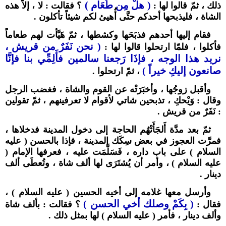
( هلْ مِن طَعَام )
ذلك ، ثمّ قالوا لها :
؟ فقالت : لا ، إلاّ هذه
الشاة ، فليذبحها أحدكم حتَّى أُهيئ لكم شيئاً تأكلون .
فقام إليها أحدهم فذبَحَها وكشطها ، ثمّ هَيَّأت لهم طعاماً
( نحن نَفَرٌ من قريش ،
فأكلوا ، فلمّا ارتحلوا قالوا لها :
نريد هذا الوجه ، فإذَا رَجعنا سالمين فأَلِمِّي بنا فإنَّا
صانعون إليكِ خيراً )
، ثمّ ارتحلوا .
وأقبل زوجُها ، وأخبَرَتْه عن القوم والشاة ، فغضب الرجل
وقال : وَيْحكِ ، تذبحين شاتي لأقوام لا تعرفينهم ، ثمّ تقولين
: نَفَرٌ من قريش .
ثمّ بعد مدَّة أَلجَأَتْهُم الحاجة إلى دخول المدينة فدخلاها ،
فمرَّت العجوز في بعض سِكَك المدينة ، فإذا بالحسن ( عليه
السلام ) على باب داره ، فَسَلَّمَت عليه ، فعرفها الإمام (
عليه السلام ) ، وأمر أن يُشتَرَى لها ألف شاة ، وتُعطَى ألف
دينار .
وأرسل معها غلامه إلى أخيه الحسين ( عليه السلام ) ،
( بِكَمْ وصلك أخي الحسن )
فقال :
؟ فقالت : بألف شاة
وألف دينار ، فأمر ( عليه السلام ) لها بمثل ذلك .