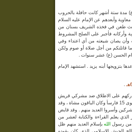
المؤمنين (ع) مدة ستة أشهر كانت حافلة بالحروب
عاوية وأبعدهم عن الإمام عليه السلام
 حيث طعن في فخذه الشريف بسنان من
ة وأركانه فأجبر على الصلح المشروط
ة وأن يصان شيعته من أي اعتداء وفي
 ما قاتلتكم من أجل صلاة أو صوم ولكن
مام الحسن (ع) عشر سنوات .
 بتزويجها أبنه يزيد . استشهد الإمام
.
معاركهم على الاطلاق ضد مشركي قريش
وقد تقابل جيش المشركين المقدر عدده بألف فارس مع 313 مسلماً لم يكن فيهم سوى 15 فارساَ وكان الباقون مشاة ، وقد
كة للمسلمين الذين قدموا 15 شهيداً وقتلوا 70 من المشركين وأسروا العديد منهم . وقد قايض
الذي يعلم القراءة والكتابة لعشر من
ة من رسول
الله
بإسلام العديد منهم ظل
لح الجيش الاسلامي الذي كان يقوده