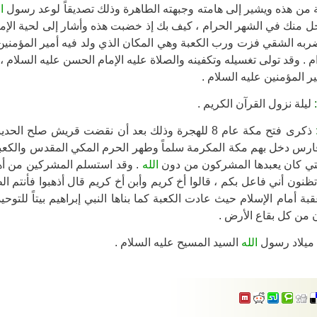
 من هذه ويشير إلى هامته وجبهته الطاهرة وذلك تصديقاً لوعد رسول
ا
ل منك في الشهر الحرام ، كيف بك إذ خضبت هذه وأشار إلى لحية الإمام
ه الشقي فزت ورب الكعبة وهي المكان الذي ولد فيه أمير المؤمنين (ع
 . وقد تولى تغسيله وتكفينه والصلاة عليه الإمام الحسن عليه السلام ،
 المؤمنين عليه السلام .
ليلة نزول القرآن الكريم .
ذكرى فتح مكة عام 8 للهجرة وذلك بعد أن نقضت قريش صلح الحديبية فقد جهز رسول
رس دخل بهم مكة المكرمة سلماً وطهر الحرم المكي المقدس والكعب
لتي كان يعبدها المشركون من دون
الله
. وقد استسلم المشركين من 
تظنون أني فاعل بكم ، قالوا أخ كريم وأبن أخ كريم قال أذهبوا فأنتم ال
بة أمام الإسلام حيث عادت الكعبة كما بناها النبي إبراهيم بيتاً للتوح
 من كل بقاع الأرض .
ميلاد رسول
الله
السيد المسيح عليه السلام .