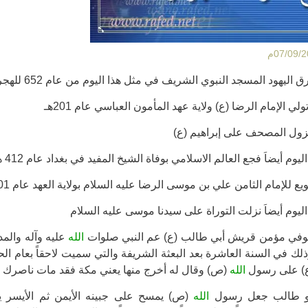
 اليهود المسجد النبوي الشريف في مثل هذا اليوم من عام 652 للهجرة .
ولي الإمام الرضا (ع) ولاية عهد المأمون العباسي عام 201هـ
ول المصحف على إبراهيم (ع)
وم أيضاَ فجع العالم الاسلامي بوفاة الشيخ المفيد في بغداد عام 412 هجرية .
يع للإمام الثامن علي بن موسى الرضا عليه السلام بولاية العهد عام 201 هجري
ليوم أيضاَ نزلت التوراة على سيدنا موسى عليه السلام
في مؤمن قريش أبي طالب (ع) عم النبي صلوات
الله
عليه وآله والمد
لك في السنة العاشرة بعد البعثة الشريفة والتي سميت لاحقاً بعام ال
ع) على رسول
الله
(ص) وقال له أخرج منها يعني مكة فقد مات ناصرك .
بو طالب جعل رسول
الله
(ص) يمسح على جبينه الأيمن ثم الأيسر ي