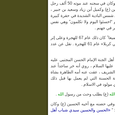
عدد الذين قتلهم في غير الحروب 120 ألفاً جلهم من أتباع أهل البيت عليهم السلام وكان في سجنه عند موته 50 ألف رجل
ن (ع) وكميل أبن زياد وسعيد بن جبير ،
ي شمس البادية الشديدة في حفرة كبيرة
“اخسئوا اليوم ولا تكلمون” وهي نفس
ر في جهنم .
استشهد المختار الثقفي الذي ثأر من قتلة الامام الحسين (ع) وقتلهم جميعا ً كان ذلك عام 67 للهجرة وعلى إثر
حركته قامت ثورات عديدة للثأر لأهل البيت وما حصل لهم في المجزرة المروعة في كربلاء عام 61 للهجرة . نقل عن عدد
ل الجنة الإمام الحسن المجتبى عليه
 عليها السلام ، روي أنه خر ساجداً عند
الشريف ، عقت عنه أمه الطاهرة بشاة
الحسنة التي لم يعمل بها قبل ذلك
 مولود في الاسلام .
لله
(ع) بطلب وحث من رسول
الله
.
في حضنه مع أخيه الحسين (ع) وكان
 ”
«الحسن والحسين سيدي شباب أهل