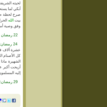
لحيته الشريفة
أبكي لما يستح
صرخ لحظة ضرب
بيت
الله
الحرام
وفق وصية أمير
22 رمضان :
24 رمضان:
عشرة آلاف فا
كل الأصنام ا
الشهيرة ماذا 
أزيحت أكبر عق
إليه المسلمون
29 رمضان: