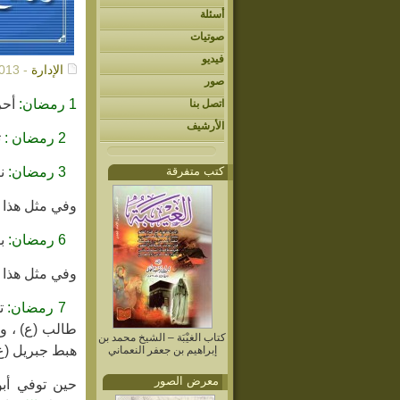
أسئلة
صوتيات
فيديو
الإدارة
- 07/09/2013م
صور
1 رمضان:
أحرق
اتصل بنا
الأرشيف
2 رمضان :
ت
كتب متفرقة
3 رمضان:
نز
وفي مثل هذا الي
6 رمضان:
بو
وفي مثل هذا ا
7 رمضان:
تو
طالب (ع) ، وذ
كتاب الغيْبَة – الشيخ محمد بن
هبط جبريل (
إبراهيم بن جعفر النعماني
معرض الصور
حين توفي أ