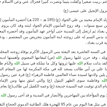
عم ،ربيت صغيراً وكفلت يتيماً ونصرت كبيراً فجزاك عني وعن الاسلام خي
زول الإنجيل على عيسى (ع)
ولد الإمام محمد بن علي الجواد (ع) (5
بن سبع سنوات . وقد زوج المأمون الإمام الجواد ابنته وقد كان يروم
بغداد ثم ارتحل إلى المدينة حتى أواخر عهد المأمون وقد أحضره المع
د بدس السم له على زوجته ابنة المأمون بتحريض من المعتصم ، ودف 
ة قرب بغداد .
في السنة العاشرة بعد البعثة مني الرسول الأكرم بوفاة زوجته المخ
ويلد ، وقد حزن عليها رسول
الله
(ص) لمقامها المعنوي وأهمينها لديه 
ولقد بذلت سلام
الله
عليها ثروتها وكل ما تملكه في سبيل
الله
ولأيام طو
ما علي بن أبي طالب يسجد لله في مكة المكرمة لها من المقام ال
يلين ولادتها لسيدة نساء العالمين فاطمة الزهراء (ع) قرة عين رسول
لله
وفاطمة سوى الطهر البتول (ع) والتي انبثق منها ومن الإما
ام الذي توفيت فيه السيدة خديجة (ع) وعمه الكفيل أبي طالب(ع) بعام 
يوم المؤآخاة يبن المهاجرين والأنصار في المدينة و قد آخى رسول
الله
(
في مثل هذا اليوم من عام 95 للهجرة هلك الطاغية الد