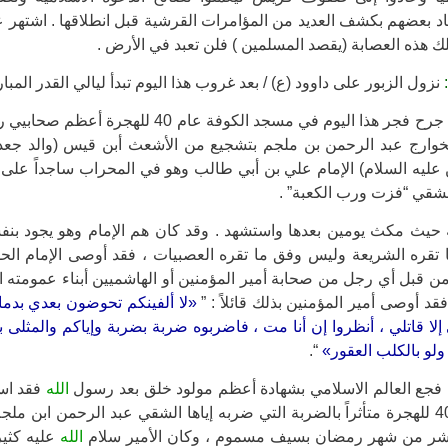
اد بعضهم بكشف العديد من المؤامرات القرشية قبل انطلاقها . اشته
لك هذه العصابة (يقصد المسلمين ) فلن تعبد في الأرض .
نزول الزبور على داوود (ع) / بعد غروب هذا اليوم تبدأ ليالي القدر المبار
جرح فجر هذا اليوم في مسجد الكوفة عام 40 للهجرة أعظم صحابيي رسول
لخوارج عبد الرحمن بن ملجم بتشجيع من الأشعث أبن قيس (والد جع
 عليه السلام) الإمام علي بن أبي طالب وهو في المحراب ساجداً عل
لشقي “
فزت ورب الكعبة
” .
ه حيث مكث يومين بعدها واستشهد . وقد كان هم الإمام وهو يجود بنف
قره الشريعة وليس وفق ما تقره العصبيات ، فقد أوصى الإمام الحسن 
 قبل أي رجل من صحابة أمير المؤمنين أو الهاشميين أبناء عمومته ا
فقد أوصى أمير المؤمنين بذلك قائلاً : ”
«لا ألفينكم تحوضون بعدي بدما
بي إلا قاتلي ، أنظروا إن أنا مت ، فاضربوه ضربة بضربة وإياكم والم
 ولو بالكلب العقور»
“.
فجع العالم الاسلامي بشهادة أعظم مولود خلق بعد رسول
الله
فقد است
(ع) في عام 40 للهجرة متأثراً بالضربة التي ضربه إياها الشقي عبد الرحمن 
عشر من شهر رمضان بسيف مسموم ، وكان الأمير سلام
الله
عليه كثير