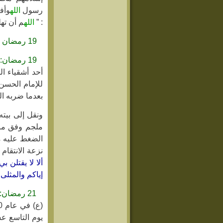
رسول
الله
وأف
: ”
الله
م أن ته
19 رمضان :
19 رمضان:
أحد أشقياء ا
للإمام الحسن
بعدما ضربه ا
ونقل إلى بيت
ملجم وفق ما ت
الضغط عليه من
نزعة الانتقام 
ألا لا يقتلن 
إياكم والمثلى
21 رمضان:
يوم التاسع 