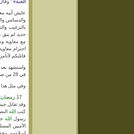
الجنة»
” وقال 
والدسائس والخ
بالترغيب وال
حديد لم يبق 
مع معاوية وم
احترام معاوية
قاتلتكم لأتأ
واستشهد بعدما
في 28 من صفر عام 50 للهجرة ودفن في مقبرة البقيع في المدينة المنورة .
وفي مثل هذا ا
17 رمضان:
كتب
الله
رسول
الله
حري
الأميين المس
إسلامهم مخفي