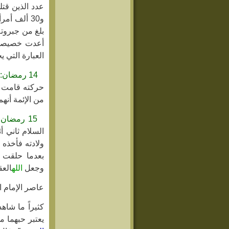
و30 ألف أ
بلغ من جبروته
أعدت خصيصاً 
العبارة التي 
14 رمضان:
من الإئمة أنه
15 رمضان:
السلام ثاني أ
ولادته فأخذه
بعدما حلقت 
وجعل
الله
العق
عاصر الإمام 
كثيراً ما شا
يعتبر حبهما