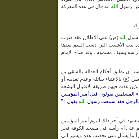
ر عن رسول
الله
أنه قال في هذه المعركة
كة.
الله
(ص) على الاطلاق فقد ضرب
دة بنت الأشعث التي دست السم بعدها
ى رأسه بسيف مسموم ، وقد صاح الإمام
سه أن تطبق أحكام العدالة بالشقي بن
(ع) بالاعتناء بقاتله وعدم تعذيبه أو
لذين غذت فيهم طريقة الاغتيال البشعة
ء المسلمين تقولون قتل أمير المؤمنين
ثلى بالرجل فقد سمعت رسول
الله
يقول : ”
شهد في آخر ذلك اليوم أمير المؤمنين
ابن ملجم على أم رأسه في مسجد الكوفة فجر
اً ما يسأل متى تخضب هذه ويشير إلى