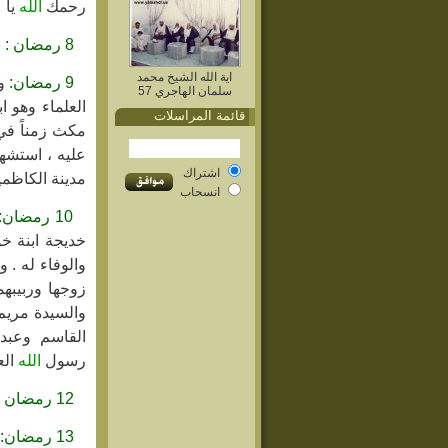
رحمك
الله
يا 
8 رمضان :
ن
اية الله الشيخ محمد
9 رمضان:
سلمان الهاجري 57
العلماء وهو ا
قائمة المراسلات
مكث زمناً في 
عليه ، استشه
اشتراك
مدينة الكاظمي
انسحاب
10 رمضان:
خديجة ابنة خ
والوفاء له . 
زوجها وربيبه
والسيدة مريم 
القاسم وعبد
ا
رسول
الله
الع
12 رمضان :
13 رمضان: