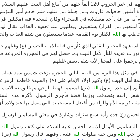
مرأة أغلبهن حافيات عاريات ومن جملة من قتلهم قنبر خادم أمير المؤمني
 أنه مر على أحد معتقلاته في الصحراء وكان السجناء فيه (مكبلين ف
لمنعهم من الفرار) يستغيثون ويطلبون منه تخفيف العذاب فقال لهم 
يخاطب بها
الله
الكفار يوم القيامة عندما يستغيثون من شدة العذاب والح
م ترحموا على المختار لأنه شفى بعض غليلهم .
في مثل هذا اليوم من العام الثاني للحجرة بزغت شمس سيد شباب أه
ئمة أهل البيت (ع) وكبير أولاد الإمام علي (ع) والسيدة فاطمة الزهراء
 أبوه إلى جده رسول
الله
(ص) ليسميه فهبط الوحي مهنئاً ومعه الاسم 
شعر رأسه وتصدقت بوزنها فضة فأجرى الرسول الأكرم هذه السنة 
يقة كرامة للأم وللولد من أفضل المستحبات التي يعمل بها عند ولادة أي
الحسن (ع) جده وأمه سبع سنوات وشارك في بيعتي المسلمين لرسول
ا
هد المسلمون الأوائل الإمام الحسن عليه السلام على كتف رسول
الله
و
 من حب
الله
ومن حبه صلوات
الله
عليه . وفيهما قال رسول
الله
(ص) :