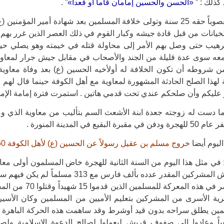
كذلك : ”
«الحسن والحسين إمامان قاما أو قعدا»
” .
عايش أبيه مغصوباً حقه 25 سنة وتولى خلافة المسلمين بعد شهادة أمير 
يانات من قبل قادة جيشه وكبار القوم في ذلك العصر الذين غرر بهم م
ترهيب حتى وصل بهم الأمر إلى محاولة قتله في خيمته وهو يصلي
معه سوى عدة قليلة من الجند والأصحاب في مقابل جيش جرار لمعاوي
ن شروطه أن تكون الخلافة له أولأخيه الحسين (ع) بعد وفاة معاوي
 لهذا الصلح الحادثة المشهورة لمعاوية مع أهل الكوفة حينما قال لهم
مر عليكم وأن صلحكم عندي تحت قدمي هاتين . استمرت فترة إمامة الإ
 دست له زوجته جعدة ابنة الأشعث السم بتأليب من معاوية الذي وعدها
ليوم أيضا
خروج مسلم بن عقيل رسولاً عن الحسين (ع) لأهل الكوفة 60هـ
في مثل هذا اليوم من السنة الثانية للهجرة خاض المسلمون أولى 
النصر في هذه المعر
ة الأسرى من المشركين بتعليم الأميين من المسلمين وكان الأسير 
لمين يطلق سراحه بدون قيد أوشرط وقد ساهمت هذه الحركة الباهر
اً وعادوا إلى صفوف قريش ليعملوا لصالح الدعوة الاسلامية ولصا