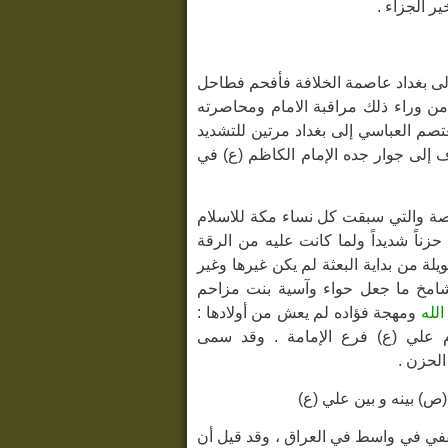
ر الجزاء .
19 هـ – 220 هـ) أحضره المأمون إلى بغداد عاصمة الخلافة فأفحم فطاحل
 من وراء ذلك مراقبة الامام ومحاصرته
تصم العباسي إلى بغداد مرتين للتشديد
إلى جوار جده الإمام الكاظم (ع) في
لصة والتي سبقت كل نساء مكة للاسلام
حزناً شديداً ولما كانت عليه من الرقة
يلة من بداية البعثة لم يكن غيرها وغير
شامخ ما جعل حواء وآسية بنت مزاحم
الله
ومهجة فؤاده لم يعش من أولادها :
م علي (ع) فرع الإمامة . وقد سمى
الحزن .
ص) بينه و بين علي (ع)
موي الحجاج الثقفي في واسط في العراق ، وقد قيل أن