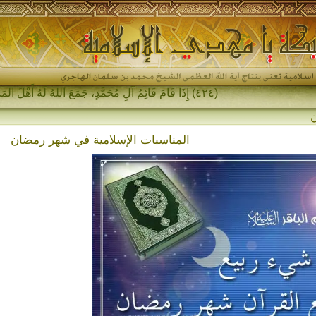
(٤٢٤) إِذَا قَامَ قَائِمُ آلِ مُحَمَّدٍ، جَمَعَ اللهُ لَهُ أَهْلَ المَشْرِقِ وَأَهْلَ المَغْر_
المناسبات الإسلامية في شهر رمضان