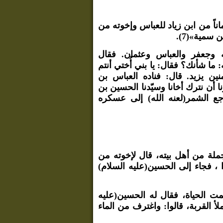
اناً من ابن زياد للعباس وإخوته من
 سمية»(7).
ه وجعفر والعباس وعثمان. فقال
 ما شأنك؟ فقال: يا بني أُختي أنتم
ين يزيد. قال: فناده العباس بن
نا أن نترك أخانا وسيّدنا الحسين بن
رجع الشمر(لعنه الله) إلى عسكره
جملة من أهل بيته، قال لإخوته من
لوا ، فجاء إلى الحسين(عليه السلام)
ت الحياة، فقال له الحسين(عليه
أ القربة، قالوا: واغترف من الماء