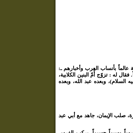
ة عالماً بأنساب العرب وأخبارهم ـ:
قال له : تزوّج أُمّ البنين الكلابية،
ها»(2)، فولدت له العباس(عليه السلام)، وبعده عبد الله، وبعده
رة، صلب الإيمان، جاهد مع أبي عبد
رساً وسيماً جسيماً، يركب الفرس