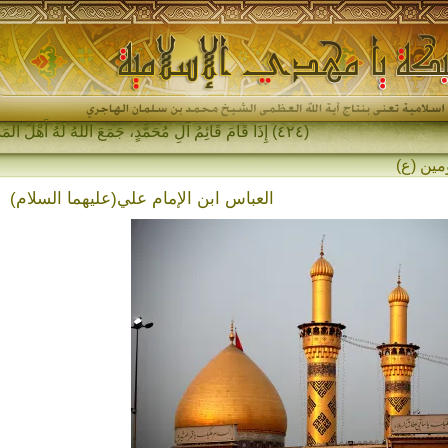
(٤٢٤) إِذَا قَامَ قَائِمُ آلِ مُحَمَّدٍ، جَمَعَ اللهُ لَهُ أَهْلَ المَشْرِقِ وَأَهْلَ المَغْرِبِ-
مين (ع)
العباس ابن الإمام علي(عليهما السلام)