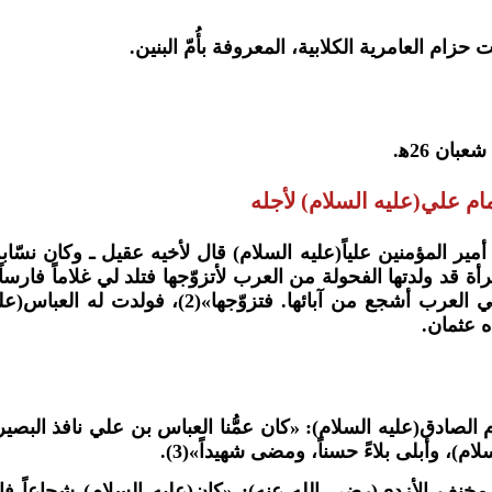
حزام العامرية الكلابية، المعروفة بأُمّ البنين.
مام علي(عليه السلام) لأجله
أمير المؤمنين علياً(عليه السلام) قال لأخيه عقيل ـ وكان نسّاب
أة قد ولدتها الفحولة من العرب لأتزوّجها فتلد لي غلاماً فارساً. ف
فإنّه ليس في العرب أشجع من آبائها. فتزوّج
ه عثمان.
م الصادق(عليه السلام): «كان عمُّنا العباس بن علي نافذ البصي
لام)، وأبلى بلاءً حسناً، ومضى شهيداً»(3).
مخنف الأزدي(رضي الله عنه): «كان(عليه السلام) شجاعاً فا