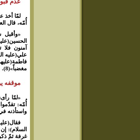
عدم قبول
لمّا أخذ 
أُمّه، قال ال
«وأقبل ش
الحسين(عليه 
آمنون فلا ت
علي(عليه الس
فاطمة(عليهم
مغضباً»(8).
موقفه يو
«لمّا رأى
أُمّه: تقدّم
واستأذنه في
فقال(علي
السلام): إن 
غرفة ثمّ ذك