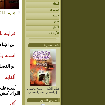
أسئلة
صوتيات
الإدارة
- 06/13/2013م
فيديو
صور
اتصل بنا
قرابته ب
الأرشيف
ابن الإما
كتب متفرقة
اسمه وكن
أبو الفضل
ألقابه
لُقب(عليه
كتاب الغيْبَة – الشيخ محمد بن
إبراهيم بن جعفر النعماني
اللواء، كبش 
معرض الصور
أُمّه