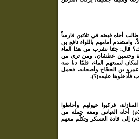
لب أخاه فبعثه في ثلاثين فارساً
، واستقدم أمامهم باللواء نافع بن
ك؟ قال: جئنا نشرب من هذا الماء
 قطرة وحسين عطشان، ومن ترى من
كان لنمنعهم الماء، فلمّا دنا منه
م عمرو بن الحجّاج وأصحابه، فحمل
أدخلوها عليه»(5).
نازلة، فركبوا خيولهم وأحاطوا
ام) أخاه العباس ومعه جملة من
إن استطعت»(6)، فذهب(عليه السلام) إلى قادة العسكر وتكلّم معهم