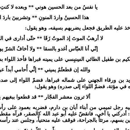
يا نفسُ من بعد الحسين هوني ** وبعده لا كنتِ
هذا الحسينُ واردَ المنونِ ** وتشربينَ باردَ ا
أُخذ عليه الطريق فجعل يضربهم بسيفه، وهو يقول:
لا أرهبُ الموتَ إذ الموتُ زَقَا ** حتّى أدارى في ال
إنّي أنا العبّاس أغدو بالسقا ** ولا أخافُ الشرّ يو
م بن طفيل الطائي السِنبِسي على يمينه فبراها فأخذ اللواء ب
والله إن قطعتُمُ يميني ** إنِّي أُحامي أبداً ع
د بن ورقاء الجهني على شماله فبراها، فضمّ اللواء إلى صد
ه في مؤتة، فضمّ اللواء إلى صدره) وهو يقول:
ألا ترون معشر الفجّار ** قد قطعوا ببغيهم
 رجل تميمي من أبناء أبان بن دارم، فضربه بعمود على رأسه
 أدركني يا أخي، فانقضّ عليه أبو عبد الله كالصقر، فرآه مقطو
 بسهم، مرتثاً بالجراحة، فوقف عليه منحنياً، وجلس عند رأس