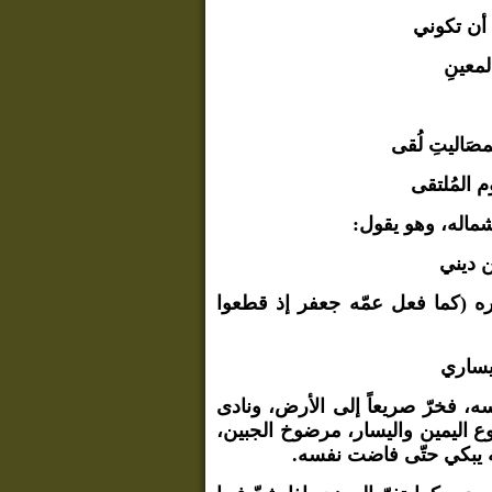
 أن تكوني
لمعينِ
مصَاليتِ لُقى
م المُلتقى
شماله، وهو يقول:
ن ديني
ره (كما فعل عمّه جعفر إذ قطعوا
 يساري
، فخرّ صريعاً إلى الأرض، ونادى
ع اليمين واليسار، مرضوخ الجبين،
ه يبكي حتّى فاضت نفسه.