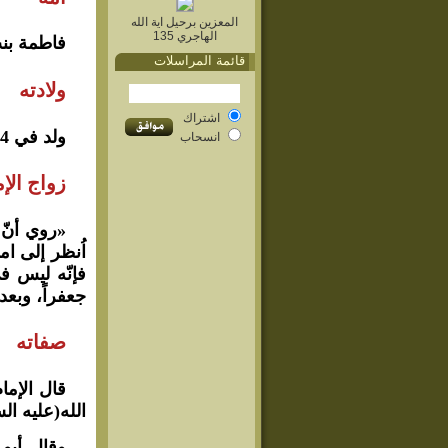
المعزين برحيل اية الله
الهاجري 135
فاطمة بنت 
قائمة المراسلات
ولادته
اشتراك
ولد في 4 شعبان 26ﻫ.
انسحاب
زواج الإ
«روي أنّ 
اُنظر إلى امر
جعفراً، وبعد
صفاته
قال الإما
الله(عليه الس
وقال أبو 