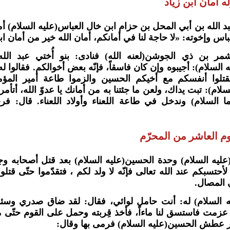
ه أمان ابن زياد
عبد الله بن أبي المحل بن حزام ابن خال العباس(عليه السلام) أم
عباس وإخوته: «لا حاجة لنا في أمانكم، أمان الله خير من أمان ابن
مر بن ذي الجوشن(لعنه الله) فنادى: بنو أُختي عبد الل
السلام): أجيبوه وإن كان فاسقاً، فإنّه بعض أخوالكم. فقالوا له:
قتلوا أنفسكم مع أخيكم الحسين والزموا طاعة أمير المؤمن
لام): تبت يداك، ولعن ما جئتنا به من أمانك يا عدوّ الله، أتأمر
ا السلام) وندخل في طاعة اللعناء وأولاد اللعناء. قال: ف
م العاشر من المحرّم
(عليه السلام) وحدة الحسين(عليه السلام) بعد قتل أصحابه و
وا لأحتسبكم عند الله تعالى فإنّه لا ولد لكم ، فتقدّموا حتّى قت
 المصال.
ه السلام) له: أنت حامل لوائي، فقال: لقد ضاق صدري وسئم
عزمت فاستسق لنا ماءاً، فأخذ قِربته وحمل على القوم حتّى مل
ر عطش الحسين(عليه السلام) فرمى بها وقال: