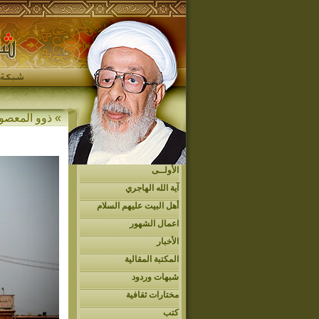
» ذوو المعصو
الأولــى
آية الله الهاجري
أهل البيت عليهم السلام
اعمال الشهور
الأخبار
المكتبة المقالية
شبهات وردود
مختارات ثقافية
كتب