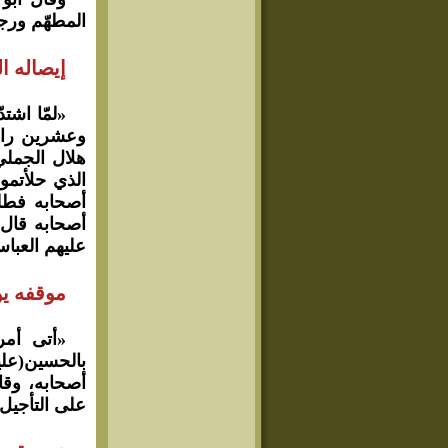
المطهّم ورجل
إيصاله ا
«لمّا اشت
وعشرين راجلا
هلال الجملي
الذي حلأتمو
أصحابه فطلعو
أصحابه قال 
عليهم العبا
موقفه يو
«أتى أمر
بالحسين(عل
على التأجيل 