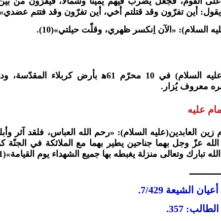
لى القوم، فجعل يضرب فيهم يميناً وشمالاً، فيفرّون من بين ي
قول: أين تفرّون وقد قتلتم أخي، أين تفرّون وقد فتتم عضدي»(9)
يه السلام): «الآن اِنكسر ظهري، وقلّت حيلتي»(10).
استُشهد(عليه السلام) في 10 محرّم 61ﻫ بأرض كر
ره معروف يُزار.
مام عليه
م زين العابدين(عليه السلام): «رحم الله العباس، فلقد آثر و
 الله عزّ وجل بهما جناحين يطير بهما مع الملائكة في الجنّة
له تبارك وتعالى منزلة يغبطه بها جميع الشهداء يوم القيامة»(11).
ــــــــــــ