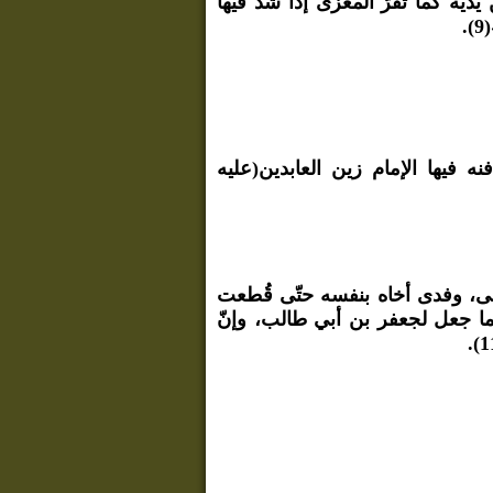
ديه كما تفرّ المعزى إذا شدّ فيها
.
بلاء المقدّسة، ودفنه فيها الإمام زين العابدين(عليه
أبلى، وفدى أخاه بنفسه حتّى قُطعت
 كما جعل لجعفر بن أبي طالب، وإنّ