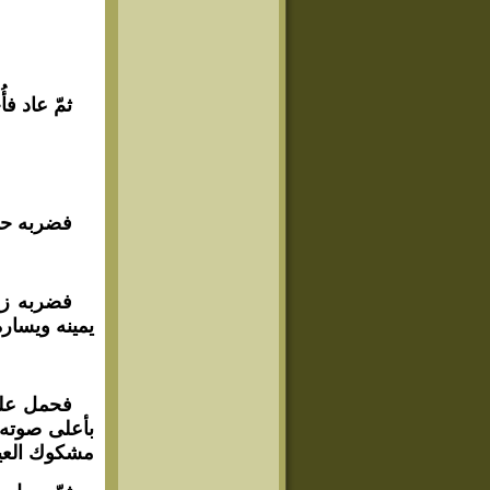
ثمّ عاد ف
فضربه حكي
فضربه زي
يمينه ويسار
فحمل عليه
بأعلى صوته:
مشكوك العين