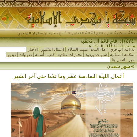
(٤٢٤) إِذَا قَامَ قَائِمُ آلِ مُحَمَّدٍ،
جَمَعَ اللهُ لَهُ أَهْلَ المَشْرِقِ وَأَهْل-
آية الله الهاجري
أهل البيت عليهم السلام
اعمال الشهور
الأخبار
المكتبة المقالية
شبهات وردود
مختارات ثقافية
كتب
أسئلة
صوتيات
فيديو
صور
اتصل بنا
» شهر شعبان
أعمال الليلة السادسة عشر وما تلاها حتى آخر الشهر