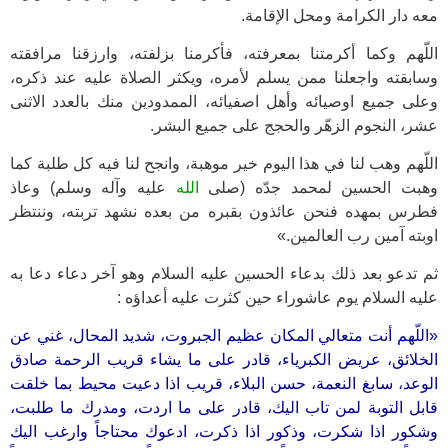
معه دار الكرامة ومحل الإقامة.
اللّهم وكما أكرمتنا بمعرفته، فأكرمنا بزلفته، وارزقنا مرافقته
وسابقته واجعلنا ممن يسلم لأمره، ويكثر الصلاة عليه عند ذكره،
وعلى جميع اوصيائه وأهل اصفيائه، الممدودين منك بالعدد الاثنى
عشر، النجوم الزهّر والحجج على جميع البشر.
اللّهم وهب لنا في هذا اليوم خير موهبة، وانجح لنا فيه كل طلبة كما
وهبت الحسين لمحمد جدّه (صلى
الله
عليه وآله وسلم) وعاذ
فطرس بمهده فنحن عائذون بقبره من بعده نشهد تربته، وننتظر
اوبته آمين رب العالمين.»
ثم تدعو بعد ذلك بدعاء الحسين عليه السلام وهو آخر دعاء دعا به
عليه السلام يوم عاشوراء حين كثرت عليه أعداؤه :
«اللّهم أنت متعالي المكان عظيم الجبروت، شديد المحال، غني عن
الخلائق، عريض الكبرياء، قادر على ما يشاء قريب الرحمة صادق
الوعد، سابغ النعمة، حسن البلاء، قريب اذا دعيت محيط بما خلقت
قابل التوبة لمن تاب اليك، قادر على ما اردت، ومدرك ما طلبت،
وشكور اذا شكرت، وذكور اذا ذكرت، ادعوك محتاجاً وارغب اليك