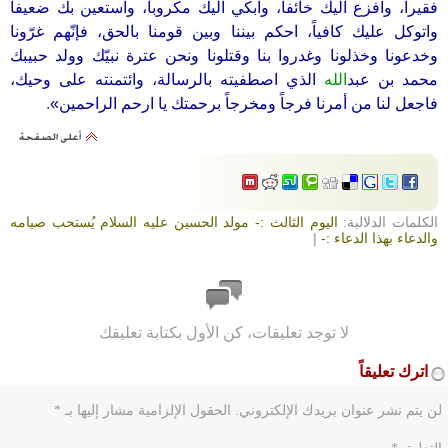
فقيراً، وافزع اليك خائفاً، وابكي اليك مكروباً، واستعين بك ضعيفاً
واتوكل عليك كافياً، احكم بيننا وبين قومنا بالحق، فإنّهم غرّونا
وخدعونا وخذلونا وغدروا بنا وقتلونا ونحن عترة نبيّك وولد حبيبك
محمد بن عبد
الله
الذي اصطفيته بالرسالة، وائتمنته على وحيك،
فاجعل لنا من أمرنا فرجاً ومخرجاً برحمتك يا ارحم الراحمين»
.
الكلمات الدلالية:
اليوم الثالث :- مولد الحسين عليه السلام يُستحب صيامه
والدعاء بهذا الدعاء :-
|
لا توجد تعليقات، كن الأول بكتابة تعليقك
اترك تعليقاً
لن يتم نشر عنوان بريدك الإلكتروني.
الحقول الإلزامية مشار إليها بـ
*