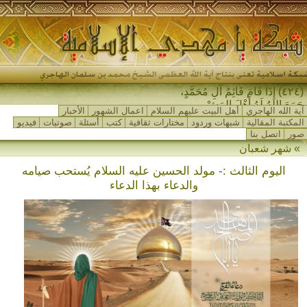
(٤٢٤) إِذَا قَامَ قَائِمُ آلِ مُحَمَّدٍ،
جَمَعَ اللهُ لَهُ أَهْلَ المَشْرِقِ _
آية الله الهاجري
أهل البيت عليهم السلام
اعمال الشهور
الأخبار
المكتبة المقالية
شبهات وردود
مختارات ثقافية
كتب
أسئلة
صوتيات
فيديو
صور
اتصل بنا
» شهر شعبان
اليوم الثالث :- مولد الحسين عليه السلام يُستحب صيامه
والدعاء بهذا الدعاء