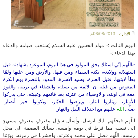
الإدارة
- 06/08/2013م
اليوم الثالث :-
مولد الحسين عليه السلام يُستحب صيامه والدعاء
بهذا الدعاء :-
«اللّهم إنّي اسئلك بحق المولود في هذا اليوم، الموعود بشهادته قبل
استهلاله وولادته، بكته السماء ومن فيها، والأرض ومن عليها ولمّا
يطأ لابتيها، قتيل العبرة، وسيد الاسرة، المدود بالنصرة يوم الكرة
المعوض من قتله ان الائمة من نسله، والشفاء في تربته، والفوز
معه في اوبته، والاوصياء من عترته بعد قائمهم وغيبته، حتى يدركوا
الأوتار، ويثاروا الثار، ويرضوا الجبّار، ويكونوا خير أنصار،
صلّى
الله
عليهم مع اختلاف اللّيل والنهار.
اللّهم فبحقّهم اليك اتوسل، وأسأل سؤال مقترفٍ معترفٍ مسيءٍ
الى نفسه مما فرط في يومه وامسه، يسألك العصمة الى محل
رمسه، اللّهم فصل على محمد وعترته، واحشرنا في زمرته، وبوّئنا