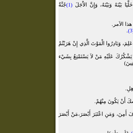
 بَيْنَهُ وَبَيْنَهُ، وَإِنَّ الاَْجَلَ
(1)
جُنَّةٌ
ا الاَمر.
.
(
مَ، وَبَادِرُوا الْمَوْتَ الَّذِي إِنْ هَرَبْتُمْ
ْكُرُكَ عَلَيْهِ مَنْ لاَ يَسْتَمْتِعُ بِشَيْء
نِينَ)
ِلِ.
َكَ أَنْ يَكُونَ مِنْهُمْ.
ِنَ، وَمَنِ اعْتَبَرَ أَبْصَرَ،مَنْ أَبْصَرَ