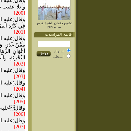
وقال(عليه السلام)
و تلا عقيب ذلك: (و
[200]
وقال(عليه السلام
تشييع جثمان الشيخ قدس
فِي كَرَّةِ الْمَو
سره 209
[201]
قائمة المراسلات
وقال(عليه السلا
مِمَّنْ غَدَرَ، وَ
أَعْوَانِ الزَّم
اشتراك
انسحاب
التَّجْرِبَةِ، وَالْ
[202]
وقال(عليه ال
[203]
وقال(عليه ال
[204]
وقال(عليه السلا
[205]
وقالعليه السلا
[206]
وقال(عليه الس
[207]