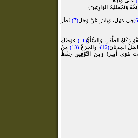
عَلَى وَلَدِهَا.
ً وَنَجْعَلَهُمُ الْوَارِثِينَ)
فِي مَهَل، وَبَادَرَ عَنْ وَجَل
(7)
،نَظَرَ
وُ زَكَاةُ الظَّفَرِ، وَالسُّلُوُّ
(11)
عِوَضُكَ
َاضِلُ الْحِدْثَانَ
(12)
، والْجَزَعُ
(13)
مِنْ
َ هَوَى أَمِير! وَمِنَ التَّوْفِيقِ حِفْظُ