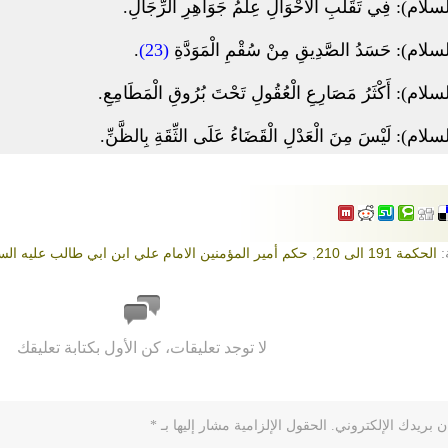
): فِي تَقَلُّبِ الاَْحْوَالِ عِلْمُ جَوَاهِرِ الرِّجَالِ.
م): حَسَدُ الصَّدِيقِ مِنْ سُقْمِ الْمَوَدَّةِ
(23)
.
): أَكْثَرُ مَصَارِعِ الْعُقُولِ تَحْتَ بُرُوقِ الْمَطَامِعِ.
): لَيْسَ مِنَ الْعَدْلِ الْقَضَاءُ عَلَى الثِّقَةِ بِالظَّنِّ.
:
الحكمة 191 الى 210
,
حكم أمير المؤمنين الامام علي ابن ابي طالب عليه الس
لا توجد تعليقات، كن الأول بكتابة تعليقك
ن بريدك الإلكتروني.
الحقول الإلزامية مشار إليها بـ
*