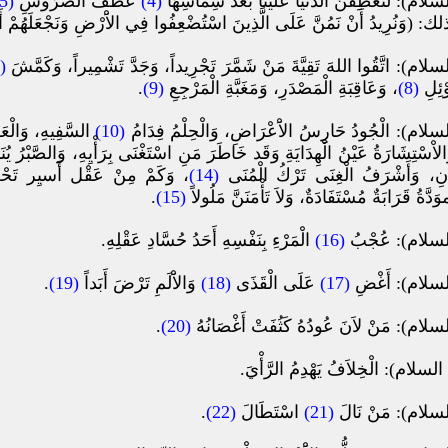
: لَتَعْطِفَنَّ الدُّنْيَا عَلَيْنَا بَعْدَ شِمَاسِهَا
(4)
عَطْفَ الضَّرُوسِ
(5)
َنُرِيدُ أَنْ نَمُنَّ عَلَى الَّذِينَ اسْتُضْعِفُوا فِي الاَْرْضِ وَنَجْعَلَهُمْ أَئِمَّة
): اتَّقُوا اللهَ تَقِيَّةَ مَنْ شَمَّرَ تَجْرِيداً، وَجَدَّ تَشْمِيراً، وَكَمَّشَ
(6)
ْئِلِ
(8)
، وَعَاقِبَةِ الْمَصْدَرِ، وَمَغَبَّةِ الْمَرْجِعِ
(9)
.
م): الْجُودُ حَارِسُ الاَْعْرَاضِ، وَالْحِلْمُ فِدَامُ
(10)
السَّفِيهِ، وَالْعَفْ
الاْسْتِشَارَةُ عَيْنُ الْهِدَايَةِ وَقَد خَاطَرَ مَنِ اسْتَغْنَى بِرَأْيِهِ، وَالصَّبْرُ يُن
َانِ، وَأَشْرَفُ الْغِنَى تَرْكُ الْمُنَى
(14)
، وَكَمْ مِنْ عَقْل أَسيِر تَحْت
موَدَّةُ قَرَابَةٌ مُسْتَفَادَةٌ، وَلاَ تَأْمَنَنَّ مَلُولاً
(15)
.
سلام): عُجْبُ
(16)
الْمَرْءِ بِنَفْسِهِ أَحَدُ حُسَّادِ عَقْلِهِ.
سلام): أَغْضِ
(17)
عَلَى الْقَذَى
(18)
وَالاَْلَمِ تَرْضَ أَبَداً
(19)
.
م): مَنْ لاَنَ عُودُهُ كَثُفَتْ أَغْصَانُهُ
(20)
.
م): الْخِلاَفُ يَهْدِمُ الرَّأْيَ.
لام): مَنْ نَالَ
(21)
اسْتَطَالَ
(22)
.