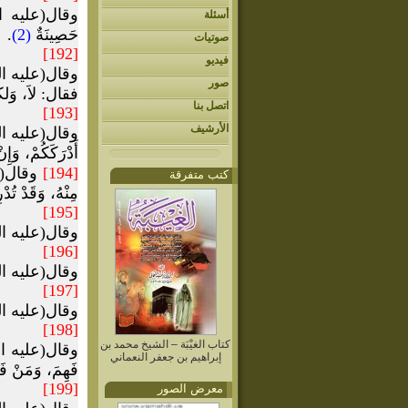
وقال(عليه السلام)
أسئلة
حَصِينَةٌ
(2)
.
صوتيات
[192]
فيديو
وقال(عليه ال
صور
فقال: لاَ، وَلكِنَّ
اتصل بنا
[193]
الأرشيف
وقال(عليه السلام)
أَدْرَكَكُمْ، وَإِن
[194]
وقال(عليه
كتب متفرقة
مِنْهُ، وَقَدْ تُد
[195]
وقال(عليه السلام):
[196]
وقال(عليه السلام
[197]
وقال(عليه السلام):
[198]
كتاب الغيْبَة – الشيخ محمد بن
وقال(عليه السلام
إبراهيم بن جعفر النعماني
فَهِمَ، وَمَنْ فَه
[199]
معرض الصور