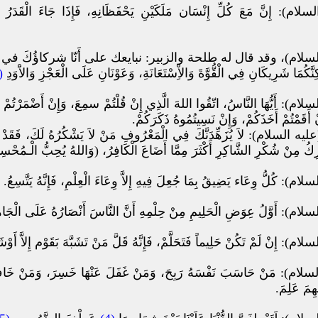
: إِنَّ مَعَ كُلِّ إِنْسَان مَلَكَيْنِ يَحْفَظَانِهِ، فَإِذَا جَاءَ الْقَدَرُ خَلَّيَا
سلام)، وقد قال له طلحة والزبير: نبايعك على أَنّا شركاؤُكَ في هذ
كُمَا شَرِيكَانِ فِي الْقُّوَّةَ وَالاِْسْتَعَانَةِ، وَعَوْنَانِ عَلَى الْعَجْزِ وَالاَْوَدِ
3)
: أَيُّهَا النَّاسُ، اتّقُوا اللهَ الَّذِي إِنْ قُلْتُمْ سمِعَ، وَإِنْ أَضْمَرْتُمْ عَلِ
ْ أَقَمْتُمْ أَخَذَكُمْ، وَإِنْ نَسِيتُمُوهُ ذَكَرَكُمْ.
 السلام): لاَ يُزَهِّدَنَّكَ فِي الْمَعْرُوفِ مَنْ لاَ يَشْكُرُهُ لَكَ، فَقَدْ يَش
ْرِكُ مِنْ شُكْرِ الشَّاكِرِ أَكْثَرَ مِمَّا أَضَاعَ الْكَافِرُ، (وَاللهُ يُحِبُّ الْـمُحْسِ
 كُلُّ وِعَاء يَضِيقُ بِمَا جُعِلَ فِيهِ إِلاَّ وِعَاءَ الْعِلْمِ، فَإِنَّهُ يَتَّسِعُ.
): أَوَّلُ عِوَضِ الْحَلِيمِ مِنْ حِلْمِهِ أَنَّ النَّاسَ أَنْصَارُهُ عَلَى الْجَاه
 إِنْ لَمْ تَكُنْ حَلِيماً فَتَحَلَّمْ، فَإِنَّهُ قَلَّ مَنْ تَشَبَّهَ بَقَوْم إِلاَّ أَوْش
): مَنْ حَاسَبَ نَفْسَهُ رَبِحَ، وَمَنْ غَفَلَ عَنْهَا خَسِرَ، وَمَنْ خَافَ أَم
ِمَ عَلِمَ.