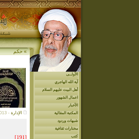
» حكم
الأولــى
آية الله الهاجري
أهل البيت عليهم السلام
اعمال الشهور
الأخبار
الإدارة
- 06/08/2013م
المكتبة المقالية
شبهات وردود
مختارات ثقافية
كتب
[191]