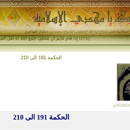
(٤٢٤) إِذَا قَامَ قَائِمُ آلِ مُحَمَّدٍ، جَمَعَ اللهُ لَهُ أَهْلَ المَشْرِقِ وَأَه-
الحكمة 191 الى 210
الحكمة 191 الى 210