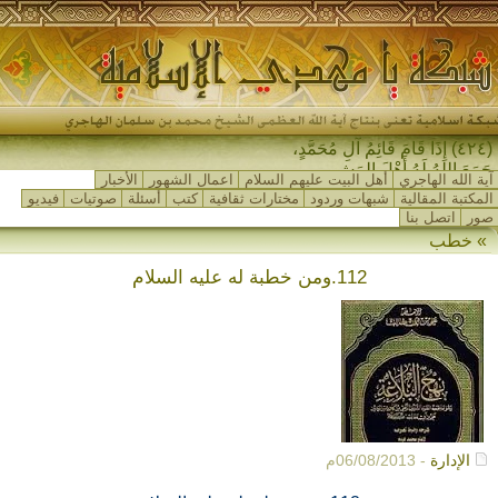
(٤٢٤) إِذَا قَامَ قَائِمُ آلِ مُحَمَّدٍ،
جَمَعَ اللهُ لَهُ أَهْلَ المَشْرِق_
آية الله الهاجري
أهل البيت عليهم السلام
اعمال الشهور
الأخبار
المكتبة المقالية
شبهات وردود
مختارات ثقافية
كتب
أسئلة
صوتيات
فيديو
صور
اتصل بنا
» خطب
112.ومن خطبة له عليه السلام
الإدارة
- 06/08/2013م