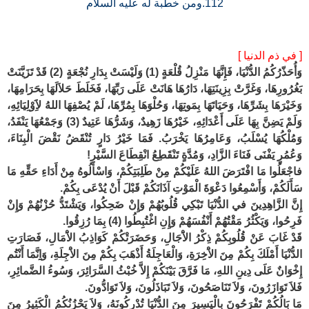
112.ومن خطبة له عليه السلام
[ في ذم الدنيا ]
وَأُحَذّرُكُمُ الدُّنْيَا، فَإِنَّهَا مَنْزِلُ قُلْعَةٍ (1) وَلَيْسَتْ بِدَارِ نُجْعَةٍ (2) قَدْ تَزَيَّنَتْ
بَغُرُورِهَا، وَغَرَّتْ بِزِينَتِهَا، دَارُهَا هَانَتْ عَلَى رَبِّهَا، فَخَلَطَ حَلاَلَهَا بِحَرَامِهَا،
وَخَيْرَهَا بِشَرِّهَا، وَحَيَاتَهَا بِمَوتِهَا، وَحُلْوَهَا بِمُرِّهَا، لَمْ يُصْفِهَا اللهُ لاََِوْلِيَائِهِ،
وَلَمْ يَضِنَّ بِهَا عَلَى أَعْدَائِهِ، خَيْرُهَا زَهِيدٌ، وَشَرُّهَا عَتِيدٌ (3) وَجَمْعُهَا يَنْفَدُ،
وَمُلْكُهَا يُسْلَبُ، وَعَامِرُهَا يَخْرَبُ. فَمَا خَيْرُ دَارٍ تُنْقَضُ نَقْضَ الْبِنَاءَ،
وَعُمُرٍ يَفْنَى فَنَاءَ الزَّادِ، وَمُدَّةٍ تَنْقَطِعُ انْقِطَاعَ السَّيْرِ!
فاجْعَلُوا مَا افْتَرَضَ اللهُ عَلَيْكُمْ مِنْ طَلِبَتِكُمْ، وَاسْأَلُوهُ مِنْ أَدَاءِ حَقِّهِ مَا
سَأَلَكُمْ، وَأَسْمِعُوا دَعْوَةَ الْمَوْتِ آذَانَكُمْ قَبْلَ أَنْ يُدْعَى بِكُمْ.
إِنَّ الزَّاهِدِينَ في الدُّنْيَا تَبْكِي قُلُوبُهُمْ وَإِنْ ضَحِكُوا، وَيَشْتَدُّ حُزْنُهُمْ وَإِنْ
فَرِحُوا، وَيَكْثُرُ مَقْتُهُمْ أَنْفُسَهُمْ وَإِنِ اغْتُبِطُوا (4) بِمَا رُزِقُوا.
قَدْ غَابَ عَنْ قُلُوبِكُمْ ذِكْرُ الاَْجَالِ، وَحَضَرَتْكُمْ كَوَاذِبُ الاَْمَالِ، فَصَارَتِ
الدُّنْيَا أَمْلَكَ بِكُمْ مِنَ الاَْخِرَةِ، وَالْعَاجِلَةُ أَذْهَبَ بِكُمْ مِنَ الاَْجِلَةِ، وَاِِنَّمَا أَنْتُم
إِخْوَانٌ عَلَى دِينِ اللهِ، مَا فَرَّقَ بَيْنَكُمْ إِلاَّ خُبْثُ السَّرَائِرَ، وَسُوءُ الضَّمائِرِ،
فَلاَ تَوَازَرُونَ، وَلاَ تَنَاصَحُونَ، وَلاَ تَبَاذَلُونَ، وَلاَ تَوَادُّونَ.
مَا بَالُكُمْ تَفْرَحُونَ بِالْيَسِيرَ مِنَ الدُّنْيَا تُدْرِكُونَهُ، وَلاَ يَحْزُنُكُمُ الْكَثِيرُ مِنَ