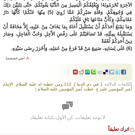
الآخِرَةِ تُحْرَمُونَهُ! وَيُقْلِقُكُمُ الْيَسِيرُ مِنَ الدُّنْيَا يَفُوتُكُمْ، حَتَّى يَتَبَيَّنَ ذلِكَ
فِي وُجُوهِكُمْ، وَقَلَّةِ صَبْرِكُمْ عَمَّا زُوِيَ (5) مِنْهَا عَنْكُمْ! كَأَنَّهَا دَارُ
مُقَامِكُمْ، وَكَأَنَّ مَتَاعَهَا بَاقٍ عَلَيْكُمْ.
وَمَا يَمْنَعُ أَحَدَكُمْ أَنْ يَسْتَقْبِلَ أَخَاهُ بِمَا يَخَافُ مِنْ عَيْبِهِ، إِلاَّ مَخَافَةُ أَنْ
يَسْتَقْبِلَهُ بِمِثْلِهِ، قَدْ تَصَافَيْتُمْ عَلَى رَفْضِ الاَْجِلِ وَحُبِّ الْعَاجِلِ، وَصَارَ
دِينُ أَحَدِكُمْ لُعْقَةً
(6) عَلَى لِسَانِهِ، صَنِيعَ مَنْ قَدْ فَرَغَ مِنْ عَمَلِهِ، وَأَحْرَزَ رِضَى سَيِّدِهِ.
الكلمات الدلالية:
[ في ذم الدنيا ]
,
112.ومن خطبة له عليه السلام
,
الإمام
أمير المؤمنين علي ع
,
خطب أمير المؤمنين عليه السلام
|
لا توجد تعليقات، كن الأول بكتابة تعليقك
اترك تعليقاً