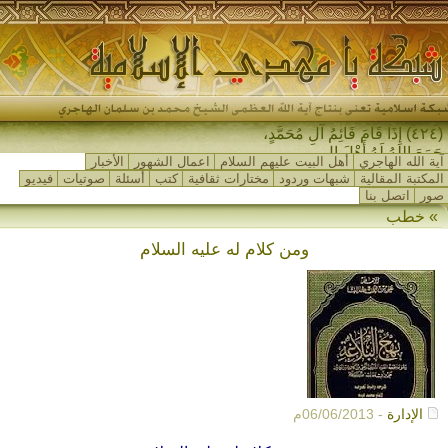
(٤٢٤) إِذَا قَامَ قَائِمُ آلِ مُحَمَّدٍ،
جَمَعَ اللهُ لَهُ أَهْلَ المَ-
آية الله الهاجري
أهل البيت عليهم السلام
اعمال الشهور
الأخبار
المكتبة المقالية
شبهات وردود
مختارات ثقافية
كتب
أسئلة
صوتيات
فيديو
صور
اتصل بنا
» خطب
ومن كلام له عليه السلام
الإدارة
- 06/06/2013م