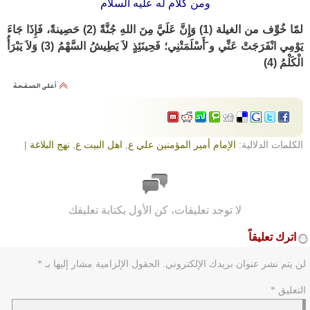
ومن كلام له عليه السلام
لمّا خُوِّف من الغيلة (1) وَإِنَّ عَلَيَّ مِنَ اللهِ جُنَّةً (2) حَصِينةً، فَإِذَا جَاءَ
يَوْمِي انْفَرَجَتْ عَنِّي و َأَسْلَمَتْنِي؛ فَحِينَئِذٍ لاَ يَطِيشُ السَّهْمُ (3) وَلاَ يَبْرَأُ
الْكَلْمُ (4)
الكلمات الدلالية:
الإمام أمير المؤمنين علي ع
,
اهل البيت ع
,
نهج البلاغة
|
لا توجد تعليقات، كن الأول بكتابة تعليقك
اترك تعليقاً
لن يتم نشر عنوان بريدك الإلكتروني.
الحقول الإلزامية مشار إليها بـ
*
التعليق
*