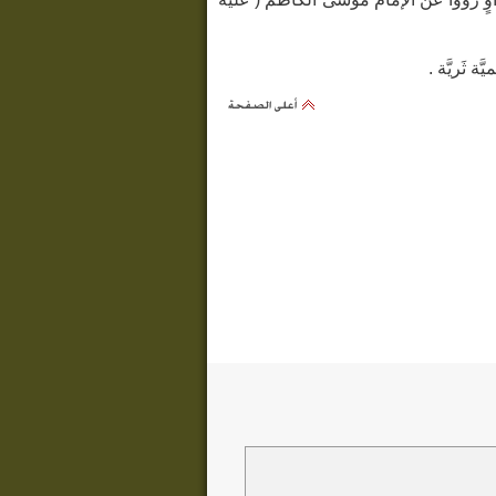
 ثَريَّة .