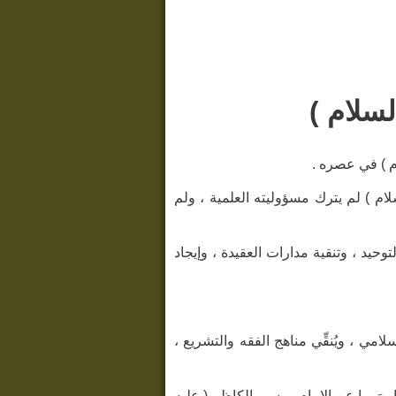
لسلام )
ام ) في عصره .
سلام ) لم يترك مسؤوليته العلمية ، ولم
لتوحيد ، وتنقية مدارات العقيدة ، وإيجاد
لامي ، ويُنقِّي مناهج الفقه والتشريع ،
ة راوٍ رَووا عن الإمام موسى الكاظم ( عليه