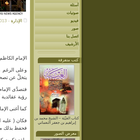
أسئلة
صوتيات
الإدارة
- 06/01/2013م
فيديو
صور
اتصل بنا
الأرشيف
الإمام الكاظم
كتب متفرقة
وعلى الرغم من
يتخلَّ عن تصح
فتصدَّى الإمام
رؤية عقائدية 
كما أغنى الإما
كتاب الغيْبَة – الشيخ محمد بن
فكان ( عليه ال
إبراهيم بن جعفر النعماني
فحفظ بذلك مدر
معرض الصور
ولقد ذكرت كتب ا