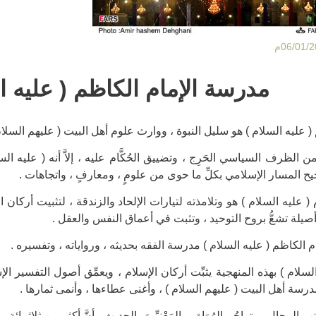
مدرسة الإمام الكاظم ( عليه ا
 ( عليه السلام ) هو سليل النبوة ، ووارث علوم أهل البيت ( عليهم السل
 الظرف السياسي الحَرِج ، وتضييق الحُكَّام عليه ، إلاَّ أنه ( عليه ال
يح المسار الإسلامي بكلِّ ما حوى من علومٍ ، ومعارفٍ ، واتجاهات .
 ( عليه السلام ) هو وتلامذته لتيارات الإلحاد والزندقة ، لتثبيت أركان ا
أصيلة تشعُّ بروح التوحيد ، وتثبت في أعماق النفس والعقل .
م الكاظم ( عليه السلام ) مدرسة الفقه بحديثه ، ورواياته ، وتفسيره .
سلام ) بهذه المنهجية يثبِّت أركان الإسلام ، ويعمِّق أصول التفسير الإس
سة أهل البيت ( عليهم السلام ) ، وأغنى عطاءها ، وأنمى ثمارها .
لرجال ، وتراجُم الرُوَاة ، والمَعْنِيِّينَ بالحديث ، أنَّ أكثر من ثلاثمِائ