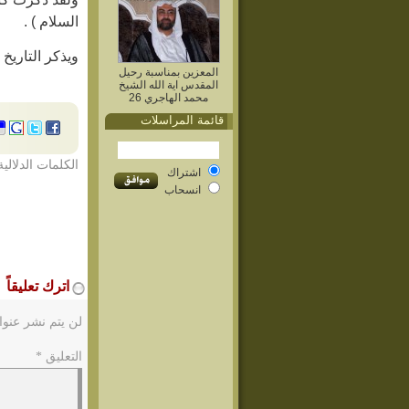
السلام ) .
ويذكر التاريخ ال
المعزين بمناسبة رحيل
المقدس اية الله الشيخ
محمد الهاجري 26
قائمة المراسلات
الكلمات الدلالية
اشتراك
انسحاب
اترك تعليقاً
لن يتم نشر عنوا
التعليق
*