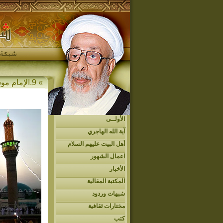
» 9.الإمام موسى الكاظم (ع)
الأولــى
آية الله الهاجري
أهل البيت عليهم السلام
اعمال الشهور
الأخبار
المكتبة المقالية
شبهات وردود
مختارات ثقافية
كتب