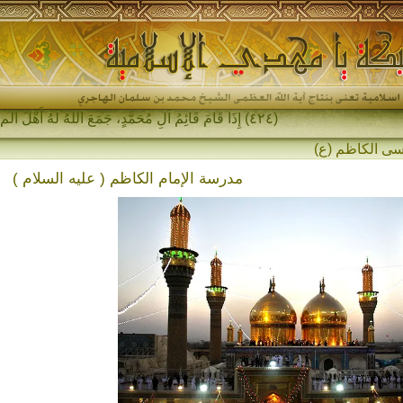
(٤٢٤) إِذَا قَامَ قَائِمُ آلِ مُحَمَّدٍ، جَمَعَ اللهُ لَهُ أَهْلَ المَشْرِقِ و-
مدرسة الإمام الكاظم ( عليه السلام )