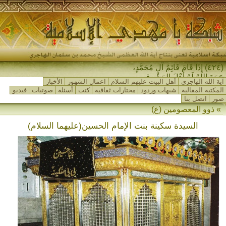
(٤٢٤) إِذَا قَامَ قَائِمُ آلِ مُحَمَّدٍ،
جَمَعَ اللهُ لَهُ أَهْلَ المَشْرِقِ وَأَه-
آية الله الهاجري
أهل البيت عليهم السلام
اعمال الشهور
الأخبار
المكتبة المقالية
شبهات وردود
مختارات ثقافية
كتب
أسئلة
صوتيات
فيديو
صور
اتصل بنا
» ذوو المعصومين (ع)
السيدة سكينة بنت الإمام الحسين(عليهما السلام)