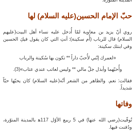
حبّ الإمام الحسين(عليه السلام) لها
روي أنّ يزيد بن معاوية لمّا أُدخل عليه نساء أهل البيت(عليهم
السلام) قال للرباب (أُم سكينة): أنتِ التي كان يقول فيكِ الحسين
وفي ابنتك سكينة:
«لعمرك إنّني لأُحبّ داراً ** تكون بها سُكينة والرباب
وأُحبّهما وأبذل جلّ مالي ** وليس لعاتب عندي عتاب»(3).
فقالت: نعم. والظاهر من الشعر أنّه(عليه السلام) كان يحبّها حبّاً
شديداً.
وفاتها
تُوفّيت(رضي الله عنها) في 5 ربيع الأوّل 117ﻫ بالمدينة المنوّرة،
ودُفنت فيها.