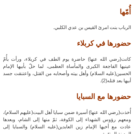
أُمّها
الرباب بنت امرئ القيس بن عدي الكلبي.
حضورها في كربلاء
كانت(رضي الله عنها) حاضرة يوم الطف في كربلاء، ورأت بأُمّ
عينيها الفاجعة الكبرى والمأساة العظمى، لما حلّ بأبيها الإمام
الحسين(عليه السلام) وأهل بيته وأصحابه من القتل، واعتنقت جسد
أبيها بعد قتله(2).
حضورها مع السبايا
أُخذت(رضي الله عنها) أسيرة ضمن سبايا أهل البيت(عليهم السلام)،
ومعهم رؤوس الشهداء إلى الكوفة، ثمّ منها إلى الشام، وبعدها
عادت مع أخيها الإمام زين العابدين(عليه السلام) والسبايا إلى
المدينة المنوّرة.