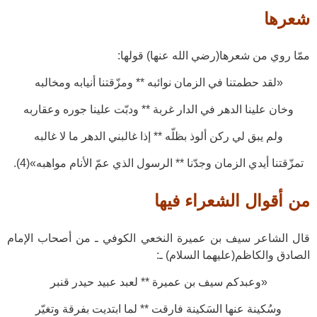
شعرها
ممّا روي من شعرها(رضي الله عنها) قولها:
«لقد حطمتنا في الزمان نوائبه ** ومزّقتنا أنيابه ومخالبه
وخان علينا الدهر في الدار غربة ** ودبّت علينا جوره وعقاربه
ولم يبق لي ركن ألوذ بظلّه ** إذا غالبني الدهر ما لا غالبه
تمزّقتنا أيدي الزمان وجدّنا ** الرسول الذي عمّ الأنام مواهبه»(4).
من أقوال الشعراء فيها
قال الشاعر سيف بن عميرة النخعي الكوفي ـ من أصحاب الإمام
الصادق والكاظم(عليهما السلام) ـ:
«وعبدكم سيف بن عميرة ** لعبد عبيد حيدر قنبر
وسُكينة عنها السَكينة فارقت ** لما ابتديت بفرقة وتغيّر