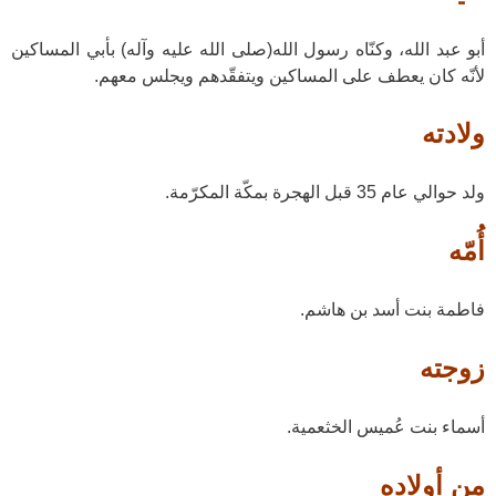
أبو عبد الله، وكنّاه رسول الله(صلى الله عليه وآله) بأبي المساكين
لأنّه كان يعطف على المساكين ويتفقّدهم ويجلس معهم.
ولادته
ولد حوالي عام 35 قبل الهجرة بمكّة المكرّمة.
أُمّه
فاطمة بنت أسد بن هاشم.
زوجته
أسماء بنت عُميس الخثعمية.
من أولاده