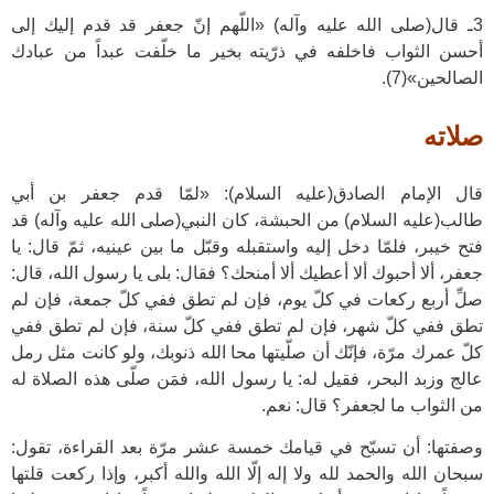
3ـ قال(صلى الله عليه وآله) «اللّهم إنّ جعفر قد قدم إليك إلى
أحسن الثواب فاخلفه في ذرّيته بخير ما خلّفت عبداً من عبادك
الصالحين»(7).
صلاته
قال الإمام الصادق(عليه السلام): «لمّا قدم جعفر بن أبي
طالب(عليه السلام) من الحبشة، كان النبي(صلى الله عليه وآله) قد
فتح خيبر، فلمّا دخل إليه واستقبله وقبّل ما بين عينيه، ثمّ قال: يا
جعفر، ألا أحبوك ألا أعطيك ألا أمنحك؟ فقال: بلى يا رسول الله، قال:
صلِّ أربع ركعات في كلّ يوم، فإن لم تطق ففي كلّ جمعة، فإن لم
تطق ففي كلّ شهر، فإن لم تطق ففي كلّ سنة، فإن لم تطق ففي
كلّ عمرك مرّة، فإنّك أن صلّيتها محا الله ذنوبك، ولو كانت مثل رمل
عالج وزبد البحر، فقيل له: يا رسول الله، فمَن صلّى هذه الصلاة له
من الثواب ما لجعفر؟ قال: نعم.
وصفتها: أن تسبّح في قيامك خمسة عشر مرّة بعد القراءة، تقول:
سبحان الله والحمد لله ولا إله إلّا الله والله أكبر، وإذا ركعت قلتها