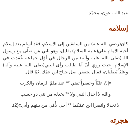
عبد الله، عون، محمّد.
إسلامه
كان(رضي الله عنه) من السابقين إلى الإسلام، فقد أسلم بعد إسلام
أخيه الإمام علي(عليه السلام) بقليل، وهو ثاني مَن صلّى مع رسول
الله(صلى الله عليه وآله) من الرجال في أوّل جماعة عُقدت في
الإسلام، حيث روي أنّ أبا طالب رأى النبي(صلى الله عليه وآله)
وعليّاً يُصلّيان، فقال لجعفر: صل جناح ابن عمّك، ثمّ قال:
«إنّ عليّاً وجعفراً ثقتي ** عند ملمّ الزمان والكرب
والله لا أخذل النبي ولا ** يخذله من بَني ذو حسب
لا تخذلا وانصرا ابن عمّكما ** أخي لأُمّي من بينهم وأبي»(2).
هجرته