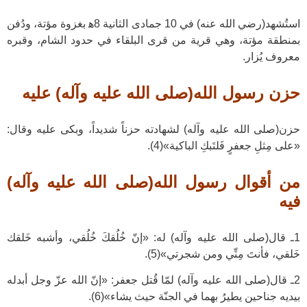
استُشهد(رضي الله عنه) في 10 جمادى الثانية 8ﻫ بغزوة مؤتة، ودُفن
بمنطقة مؤتة، وهي قرية من قرى البلقاء في حدود الشام، وقبره
معروف يُزار.
حزن رسول الله(صلى الله عليه وآله) عليه
حزن(صلى الله عليه وآله) لشهادته حزناً شديداً، وبكى عليه وقال:
«على مِثلِ جعفرٍ فَلتَبكِ الباكية»(4).
من أقوال رسول الله(صلى الله عليه وآله)
فيه
1ـ قال(صلى الله عليه وآله) له: «إنّ خُلُقكَ خُلُقي، وأشبه خَلقك
خَلقي، فأنتَ مِنِّي ومن شجرتي»(5).
2ـ قال(صلى الله عليه وآله) لمّا قُتل جعفر: «إنّ الله عزّ وجل أبدله
بيديه جناحين يطيرُ بهما في الجنّة حيث يشاء»(6).