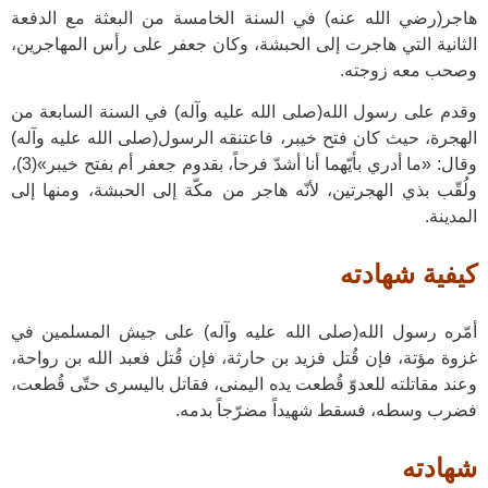
هاجر(رضي الله عنه) في السنة الخامسة من البعثة مع الدفعة
الثانية التي هاجرت إلى الحبشة، وكان جعفر على رأس المهاجرين،
وصحب معه زوجته.
وقدم على رسول الله(صلى الله عليه وآله) في السنة السابعة من
الهجرة، حيث كان فتح خيبر، فاعتنقه الرسول(صلى الله عليه وآله)
وقال: «ما أدري بأيّهما أنا أشدّ فرحاً، بقدوم جعفر أم بفتح خيبر»(3)،
ولُقّب بذي الهجرتين، لأنّه هاجر من مكّة إلى الحبشة، ومنها إلى
المدينة.
كيفية شهادته
أمّره رسول الله(صلى الله عليه وآله) على جيش المسلمين في
غزوة مؤتة، فإن قُتل فزيد بن حارثة، فإن قُتل فعبد الله بن رواحة،
وعند مقاتلته للعدوّ قُطعت يده اليمنى، فقاتل باليسرى حتّى قُطعت،
فضرب وسطه، فسقط شهيداً مضرّجاً بدمه.
شهادته