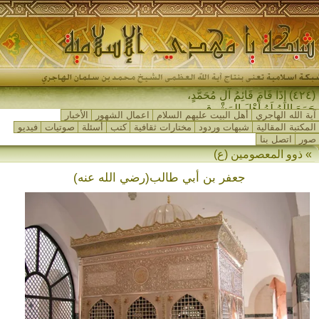
(٤٢٤) إِذَا قَامَ قَائِمُ آلِ مُحَمَّدٍ،
جَمَعَ اللهُ لَهُ أَهْلَ المَشْرِقِ
آية الله الهاجري
أهل البيت عليهم السلام
اعمال الشهور
الأخبار
وَأَهْلَ_
المكتبة المقالية
شبهات وردود
مختارات ثقافية
كتب
أسئلة
صوتيات
فيديو
صور
اتصل بنا
» ذوو المعصومين (ع)
جعفر بن أبي طالب(رضي الله عنه)